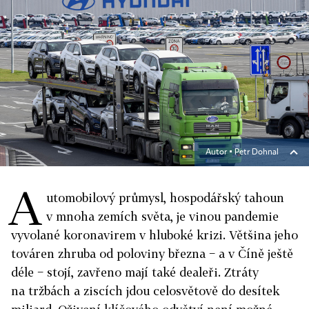
Autor ▪
Petr Dohnal
A
utomobilový průmysl, hospodářský tahoun
v mnoha zemích světa, je vinou pandemie
vyvolané koronavirem v hluboké krizi. Většina jeho
továren zhruba od poloviny března − a v Číně ještě
déle − stojí, zavřeno mají také dealeři. Ztráty
na tržbách a ziscích jdou celosvětově do desítek