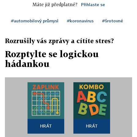
Máte již předplatné?
Přihlaste se
#automobilový průmysl
#koronavirus
#šrotovné
Rozrušily vás zprávy a cítíte stres?
Rozptylte se logickou
hádankou
HRÁT
HRÁT