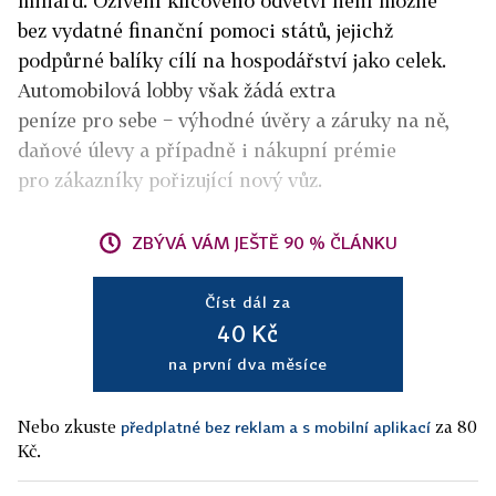
miliard. Oživení klíčového odvětví není možné
bez vydatné finanční pomoci států, jejichž
podpůrné balíky cílí na hospodářství jako celek.
Automobilová lobby však žádá extra
peníze pro sebe − výhodné úvěry a záruky na ně,
daňové úlevy a případně i nákupní prémie
pro zákazníky pořizující nový vůz.
ZBÝVÁ VÁM JEŠTĚ 90 % ČLÁNKU
Číst dál za
40 Kč
na první dva měsíce
Nebo zkuste
za 80
předplatné bez reklam a s mobilní aplikací
Kč.