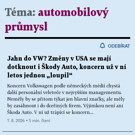
Téma:
automobilový
průmysl
ODEBÍRAT
Jahn do VW? Změny v USA se mají
dotknout i Škody Auto, koncern už v ní
letos jednou „loupil“
Koncern Volkswagen podle německých médií chystá
další personální veletoče v nejvyšším managementu.
Neměly by se přitom týkat jen hlavní značky, ale měly
by zasáhnout i do dceřiných firem. Výjimkou není ani
Škoda Auto. V ní už trápící se koncern...
7. 8. 2026 ▪ 5 min. čtení