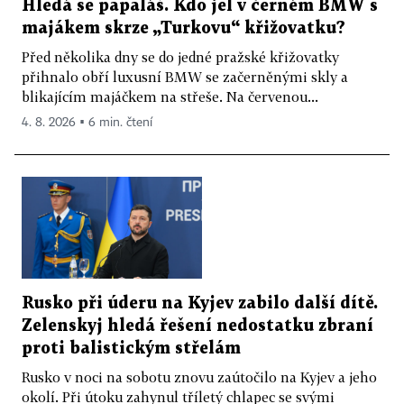
Hledá se papaláš. Kdo jel v černém BMW s
majákem skrze „Turkovu“ křižovatku?
Před několika dny se do jedné pražské křižovatky
přihnalo obří luxusní BMW se začerněnými skly a
blikajícím majáčkem na střeše. Na červenou...
4. 8. 2026 ▪ 6 min. čtení
Rusko při úderu na Kyjev zabilo další dítě.
Zelenskyj hledá řešení nedostatku zbraní
proti balistickým střelám
Rusko v noci na sobotu znovu zaútočilo na Kyjev a jeho
okolí. Při útoku zahynul tříletý chlapec se svými