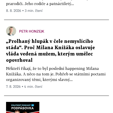
prarodiči. Jeho rodiče a patnáctiletý...
8. 8. 2026 ▪ 3 min. čtení
PETR HONZEJK
„Prolhaný hlupák v čele nemyslícího
stáda“. Proč Milana Knížáka oslavuje
vláda vedená mužem, kterým umělec
opovrhoval
Někteří říkají, že to byl poslední happening Milana
Knížáka. A něco na tom je. Pohřeb se státními poctami
organizovaný těmi, kterými slavný...
7. 8. 2026 ▪ 4 min. čtení