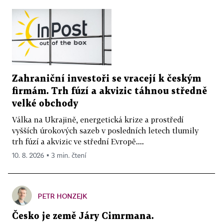
Zahraniční investoři se vracejí k českým
firmám. Trh fúzí a akvizic táhnou středně
velké obchody
Válka na Ukrajině, energetická krize a prostředí
vyšších úrokových sazeb v posledních letech tlumily
trh fúzí a akvizic ve střední Evropě....
10. 8. 2026 ▪ 3 min. čtení
PETR HONZEJK
Česko je země Járy Cimrmana.