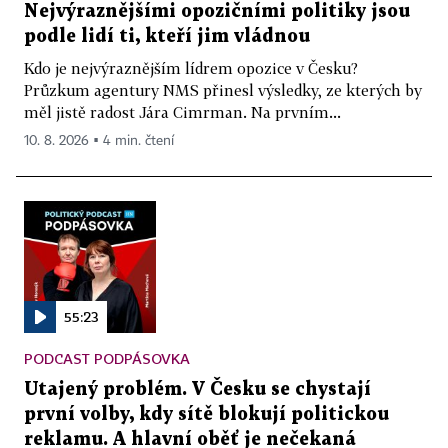
Nejvýraznějšími opozičními politiky jsou
podle lidí ti, kteří jim vládnou
Kdo je nejvýraznějším lídrem opozice v Česku?
Průzkum agentury NMS přinesl výsledky, ze kterých by
měl jistě radost Jára Cimrman. Na prvním...
10. 8. 2026 ▪ 4 min. čtení
55:23
PODCAST PODPÁSOVKA
Utajený problém. V Česku se chystají
první volby, kdy sítě blokují politickou
reklamu. A hlavní oběť je nečekaná