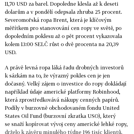
11,70 USD za barel. Dopoledne klesla až k deseti
dolarům a v pondělí odepsala zhruba 25 procent.
Severomořská ropa Brent, která je klíčovým
měřítkem pro stanovování cen ropy ve světě, po
dopoledním poklesu až o pět procent vykazovala
kolem 13:00 SELČ růst o dvě procenta na 20,39
USD.
A právě levná ropa láká řadu drobných investorů
k sázkám na to, že výrazný pokles cen je jen
dočasný. Velký zájem o investice do ropy dokládají
například údaje americké platformy Robinhood,
která zprostředkovává nákupy cenných papírů.
Podíly v burzovně obchodovaném fondu United
States Oil Fund (burzovní zkratka USO), který
se snaží kopírovat vývoj ceny americké lehké ropy,
drželo k závěru minulého týdne 196 tisíc klientů.