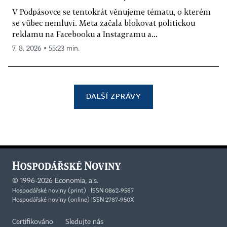
V Podpásovce se tentokrát věnujeme tématu, o kterém
se vůbec nemluví. Meta začala blokovat politickou
reklamu na Facebooku a Instagramu a...
7. 8. 2026 ▪ 55:23 min.
DALŠÍ ZPRÁVY
©
1996-2026
Economia, a.s.
Hospodářské noviny (print) ISSN 0862-9587
Hospodářské noviny (online) ISSN 2787-950X
Certifikováno
Sledujte nás