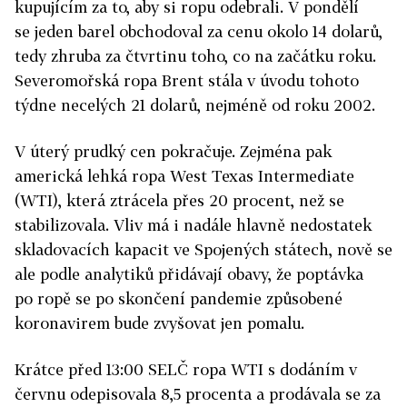
kupujícím za to, aby si ropu odebrali. V pondělí
se jeden barel obchodoval za cenu okolo 14 dolarů,
tedy zhruba za čtvrtinu toho, co na začátku roku.
Severomořská ropa Brent stála v úvodu tohoto
týdne necelých 21 dolarů, nejméně od roku 2002.
V úterý prudký cen pokračuje. Zejména pak
americká lehká ropa West Texas Intermediate
(WTI), která ztrácela přes 20 procent, než se
stabilizovala. Vliv má i nadále hlavně nedostatek
skladovacích kapacit ve Spojených státech, nově se
ale podle analytiků přidávají obavy, že poptávka
po ropě se po skončení pandemie způsobené
koronavirem bude zvyšovat jen pomalu.
Krátce před 13:00 SELČ ropa WTI s dodáním v
červnu odepisovala 8,5 procenta a prodávala se za