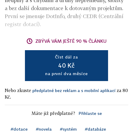
neúplný a s chybami a druhý nepřehledný, složitý
a bez další dokumentace k dotovaným projektům.
První se jmenuje DotInfo, druhý CEDR (Centrální
registr dotací).
ZBÝVÁ VÁM JEŠTĚ 90 % ČLÁNKU
Číst dál za
40 Kč
na první dva měsíce
Nebo zkuste
za 80
předplatné bez reklam a s mobilní aplikací
Kč.
Máte již předplatné?
Přihlaste se
#dotace
#novela
#systém
#databáze