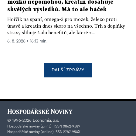
mozku nepomohou, kreatin dosahuje
skvělých výsledků. Má to ale háček
Hořčík na spaní, omega-3 pro mozek, železo proti
únavě a kreatin dnes skoro na všechno. Trh s doplňky
stravy slibuje řadu benefitů, ale které z...
6. 8. 2026 ▪ 16:13 min.
DALŠÍ ZPRÁVY
©
1996-2026
Economia, a.s.
Hospodářské noviny (print) ISSN 0862-9587
Hospodářské noviny (online) ISSN 2787-950X