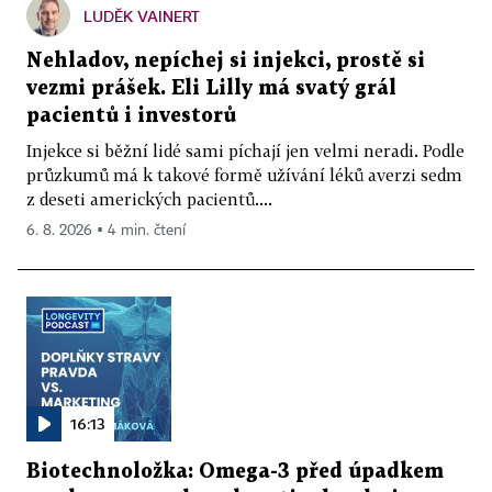
LUDĚK VAINERT
Nehladov, nepíchej si injekci, prostě si
vezmi prášek. Eli Lilly má svatý grál
pacientů i investorů
Injekce si běžní lidé sami píchají jen velmi neradi. Podle
průzkumů má k takové formě užívání léků averzi sedm
z deseti amerických pacientů....
6. 8. 2026 ▪ 4 min. čtení
16:13
Biotechnoložka: Omega-3 před úpadkem