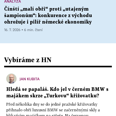
ANALÝZA
Čínští „malí obři“ proti „utajeným
šampionům“: konkurence z východu
ohrožuje i pilíř německé ekonomiky
16. 7. 2026 ▪ 6 min. čtení
Vybíráme z HN
JAN KUBITA
Hledá se papaláš. Kdo jel v černém BMW s
majákem skrze „Turkovu“ křižovatku?
Před několika dny se do jedné pražské křižovatky
přihnalo obří luxusní BMW se začerněnými skly a
blikajícím majáčkem na střeše. Na červenou...