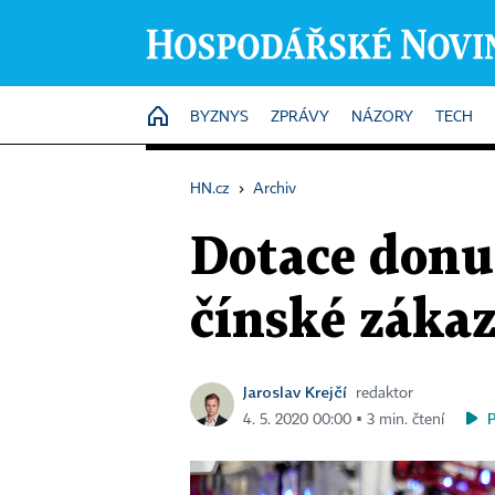
HOME
BYZNYS
ZPRÁVY
NÁZORY
TECH
HN.cz
›
Archiv
Dotace donut
čínské záka
Jaroslav Krejčí
redaktor
4. 5. 2020 00:00 ▪ 3 min. čtení