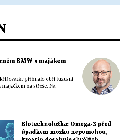
N
 černém BMW s majákem
 křižovatky přihnalo obří luxusní
m majáčkem na střeše. Na
Biotechnoložka: Omega-3 před
úpadkem mozku nepomohou,
kreatin dosahuje skvělých