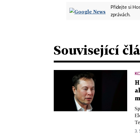
Přidejte si H
zprávách.
Související čl
K
H
a
m
Sp
El
Te
3.