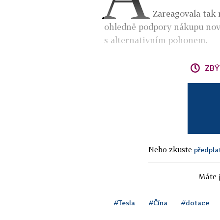
Zareagovala tak 
ohledně podpory nákupu nový
s alternativním pohonem.
ZBÝ
Nebo zkuste
předpla
Máte j
#Tesla
#Čína
#dotace