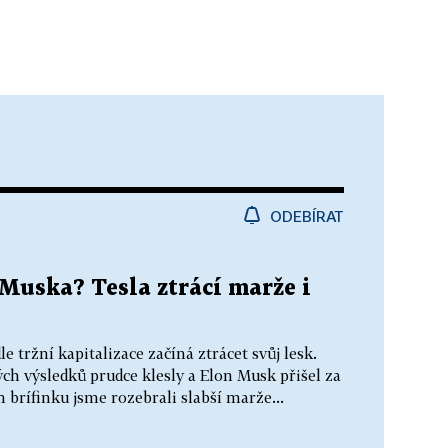
ODEBÍRAT
Muska? Tesla ztrácí marže i
 tržní kapitalizace začíná ztrácet svůj lesk.
ch výsledků prudce klesly a Elon Musk přišel za
 brífinku jsme rozebrali slabší marže...