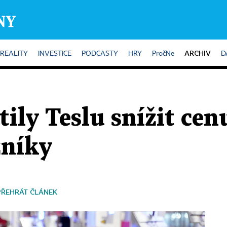
ARCHIV
REALITY
INVESTICE
PODCASTY
HRY
PročNe
D
ily Teslu snížit cen
zníky
PŘEHRÁT ČLÁNEK