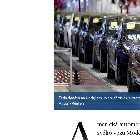
Tesla dodává na čínský trh kolem tří tisíc elektro
Autor ▪
Reuters
A
merická automobi
svého vozu Mode