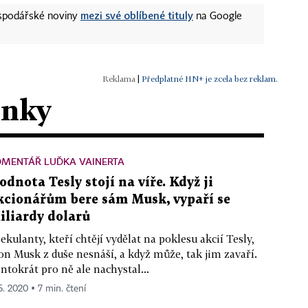
mezi své oblíbené tituly
ospodářské noviny
na Google
|
Předplatné HN+ je zcela bez reklam.
ánky
OMENTÁŘ LUĎKA VAINERTA
odnota Tesly stojí na víře. Když ji
kcionářům bere sám Musk, vypaří se
iliardy dolarů
ekulanty, kteří chtějí vydělat na poklesu akcií Tesly,
on Musk z duše nesnáší, a když může, tak jim zavaří.
ntokrát pro ně ale nachystal...
 5. 2020 ▪ 7 min. čtení