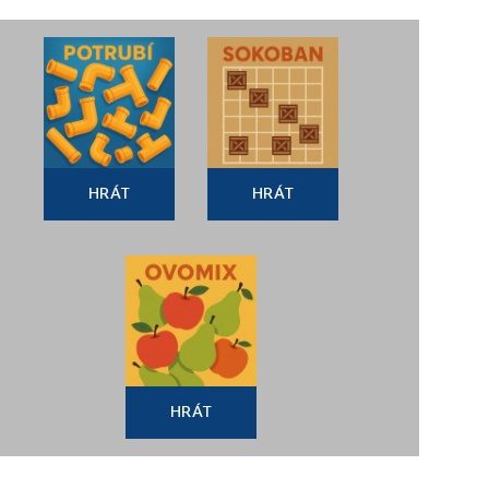
HRÁT
HRÁT
HRÁT