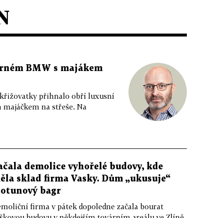
N
 černém BMW s majákem
 křižovatky přihnalo obří luxusní
m majáčkem na střeše. Na
ačala demolice vyhořelé budovy, kde
ěla sklad firma Vasky. Dům „ukusuje“
totunový bagr
moliční firma v pátek dopoledne začala bourat
škovou budovu v někdejším továrním areálu ve Zlíně,