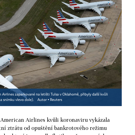
irlines zaparkované na letišti Tulsa v Oklahomě, přibyly další kvůli
na snímku vlevo dole).
Autor ▪
Reuters
 American Airlines kvůli koronaviru vykázala
etní ztrátu od opuštění bankrotového režimu