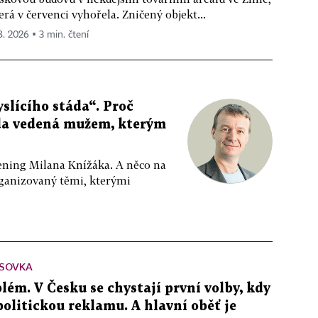
erá v červenci vyhořela. Zničený objekt...
 8. 2026 ▪ 3 min. čtení
slícího stáda“. Proč
da vedená mužem, kterým
ppening Milana Knížáka. A něco na
rganizovaný těmi, kterými
SOVKA
lém. V Česku se chystají první volby, kdy
 politickou reklamu. A hlavní oběť je