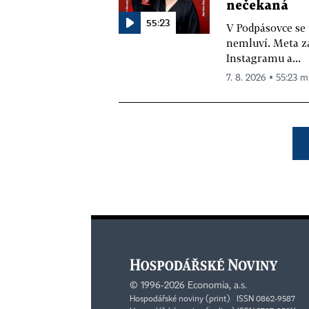
nečekaná
55:23
V Podpásovce se
nemluví. Meta z
Instagramu a...
7. 8. 2026 ▪ 55:23 m
©
1996-2026
Economia, a.s.
Hospodářské noviny (print) ISSN 0862-9587