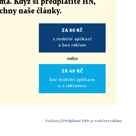
ma. Když si předplatíte HN,
echny naše články
.
ZA 80 KČ
s mobilní aplikací
a bez reklam
nebo
ZA 40 KČ
bez mobilní aplikace
a s reklamou
|
Předplatné HN+ je zcela bez reklam.