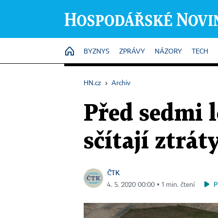
HOME
BYZNYS
ZPRÁVY
NÁZORY
TECH
HN.cz
›
Archiv
Před sedmi l
sčítají ztrát
ČTK
P
4. 5. 2020 00:00 ▪ 1 min. čtení