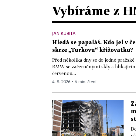
Vybíráme z H
JAN KUBITA
Hledá se papaláš. Kdo jel v
skrze „Turkovu“ křižovatku?
Před několika dny se do jedné pražské
BMW se začerněnými skly a blikající
červenou...
4. 8. 2026 ▪ 6 min. čtení
Z
m
s
De
vý