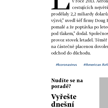
v roce 2013. Aerol
cestujících největ
prodělaly 2,2 miliardy dolarů
výzvě," uvedl šéf firmy Doug
pomalé a že poptávka po lete
pod tlakem," dodal. Společno
provoz stovek letadel. Téměř
na částečně placenou dovole
odchod do důchodu.
#koronavirus
#American Airl
Nudíte se na
poradě?
Vyřešte
dnešní