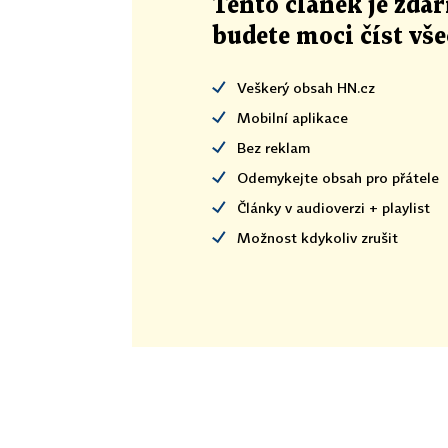
Tento článek
je
zdar
budete moci číst vš
Veškerý obsah HN.cz
Mobilní aplikace
Bez reklam
Odemykejte obsah pro přátele
Články v audioverzi + playlist
Možnost kdykoliv zrušit