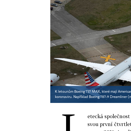
K letounům Boeing 737 MAX, které mají American A
koronaviru. Například Boeing 787-9 Dreamliner (
L
etecká společnost
svou první čtvrtl