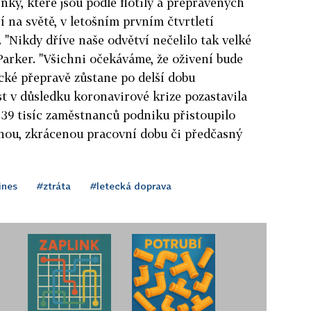
inky, které jsou podle flotily a přepravených
ší na světě, v letošním prvním čtvrtletí
. "Nikdy dříve naše odvětví nečelilo tak velké
 Parker. "Všichni očekáváme, že oživení bude
cké přepravě zůstane po delší dobu
st v důsledku koronavirové krize pozastavila
 39 tisíc zaměstnanců podniku přistoupilo
nou, zkrácenou pracovní dobu či předčasný
ines
#ztráta
#letecká doprava