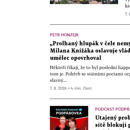
kt
7.
PETR HONZEJK
„Prolhaný hlupák v čele nemy
Milana Knížáka oslavuje vlá
umělec opovrhoval
Někteří říkají, že to byl poslední ha
tom je. Pohřeb se státními poctami o
slavný...
7. 8. 2026 ▪ 4 min. čtení
PODCAST PODPÁ
Utajený prob
sítě blokují