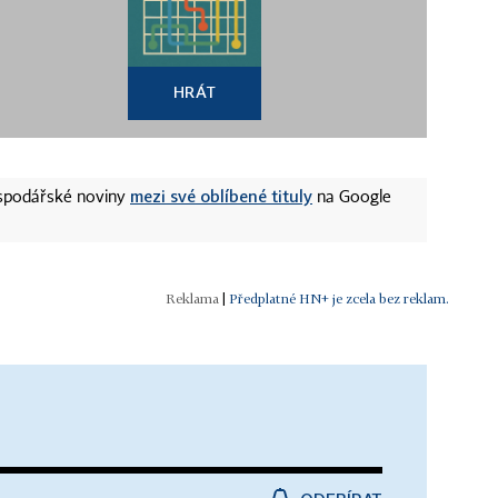
HRÁT
mezi své oblíbené tituly
ospodářské noviny
na Google
|
Předplatné HN+ je zcela bez reklam.