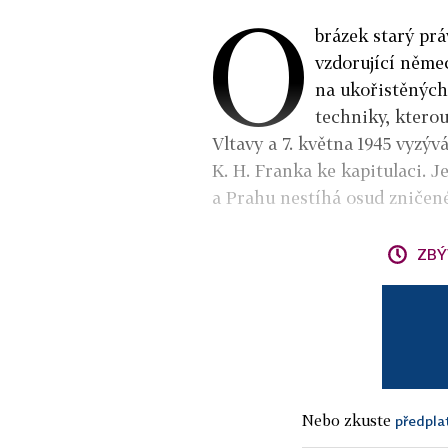
O
brázek starý prá
vzdorující němec
na ukořistěných
techniky, kterou
Vltavy a 7. května 1945 vyzýv
K. H. Franka ke kapitulaci. 
a Prahu nestíhá osud zničené
ZBÝ
Nebo zkuste
předpla