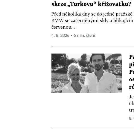
skrze „Turkovu“ křižovatku?
Před několika dny se do jedné pražské
BMW se začerněnými skly a blikající
červenou...
4. 8. 2026 ▪ 6 min. čtení
P
p
P
o
r
Je
ul
tr
8.