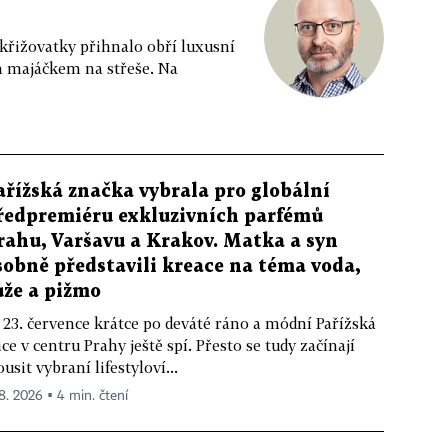
 křižovatky přihnalo obří luxusní
m majáčkem na střeše. Na
ařížská značka vybrala pro globální
ředpremiéru exkluzivních parfémů
rahu, Varšavu a Krakov. Matka a syn
sobně představili kreace na téma voda,
ůže a pižmo
 23. července krátce po deváté ráno a módní Pařížská
ice v centru Prahy ještě spí. Přesto se tudy začínají
ousit vybraní lifestyloví...
 8. 2026 ▪ 4 min. čtení