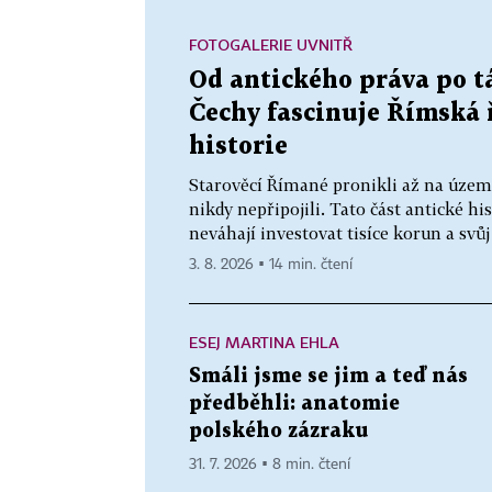
FOTOGALERIE UVNITŘ
Od antického práva po t
Čechy fascinuje Římská 
historie
Starověcí Římané pronikli až na území 
nikdy nepřipojili. Tato část antické hi
neváhají investovat tisíce korun a svůj
3. 8. 2026 ▪ 14 min. čtení
ESEJ MARTINA EHLA
Smáli jsme se jim a teď nás
předběhli: anatomie
polského zázraku
31. 7. 2026 ▪ 8 min. čtení