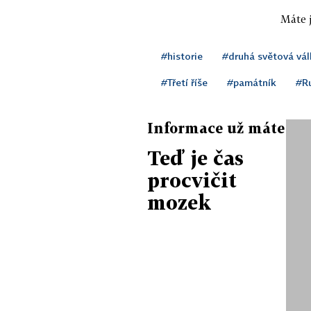
Máte j
#historie
#druhá světová vál
#Třetí říše
#památník
#R
Informace už máte
Teď je čas
procvičit
mozek