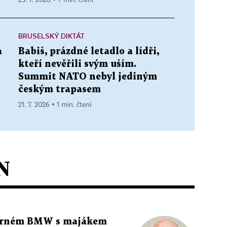
BRUSELSKÝ DIKTÁT
a
Babiš, prázdné letadlo a lídři,
kteří nevěřili svým uším.
Summit NATO nebyl jediným
českým trapasem
21. 7. 2026 ▪ 1 min. čtení
N
 černém BMW s majákem