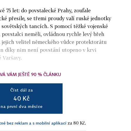
vě 75 let: do povstalecké Prahy, zoufale
ké přesile, se třemi proudy valí ruské jednotky
 sovětských tancích. S pomocí těžké vojenské
 povstalci neměli, ovládnou rychle levý břeh
á jejich velitel německého vůdce protektorátu
Jen díky nim není povstání utopeno v krvi
 Varšavy.
VÁ VÁM JEŠTĚ 90 % ČLÁNKU
Číst dál za
40 Kč
na první dva měsíce
za 80 Kč.
tné bez reklam a s mobilní aplikací