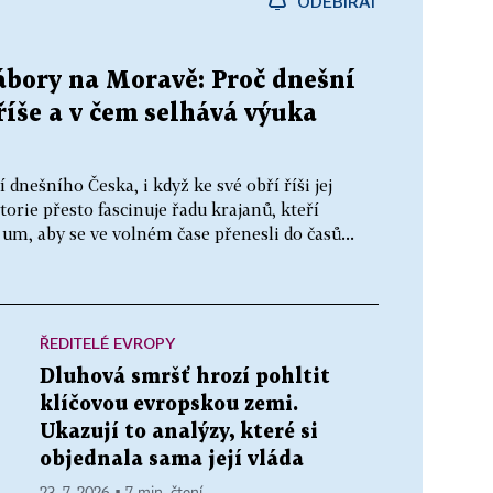
ODEBÍRAT
ábory na Moravě: Proč dnešní
říše a v čem selhává výuka
dnešního Česka, i když ke své obří říši jej
storie přesto fascinuje řadu krajanů, kteří
 um, aby se ve volném čase přenesli do časů...
ŘEDITELÉ EVROPY
Dluhová smršť hrozí pohltit
klíčovou evropskou zemi.
Ukazují to analýzy, které si
objednala sama její vláda
23. 7. 2026 ▪ 7 min. čtení