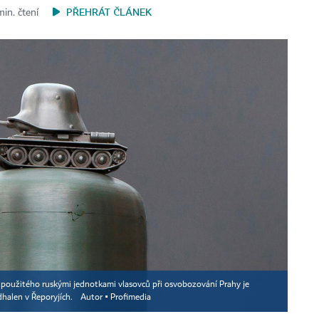
PŘEHRÁT ČLÁNEK
min. čtení
u použitého ruskými jednotkami vlasovců při osvobozování Prahy je
halen v Řeporyjích.
Autor ▪
Profimedia