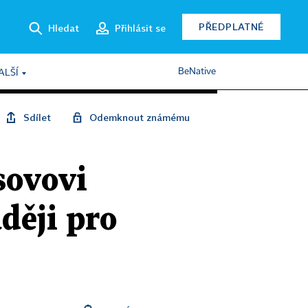
PŘEDPLATNÉ
Hledat
Přihlásit se
BeNative
ALŠÍ
Sdílet
Odemknout známému
sovovi
ději pro