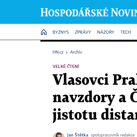
HOME
BYZNYS
ZPRÁVY
NÁZORY
TECH
HN.cz
›
Archiv
VELKÉ ČTENÍ
Vlasovci Pra
navzdory a Č
jistotu dist
Jan Štětka
spolupracovník redakce