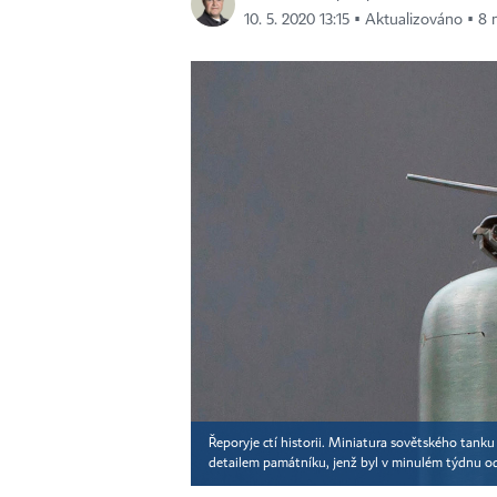
10. 5. 2020 13:15 ▪ Aktualizováno ▪ 8 
Řeporyje ctí historii. Miniatura sovětského tank
detailem památníku, jenž byl v minulém týdnu od