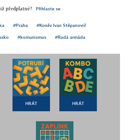
iž předplatné?
Přihlaste se
ka
#Praha
#Koněv Ivan Stěpanovič
usko
#komunismus
#Rudá armáda
HRÁT
HRÁT