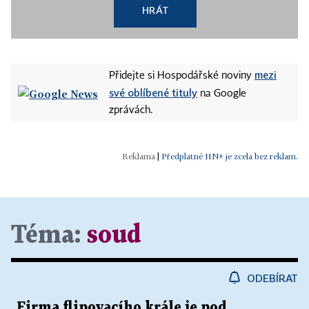
HRÁT
mezi
Přidejte si Hospodářské noviny
své oblíbené tituly
na Google
zprávách.
|
Předplatné HN+ je zcela bez reklam.
Téma:
soud
ODEBÍRAT
Firma flipovacího krále je pod