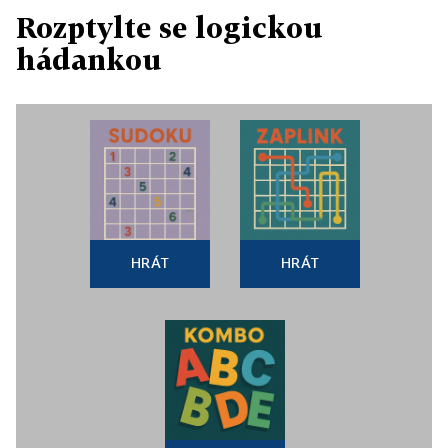
Rozptylte se logickou
hádankou
HRÁT
HRÁT