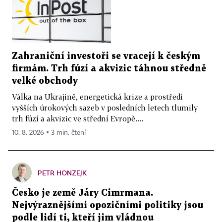
Zahraniční investoři se vracejí k českým
firmám. Trh fúzí a akvizic táhnou středně
velké obchody
Válka na Ukrajině, energetická krize a prostředí
vyšších úrokových sazeb v posledních letech tlumily
trh fúzí a akvizic ve střední Evropě....
10. 8. 2026 ▪ 3 min. čtení
PETR HONZEJK
Česko je země Járy Cimrmana.
Nejvýraznějšími opozičními politiky jsou
podle lidí ti, kteří jim vládnou