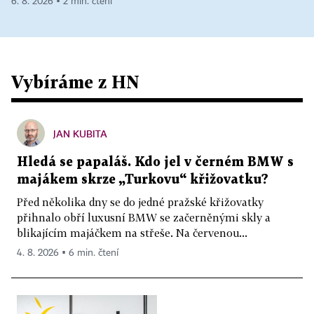
6. 8. 2026 ▪ 2 min. čtení
Vybíráme z HN
JAN KUBITA
Hledá se papaláš. Kdo jel v černém BMW s
majákem skrze „Turkovu“ křižovatku?
Před několika dny se do jedné pražské křižovatky
přihnalo obří luxusní BMW se začerněnými skly a
blikajícím majáčkem na střeše. Na červenou...
4. 8. 2026 ▪ 6 min. čtení