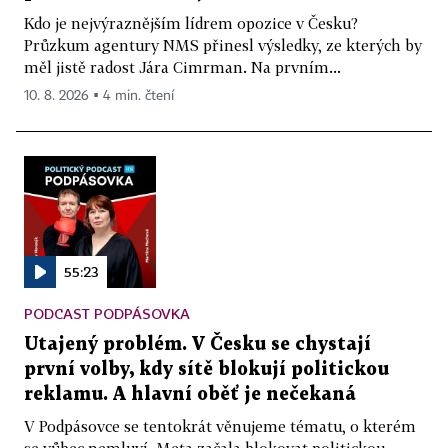
Kdo je nejvýraznějším lídrem opozice v Česku?
Průzkum agentury NMS přinesl výsledky, ze kterých by
měl jistě radost Jára Cimrman. Na prvním...
10. 8. 2026 ▪ 4 min. čtení
55:23
PODCAST PODPÁSOVKA
Utajený problém. V Česku se chystají
první volby, kdy sítě blokují politickou
reklamu. A hlavní oběť je nečekaná
V Podpásovce se tentokrát věnujeme tématu, o kterém
se vůbec nemluví. Meta začala blokovat politickou