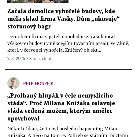
Začala demolice vyhořelé budovy, kde
měla sklad firma Vasky. Dům „ukusuje“
stotunový bagr
Demoliční firma v pátek dopoledne začala bourat
výškovou budovu v někdejším továrním areálu ve Zlíně,
která v červenci vyhořela. Zničený objekt...
7. 8. 2026 ▪ 3 min. čtení
PETR HONZEJK
„Prolhaný hlupák v čele nemyslícího
stáda“. Proč Milana Knížáka oslavuje
vláda vedená mužem, kterým umělec
opovrhoval
Někteří říkají, že to byl poslední happening Milana
Knížáka. A něco na tom je. Pohřeb se státními poctami