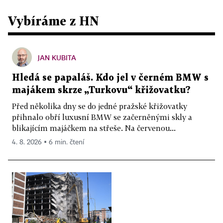
Vybíráme z HN
JAN KUBITA
Hledá se papaláš. Kdo jel v černém BMW s
majákem skrze „Turkovu“ křižovatku?
Před několika dny se do jedné pražské křižovatky
přihnalo obří luxusní BMW se začerněnými skly a
blikajícím majáčkem na střeše. Na červenou...
4. 8. 2026 ▪ 6 min. čtení