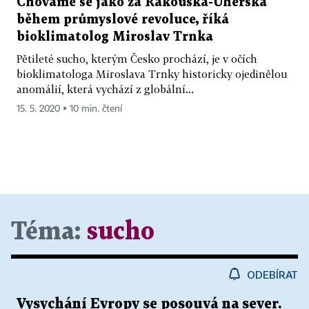
Chováme se jako za Rakouska-Uherska
během průmyslové revoluce, říká
bioklimatolog Miroslav Trnka
Pětileté sucho, kterým Česko prochází, je v očích
bioklimatologa Miroslava Trnky historicky ojedinělou
anomálií, která vychází z globální...
15. 5. 2020 ▪ 10 min. čtení
Téma:
sucho
ODEBÍRAT
Vysychání Evropy se posouvá na sever.