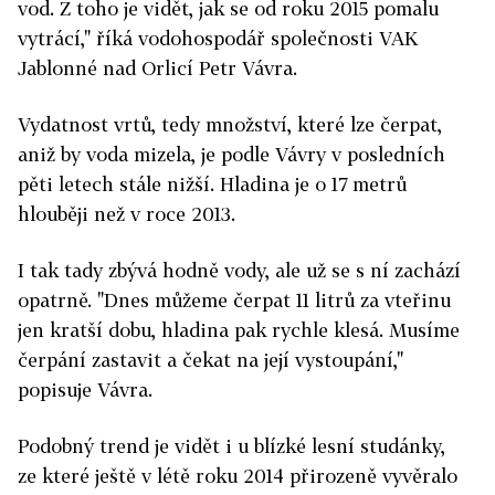
vod. Z toho je vidět, jak se od roku 2015 pomalu
vytrácí," říká vodohospodář společnosti VAK
Jablonné nad Orlicí Petr Vávra.
Vydatnost vrtů, tedy množství, které lze čerpat,
aniž by voda mizela, je podle Vávry v posledních
pěti letech stále nižší. Hladina je o 17 metrů
hlouběji než v roce 2013.
I tak tady zbývá hodně vody, ale už se s ní zachází
opatrně. "Dnes můžeme čerpat 11 litrů za vteřinu
jen kratší dobu, hladina pak rychle klesá. Musíme
čerpání zastavit a čekat na její vystoupání,"
popisuje Vávra.
Podobný trend je vidět i u blízké lesní studánky,
ze které ještě v létě roku 2014 přirozeně vyvěralo