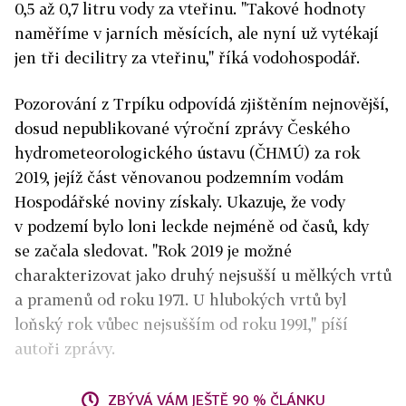
0,5 až 0,7 litru vody za vteřinu. "Takové hodnoty
naměříme v jarních měsících, ale nyní už vytékají
jen tři decilitry za vteřinu," říká vodohospodář.
Pozorování z Trpíku odpovídá zjištěním nejnovější,
dosud nepublikované výroční zprávy Českého
hydrometeorologického ústavu (ČHMÚ) za rok
2019, jejíž část věnovanou podzemním vodám
Hospodářské noviny získaly. Ukazuje, že vody
v podzemí bylo loni leckde nejméně od časů, kdy
se začala sledovat. "Rok 2019 je možné
charakterizovat jako druhý nejsušší u mělkých vrtů
a pramenů od roku 1971. U hlubokých vrtů byl
loňský rok vůbec nejsušším od roku 1991," píší
autoři zprávy.
ZBÝVÁ VÁM JEŠTĚ 90 % ČLÁNKU