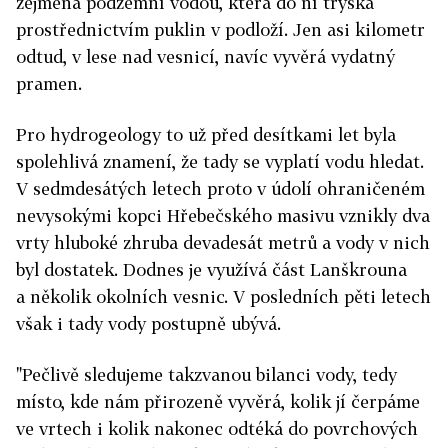
zejména podzemní vodou, která do ní tryská
prostřednictvím puklin v podloží. Jen asi kilometr
odtud, v lese nad vesnicí, navíc vyvěrá vydatný
pramen.
Pro hydrogeology to už před desítkami let byla
spolehlivá znamení, že tady se vyplatí vodu hledat.
V sedmdesátých letech proto v údolí ohraničeném
nevysokými kopci Hřebečského masivu vznikly dva
vrty hluboké zhruba devadesát metrů a vody v nich
byl dostatek. Dodnes je využívá část Lanškrouna
a několik okolních vesnic. V posledních pěti letech
však i tady vody postupně ubývá.
"Pečlivě sledujeme takzvanou bilanci vody, tedy
místo, kde nám přirozeně vyvěrá, kolik jí čerpáme
ve vrtech i kolik nakonec odtéká do povrchových