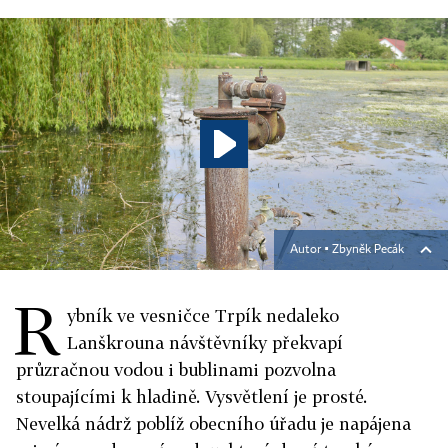
Autor ▪
Zbyněk Pecák
R
ybník ve vesničce Trpík nedaleko
Lanškrouna návštěvníky překvapí
průzračnou vodou i bublinami pozvolna
stoupajícími k hladině. Vysvětlení je prosté.
Nevelká nádrž poblíž obecního úřadu je napájena