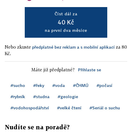
Číst dál za
40 Kč
na první dva měsíce
Nebo zkuste
za 80
předplatné bez reklam a s mobilní aplikací
Kč.
Máte již předplatné?
Přihlaste se
#sucho
#řeky
#voda
#ČHMÚ
#počasí
#rybník
#studna
#geologie
#vodohospodářství
#velké čtení
#Seriál o suchu
Nudíte se na poradě?