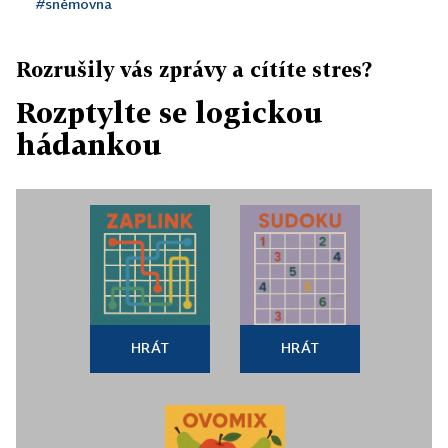
#sněmovna
Rozrušily vás zprávy a cítíte stres?
Rozptylte se logickou
hádankou
HRÁT
HRÁT