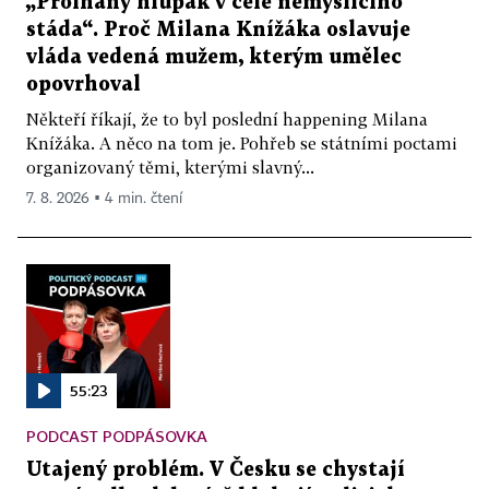
„Prolhaný hlupák v čele nemyslícího
stáda“. Proč Milana Knížáka oslavuje
vláda vedená mužem, kterým umělec
opovrhoval
Někteří říkají, že to byl poslední happening Milana
Knížáka. A něco na tom je. Pohřeb se státními poctami
organizovaný těmi, kterými slavný...
7. 8. 2026 ▪ 4 min. čtení
55:23
PODCAST PODPÁSOVKA
Utajený problém. V Česku se chystají