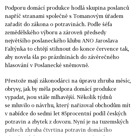
Podporu domácí produkce hodlá skupina poslanců
napříč stranami společně s Tomanovým úřadem
zařadit do zákona o potravinách. Podle šéfa
zemědělského výboru a zároveň předsedy
největšího poslaneckého klubu ANO Jaroslava
Faltýnka to chtějí stihnout do konce července tak,
aby novela šla po prázdninách do závěrečného
hlasování v Poslanecké sněmovně.
Přestože mají zákonodárci na úpravu zhruba měsíc,
obrysy, jak by měla podpora domácí produkce
vypadat, jsou stále mlhavější. Několik týdnů
se mluvilo o návrhu, který nařizoval obchodům mít
v nabídce do sedmi let 85procentní podíl českých
potravin a zbytek z dovozu. Nyní je na tuzemských
pultech zhruba čtvrtina potravin domácího