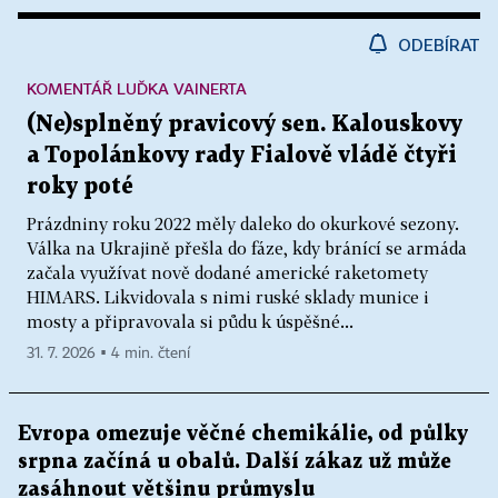
ODEBÍRAT
KOMENTÁŘ LUĎKA VAINERTA
(Ne)splněný pravicový sen. Kalouskovy
a Topolánkovy rady Fialově vládě čtyři
roky poté
Prázdniny roku 2022 měly daleko do okurkové sezony.
Válka na Ukrajině přešla do fáze, kdy bránící se armáda
začala využívat nově dodané americké raketomety
HIMARS. Likvidovala s nimi ruské sklady munice i
mosty a připravovala si půdu k úspěšné...
31. 7. 2026 ▪ 4 min. čtení
Evropa omezuje věčné chemikálie, od půlky
srpna začíná u obalů. Další zákaz už může
zasáhnout většinu průmyslu