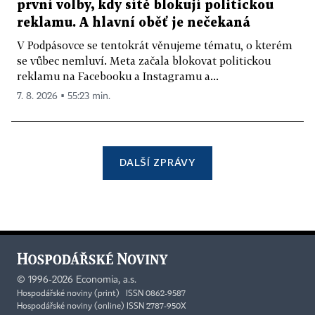
první volby, kdy sítě blokují politickou
reklamu. A hlavní oběť je nečekaná
V Podpásovce se tentokrát věnujeme tématu, o kterém
se vůbec nemluví. Meta začala blokovat politickou
reklamu na Facebooku a Instagramu a...
7. 8. 2026 ▪ 55:23 min.
DALŠÍ ZPRÁVY
©
1996-2026
Economia, a.s.
Hospodářské noviny (print) ISSN 0862-9587
Hospodářské noviny (online) ISSN 2787-950X