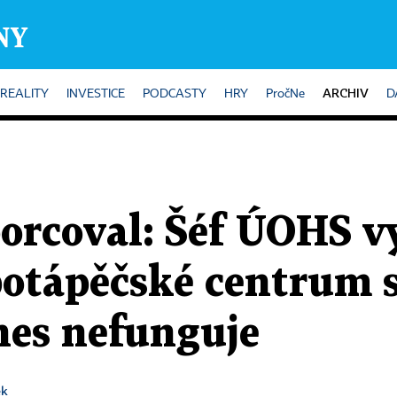
ARCHIV
REALITY
INVESTICE
PODCASTY
HRY
PročNe
D
porcoval: Šéf ÚOHS v
potápěčské centrum 
nes nefunguje
ek