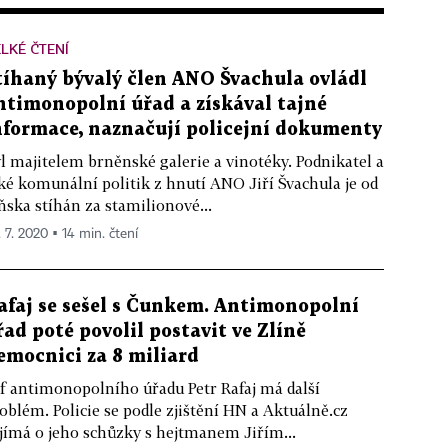
LKÉ ČTENÍ
tíhaný bývalý člen ANO Švachula ovládl
ntimonopolní úřad a získával tajné
nformace, naznačují policejní dokumenty
l majitelem brněnské galerie a vinotéky. Podnikatel a
ké komunální politik z hnutí ANO Jiří Švachula je od
ňska stíhán za stamilionové...
. 7. 2020 ▪ 14 min. čtení
afaj se sešel s Čunkem. Antimonopolní
řad poté povolil postavit ve Zlíně
emocnici za 8 miliard
f antimonopolního úřadu Petr Rafaj má další
oblém. Policie se podle zjištění HN a Aktuálně.cz
jímá o jeho schůzky s hejtmanem Jiřím...