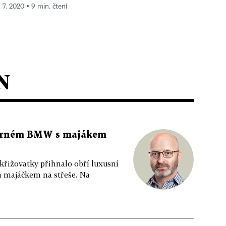
. 7. 2020 ▪ 9 min. čtení
N
 černém BMW s majákem
 křižovatky přihnalo obří luxusní
m majáčkem na střeše. Na