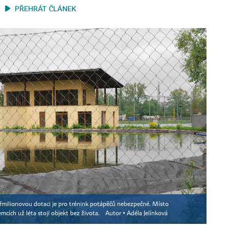
PŘEHRÁT ČLÁNEK
yřmilionovou dotaci je pro trénink potápěčů nebezpečné. Místo
cích už léta stojí objekt bez života.
Autor ▪
Adéla Jelínková