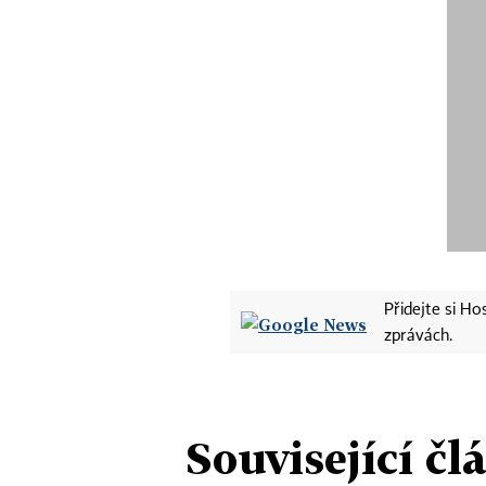
Přidejte si H
zprávách.
Související čl