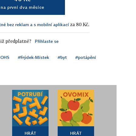
na první dva měsíce
za 80 Kč.
tné bez reklam a s mobilní aplikací
iž předplatné?
Přihlaste se
ÚOHS
#Frýdek-Místek
#byt
#potápění
HRÁT
HRÁT