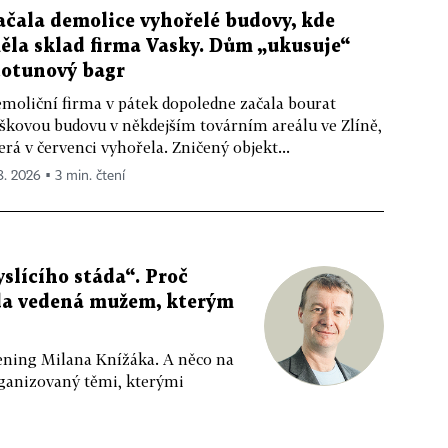
ačala demolice vyhořelé budovy, kde
ěla sklad firma Vasky. Dům „ukusuje“
totunový bagr
moliční firma v pátek dopoledne začala bourat
škovou budovu v někdejším továrním areálu ve Zlíně,
erá v červenci vyhořela. Zničený objekt...
 8. 2026 ▪ 3 min. čtení
slícího stáda“. Proč
da vedená mužem, kterým
ppening Milana Knížáka. A něco na
rganizovaný těmi, kterými