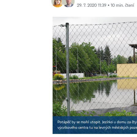
29. 7. 2020 11:39 ▪ 10 min. čtení
Potápěč by se mohl utopit. Jezírko u domu za čt
výcvikového centra tu na levných městských pozem