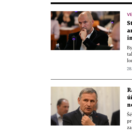
VE
S
a
i
By
ta
lo
28
R
ú
n
Šé
pr
za