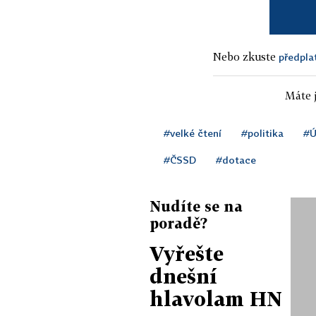
Nebo zkuste
předpla
Máte j
#velké čtení
#politika
#
#ČSSD
#dotace
Nudíte se na
poradě?
Vyřešte
dnešní
hlavolam HN