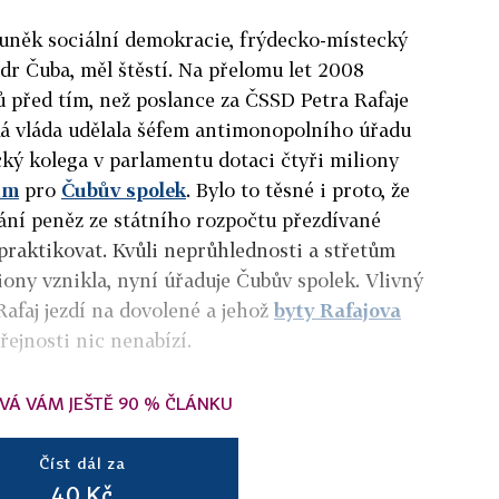
 buněk sociální demokracie, frýdecko-místecký
dr Čuba, měl štěstí. Na přelomu let 2008
ů před tím, než poslance za ČSSD Petra Rafaje
á vláda udělala šéfem antimonopolního úřadu
cký kolega v parlamentu dotaci čtyři miliony
um
pro
Čubův spolek
. Bylo to těsné i proto, že
ní peněz ze státního rozpočtu přezdívané
praktikovat. Kvůli neprůhlednosti a střetům
iony vznikla, nyní úřaduje Čubův spolek. Vlivný
Rafaj jezdí na dovolené a jehož
byty Rafajova
řejnosti nic nenabízí.
VÁ VÁM JEŠTĚ 90 % ČLÁNKU
Číst dál za
40 Kč