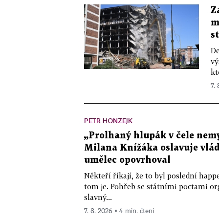
Z
m
s
De
vý
kt
7.
PETR HONZEJK
„Prolhaný hlupák v čele nemy
Milana Knížáka oslavuje vlá
umělec opovrhoval
Někteří říkají, že to byl poslední ha
tom je. Pohřeb se státními poctami o
slavný...
7. 8. 2026 ▪ 4 min. čtení