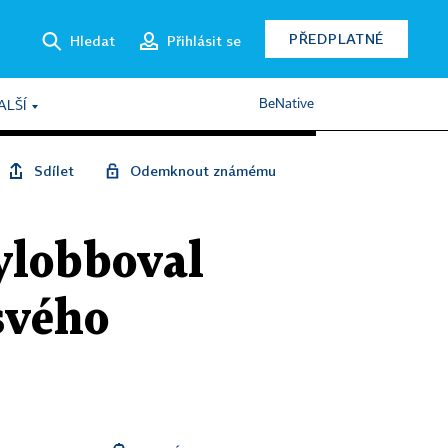
PŘEDPLATNÉ
Hledat
Přihlásit se
BeNative
ALŠÍ
Sdílet
Odemknout známému
ylobboval
svého