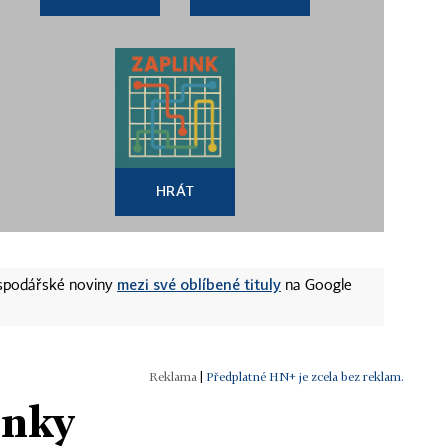
HRÁT
mezi své oblíbené tituly
ospodářské noviny
na Google
|
Předplatné HN+ je zcela bez reklam.
ánky