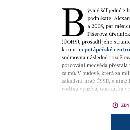
B
ývalý šéf jedné z
podnikatel Alexan
a 2009, pár měsíc
Fišerova úřednick
(ÚOHS), prosadil jeho strani
korun na
potápěčské centr
sněmovna následně rozdělová
porcování medvěda přestala 
zájmů. V budově, která za mil
zákulisní hráč ČSSD, s nímž 
rodina
využívá, tam zatím ve
ZBÝ