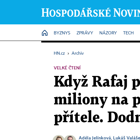
HOME
BYZNYS
ZPRÁVY
NÁZORY
TECH
HN.cz
›
Archiv
VELKÉ ČTENÍ
Když Rafaj 
miliony na 
přítele. Dod
Adéla Jelínková
Lukáš Valáš
,