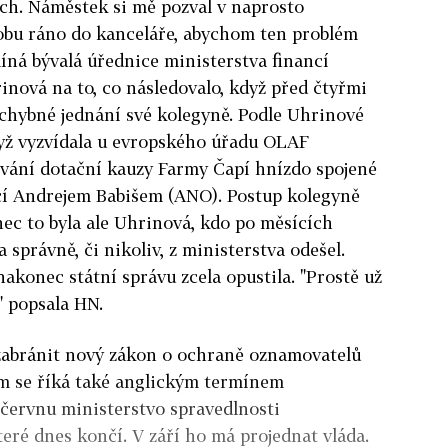
ach. Náměstek si mě pozval v naprosto
obu ráno do kanceláře, abychom ten problém
míná bývalá úřednice ministerstva financí
nová na to, co následovalo, když před čtyřmi
chybné jednání své kolegyně. Podle Uhrinové
dyž vyzvídala u evropského úřadu OLAF
vání dotační kauzy Farmy Čapí hnízdo spojené
cí Andrejem Babišem (ANO). Postup kolegyně
nec to byla ale Uhrinová, kdo po měsících
 správně, či nikoliv, z ministerstva odešel.
nakonec státní správu zcela opustila. "Prostě už
" popsala HN.
abránit nový zákon o ochraně oznamovatelů
ým se říká také anglickým termínem
 červnu ministerstvo spravedlnosti
eré dnes končí. V září ho má projednat vláda.