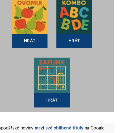
HRÁT
HRÁT
HRÁT
mezi své oblíbené tituly
ospodářské noviny
na Google