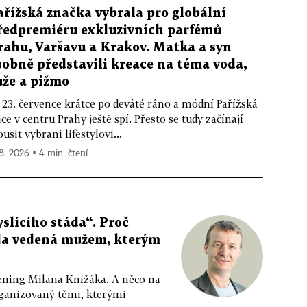
ařížská značka vybrala pro globální
ředpremiéru exkluzivních parfémů
rahu, Varšavu a Krakov. Matka a syn
sobně představili kreace na téma voda,
ůže a pižmo
 23. července krátce po deváté ráno a módní Pařížská
ice v centru Prahy ještě spí. Přesto se tudy začínají
ousit vybraní lifestyloví...
 8. 2026 ▪ 4 min. čtení
slícího stáda“. Proč
da vedená mužem, kterým
ppening Milana Knížáka. A něco na
rganizovaný těmi, kterými