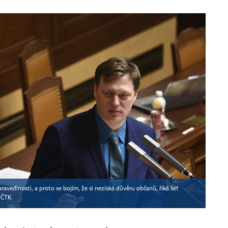
vedlnosti, a proto se bojím, že si nezíská důvěru občanů, říká šéf
▪
ČTK