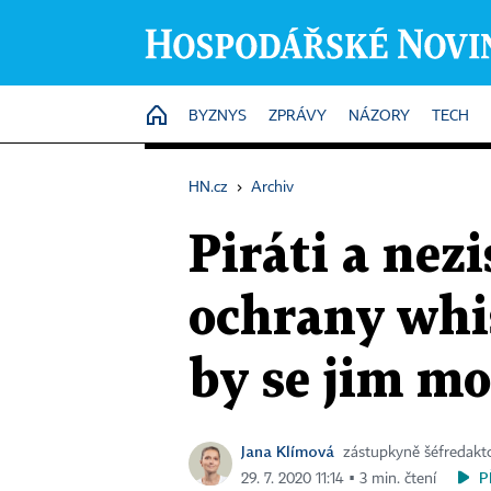
HOME
BYZNYS
ZPRÁVY
NÁZORY
TECH
HN.cz
›
Archiv
Piráti a nez
ochrany whi
by se jim m
Jana Klímová
zástupkyně šéfredakt
P
29. 7. 2020 11:14 ▪ 3 min. čtení