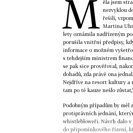
M
ěla jsem str
nezvyklou d
řešili, vzpo
Martina Uhri
lety oznámila nadřízeným po
porušila vnitřní předpisy, k
informace o možném vyšetřo
s tehdejším ministrem finan
se pak sice prověřoval, nako
dohadů, zda právě ona jednala
Nejdříve na resort kultury a 
tam po té kauze nešlo zůstat,
Podobným případům by měl z
protiprávních jednání, kter
whistlebloweři. Návrh dalo v
do připomínkového řízení, kt