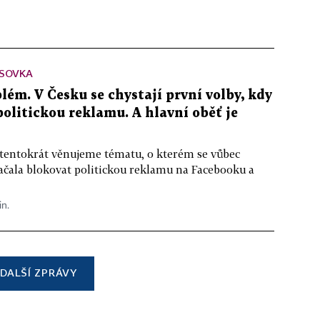
SOVKA
lém. V Česku se chystají první volby, kdy
 politickou reklamu. A hlavní oběť je
 tentokrát věnujeme tématu, o kterém se vůbec
ačala blokovat politickou reklamu na Facebooku a
in.
DALŠÍ ZPRÁVY