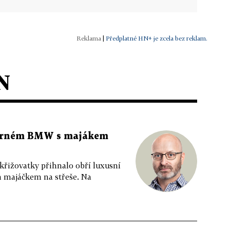
|
Předplatné HN+ je zcela bez reklam.
N
 černém BMW s majákem
 křižovatky přihnalo obří luxusní
m majáčkem na střeše. Na