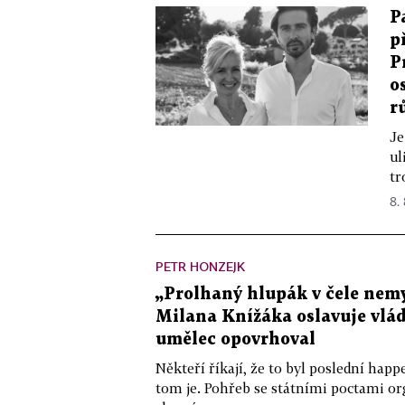
P
p
P
o
r
Je
ul
tr
8.
PETR HONZEJK
„Prolhaný hlupák v čele nemy
Milana Knížáka oslavuje vlá
umělec opovrhoval
Někteří říkají, že to byl poslední ha
tom je. Pohřeb se státními poctami o