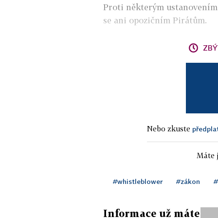
Proti některým ustanovením a
se ani opozičním Pirátům.
ZBÝ
Nebo zkuste
předpla
Máte j
#whistleblower
#zákon
#
Informace už máte