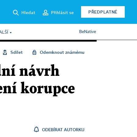
PŘEDPLATNÉ
Hledat
Přihlásit se
BeNative
ALŠÍ
Sdílet
Odemknout známému
dní návrh
ení korupce
ODEBÍRAT AUTORKU