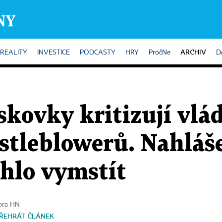
ARCHIV
REALITY
INVESTICE
PODCASTY
HRY
PročNe
D
iskovky kritizují vlá
stleblowerů. Nahláš
ohlo vymstít
ora HN
ŘEHRÁT ČLÁNEK