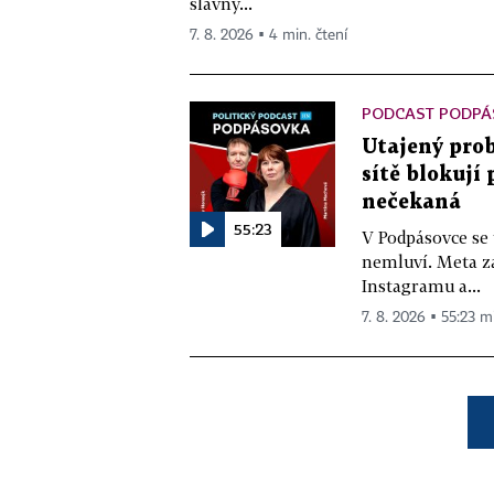
slavný...
7. 8. 2026 ▪ 4 min. čtení
PODCAST PODPÁ
Utajený prob
sítě blokují
nečekaná
55:23
V Podpásovce se
nemluví. Meta z
Instagramu a...
7. 8. 2026 ▪ 55:23 m