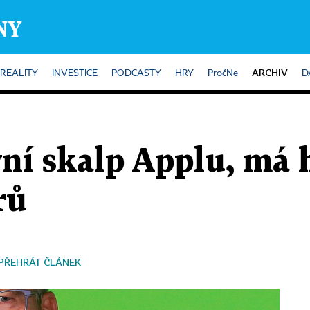
ARCHIV
REALITY
INVESTICE
PODCASTY
HRY
PročNe
D
vní skalp Applu, má
rů
PŘEHRÁT ČLÁNEK