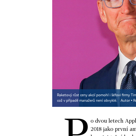
Raketový růst ceny akcií pomohl i šéfovi firmy Tim
což v případě manažerů není obvyklé.
Autor ▪
R
P
o dvou letech Appl
2018 jako první a