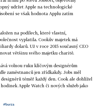
ral firmu po Stevu Jobsovi, objevovaly
hopný udržet Apple na technologické
působení se však hodnota Applu zatím
aložen na podílech, které vlastní,
polečnost vyplatila. Cookův majetek má
iliardy dolarů. Už v roce 2015 současný CEO
ěnovat většinu svého majetku charitě.
hává volnou ruku klíčovým designérům
podle zaměstnanců jen zřídkakdy. Jobs měl
designérů téměř každý den. Cook ale dohlížel
, hodinek Apple Watch či nových služeb jako
#burza