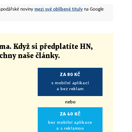
mezi své oblíbené tituly
ospodářské noviny
na Google
ma. Když si předplatíte HN,
echny naše články
.
ZA 80 KČ
s mobilní aplikací
a bez reklam
nebo
ZA 40 KČ
bez mobilní aplikace
a s reklamou