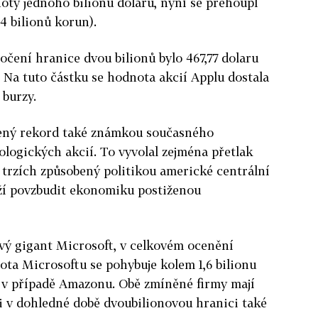
oty jednoho bilionu dolarů, nyní se přehoupl
44 bilionů korun).
očení hranice dvou bilionů bylo 467,77 dolaru
. Na tuto částku se hodnota akcií Applu dostala
 burzy.
žený rekord také známkou současného
logických akcií. To vyvolal zejména přetlak
 trzích způsobený politikou americké centrální
aží povzbudit ekonomiku postiženou
ový gigant Microsoft, v celkovém ocenění
ta Microsoftu se pohybuje kolem 1,6 bilionu
e v případě Amazonu. Obě zmíněné firmy mají
i v dohledné době dvoubilionovou hranici také