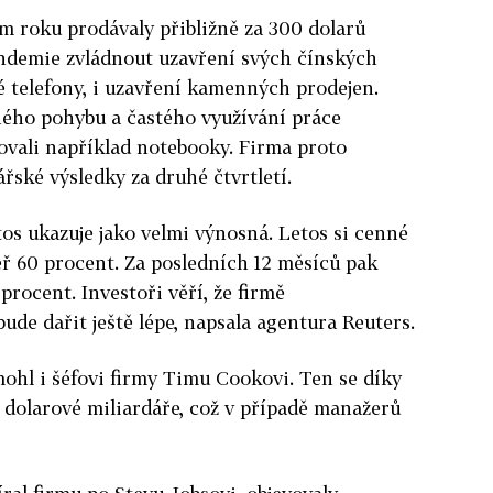
em roku prodávaly přibližně za 300 dolarů
andemie zvládnout uzavření svých čínských
ré telefony, i uzavření kamenných prodejen.
ného pohybu a častého využívání práce
ovali například notebooky. Firma proto
řské výsledky za druhé čtvrtletí.
tos ukazuje jako velmi výnosná. Letos si cenné
měř 60 procent. Za posledních 12 měsíců pak
procent. Investoři věří, že firmě
ude dařit ještě lépe, napsala agentura Reuters.
ohl i šéfovi firmy Timu Cookovi. Ten se díky
i dolarové miliardáře, což v případě manažerů