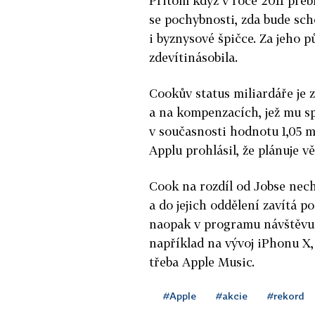
Přitom když v roce 2011 přebí
se pochybnosti, zda bude sc
i byznysové špičce. Za jeho 
zdevítinásobila.
Cookův status miliardáře je z
a na kompenzacích, jež mu s
v současnosti hodnotu 1,05 m
Applu prohlásil, že plánuje v
Cook na rozdíl od Jobse nec
a do jejich oddělení zavítá 
naopak v programu návštěvu 
například na vývoj iPhonu X
třeba Apple Music.
#Apple
#akcie
#rekord