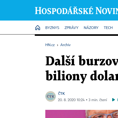
HOME
BYZNYS
ZPRÁVY
NÁZORY
TECH
HN.cz
›
Archiv
Další burzo
biliony dola
ČTK
20. 8. 2020 10:24 ▪ 3 min. čtení