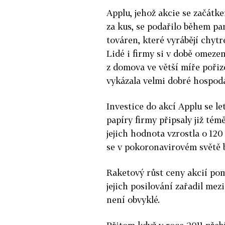
Applu, jehož akcie se začátk
za kus, se podařilo během p
továren, které vyrábějí chyt
Lidé i firmy si v době omeze
z domova ve větší míře pořiz
vykázala velmi dobré hospodá
Investice do akcí Applu se le
papíry firmy připsaly již té
jejich hodnota vzrostla o 120 
se v pokoronavirovém světě b
Raketový růst ceny akcií pom
jejich posilování zařadil mez
není obvyklé.