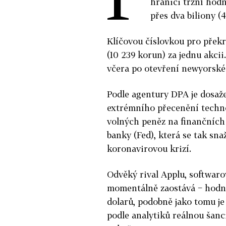
hranici tržní hodn
přes dva biliony (
Klíčovou číslovkou pro překr
(10 239 korun) za jednu akcii
včera po otevření newyorské
Podle agentury DPA je dosa
extrémního přecenění techno
volných peněz na finančních
banky (Fed), která se tak sn
koronavirovou krizí.
Odvěký rival Applu, softwar
momentálně zaostává − hodno
dolarů, podobně jako tomu j
podle analytiků reálnou šanc