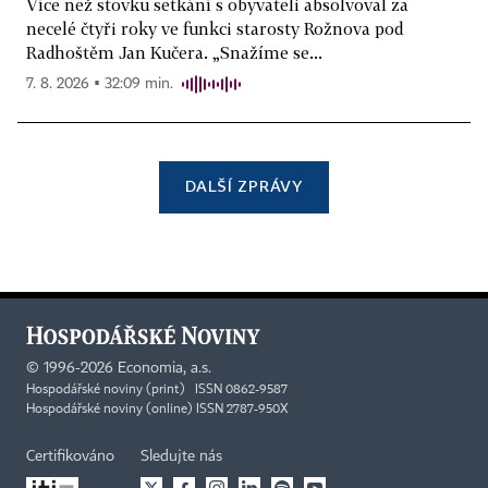
Více než stovku setkání s obyvateli absolvoval za
necelé čtyři roky ve funkci starosty Rožnova pod
Radhoštěm Jan Kučera. „Snažíme se...
7. 8. 2026 ▪ 32:09 min.
DALŠÍ ZPRÁVY
©
1996-2026
Economia, a.s.
Hospodářské noviny (print) ISSN 0862-9587
Hospodářské noviny (online) ISSN 2787-950X
Certifikováno
Sledujte nás