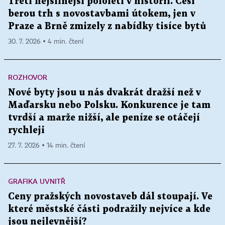
Třetí nejsilnější pololetí v historii. Češi
berou trh s novostavbami útokem, jen v
Praze a Brně zmizely z nabídky tisíce bytů
30. 7. 2026 ▪ 4 min. čtení
ROZHOVOR
Nové byty jsou u nás dvakrát dražší než v
Maďarsku nebo Polsku. Konkurence je tam
tvrdší a marže nižší, ale peníze se otáčejí
rychleji
27. 7. 2026 ▪ 14 min. čtení
GRAFIKA UVNITŘ
Ceny pražských novostaveb dál stoupají. Ve
které městské části podražily nejvíce a kde
jsou nejlevnější?