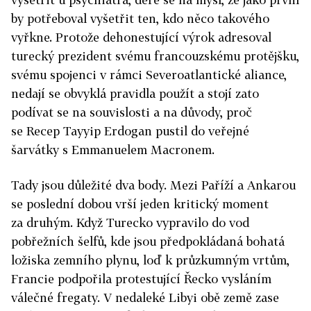
by potřeboval vyšetřit ten, kdo něco takového
vyřkne. Protože dehonestující výrok adresoval
turecký prezident svému francouzskému protějšku,
svému spojenci v rámci Severoatlantické aliance,
nedají se obvyklá pravidla použít a stojí zato
podívat se na souvislosti a na důvody, proč
se Recep Tayyip Erdogan pustil do veřejné
šarvátky s Emmanuelem Macronem.
Tady jsou důležité dva body. Mezi Paříží a Ankarou
se poslední dobou vrší jeden kritický moment
za druhým. Když Turecko vypravilo do vod
pobřežních šelfů, kde jsou předpokládaná bohatá
ložiska zemního plynu, loď k průzkumným vrtům,
Francie podpořila protestující Řecko vysláním
válečné fregaty. V nedaleké Libyi obě země zase