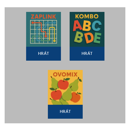
HRÁT
HRÁT
HRÁT