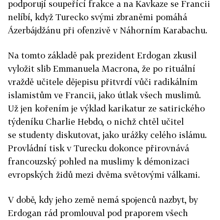
podporují soupeřící frakce a na Kavkaze se Francii
nelíbí, když Turecko svými zbraněmi pomáhá
Ázerbájdžánu při ofenzivě v Náhorním Karabachu.
Na tomto základě pak prezident Erdogan zkusil
vyložit slib Emmanuela Macrona, že po rituální
vraždě učitele dějepisu přitvrdí vůči radikálním
islamistům ve Francii, jako útlak všech muslimů.
Už jen kořením je výklad karikatur ze satirického
týdeníku Charlie Hebdo, o nichž chtěl učitel
se studenty diskutovat, jako urážky celého islámu.
Provládní tisk v Turecku dokonce přirovnává
francouzský pohled na muslimy k démonizaci
evropských židů mezi dvěma světovými válkami.
V době, kdy jeho země nemá spojenců nazbyt, by
Erdogan rád promlouval pod praporem všech