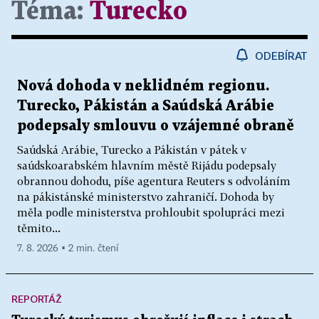
Téma:
Turecko
ODEBÍRAT
Nová dohoda v neklidném regionu.
Turecko, Pákistán a Saúdská Arábie
podepsaly smlouvu o vzájemné obraně
Saúdská Arábie, Turecko a Pákistán v pátek v
saúdskoarabském hlavním městě Rijádu podepsaly
obrannou dohodu, píše agentura Reuters s odvoláním
na pákistánské ministerstvo zahraničí. Dohoda by
měla podle ministerstva prohloubit spolupráci mezi
těmito...
7. 8. 2026 ▪ 2 min. čtení
REPORTÁŽ