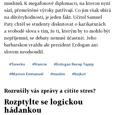
muslimů. K megafonové diplomacii, na kterou nyní
sází, přemrštěné výroky patřívají. Co jim však ubírá
na důvěryhodnosti, je jeden fakt. Učitel Samuel
Paty chtěl se studenty diskutovat o karikaturách
a svobodě slova s tím, že ti, kterým by to mohlo být
nepříjemné, se debaty nemusí účastnit. Jeho
barbarskou vraždu ale prezident Erdogan ani
slovem neodsoudil.
#Turecko
#Francie
#Erdogan Recep Tayyip
#Macron Emmanuel
#muslim
#bojkot
Rozrušily vás zprávy a cítíte stres?
Rozptylte se logickou
hádankou