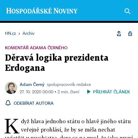
HN.cz
›
Archiv
KOMENTÁŘ ADAMA ČERNÉHO
Děravá logika prezidenta
Erdogana
Adam Černý
spolupracovník redakce
PŘEHRÁT ČLÁNEK
27. 10. 2020 00:00 ▪ 2 min. čtení
ODEBÍRAT AUTORA
K
dyž hlava jednoho státu o hlavě jiného státu
veřejně prohlásí, že by se měla nechat
vyšetřit u psychiatra, dere se na mysl, že jako první