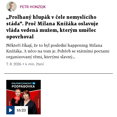
PETR HONZEJK
„Prolhaný hlupák v čele nemyslícího
stáda“. Proč Milana Knížáka oslavuje
vláda vedená mužem, kterým umělec
opovrhoval
Někteří říkají, že to byl poslední happening Milana
Knížáka. A něco na tom je. Pohřeb se státními poctami
organizovaný těmi, kterými slavný...
7. 8. 2026 ▪ 4 min. čtení
55:23