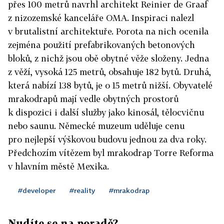
přes 100 metrů navrhl architekt Reinier de Graaf
z nizozemské kanceláře OMA. Inspiraci nalezl
v brutalistní architektuře. Porota na nich ocenila
zejména použití prefabrikovaných betonových
bloků, z nichž jsou obě obytné věže složeny. Jedna
z věží, vysoká 125 metrů, obsahuje 182 bytů. Druhá,
která nabízí 138 bytů, je o 15 metrů nižší. Obyvatelé
mrakodrapů mají vedle obytných prostorů
k dispozici i další služby jako kinosál, tělocvičnu
nebo saunu. Německé muzeum uděluje cenu
pro nejlepší výškovou budovu jednou za dva roky.
Předchozím vítězem byl mrakodrap Torre Reforma
v hlavním městě Mexika.
#developer
#reality
#mrakodrap
Nudíte se na poradě?