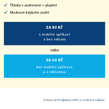
Články v audioverzi + playlist
Možnost kdykoliv zrušit
ZA 80 KČ
s mobilní aplikací
a bez reklam
nebo
ZA 40 KČ
bez mobilní aplikace
a s reklamou
|
Předplatné HN+ je zcela bez reklam.