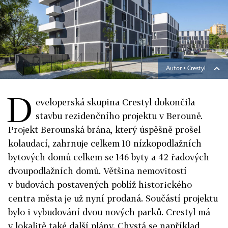
Autor ▪
Crestyl
D
eveloperská skupina Crestyl dokončila
stavbu rezidenčního projektu v Berouně.
Projekt Berounská brána, který úspěšně prošel
kolaudací, zahrnuje celkem 10 nízkopodlažních
bytových domů celkem se 146 byty a 42 řadových
dvoupodlažních domů. Většina nemovitostí
v budovách postavených poblíž historického
centra města je už nyní prodaná. Součástí projektu
bylo i vybudování dvou nových parků. Crestyl má
v lokalitě také další plány. Chystá se například