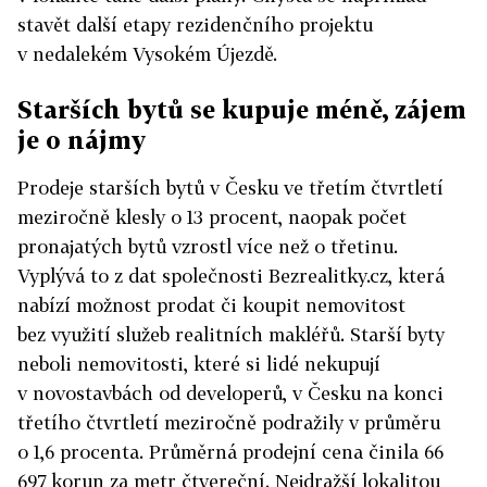
stavět další etapy rezidenčního projektu
v nedalekém Vysokém Újezdě.
Starších bytů se kupuje méně, zájem
je o nájmy
Prodeje starších bytů v Česku ve třetím čtvrtletí
meziročně klesly o 13 procent, naopak počet
pronajatých bytů vzrostl více než o třetinu.
Vyplývá to z dat společnosti Bezrealitky.cz, která
nabízí možnost prodat či koupit nemovitost
bez využití služeb realitních makléřů. Starší byty
neboli nemovitosti, které si lidé nekupují
v novostavbách od developerů, v Česku na konci
třetího čtvrtletí meziročně podražily v průměru
o 1,6 procenta. Průměrná prodejní cena činila 66
697 korun za metr čtvereční. Nejdražší lokalitou