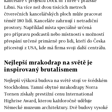
kanceláře v projektu Dock in Three v pražské
Libni. Na více než dvou tisících metrech
čtverečních kancelářských ploch může pracovat
téměř 180 lidí. Kanceláře zahrnují i netradiční
prostory. Například místa speciálně určená
pro přípravu podcastů nebo místnosti s možností
přespání určené primárně pro lidi, kteří do Česka
přicestují z USA, kde má firma svoji další centrálu.
Nejlepší mrakodrap na světě je
inspirovaný brutalismem
Nejlepší výšková budova na světě stojí ve švédském
Stockholmu. Tamní obytné mrakodrapy Norra
Tornen získaly prestižní cenu International
Highrise Award, kterou každoročně uděluje
Německé muzeum architektury. Dvě budovy vysoké