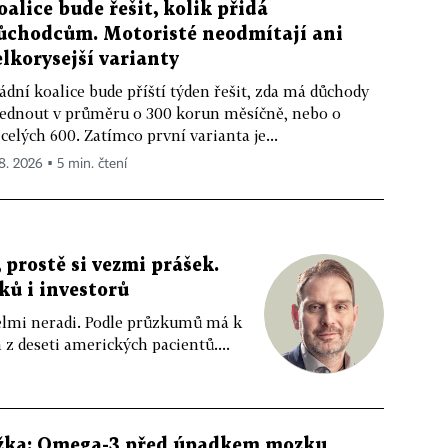
oalice bude řešit, kolik přidá
ůchodcům. Motoristé neodmítají ani
elkorysejší varianty
ádní koalice bude příští týden řešit, zda má důchody
ednout v průměru o 300 korun měsíčně, nebo o
celých 600. Zatímco první varianta je...
 8. 2026 ▪ 5 min. čtení
 prostě si vezmi prášek.
íků i investorů
 velmi neradi. Podle průzkumů má k
z deseti amerických pacientů....
žka: Omega-3 před úpadkem mozku