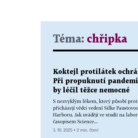
Téma:
chřipka
Koktejl protilátek ochrá
Při propuknutí pandem
by léčil těžce nemocné
S nezvyklým lékem, který působí prot
přicházejí vědci vedení Silke Paustov
Harboru. Jak uvádějí ve studii na la
časopisem Science...
3. 10. 2025 ▪ 2 min. čtení