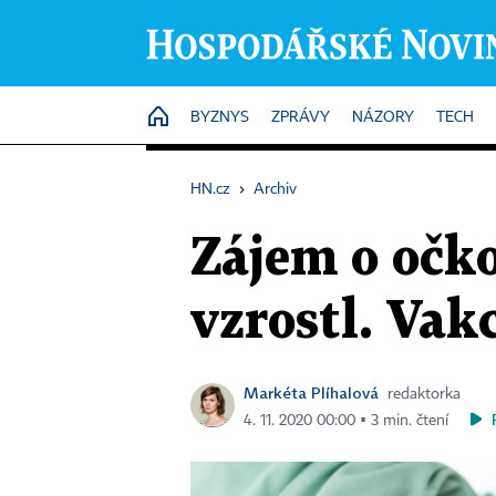
HOME
BYZNYS
ZPRÁVY
NÁZORY
TECH
HN.cz
›
Archiv
Zájem o očko
vzrostl. Vak
Markéta Plíhalová
redaktorka
4. 11. 2020 00:00 ▪ 3 min. čtení