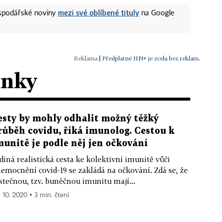
mezi své oblíbené tituly
ospodářské noviny
na Google
|
Předplatné HN+ je zcela bez reklam.
ánky
esty by mohly odhalit možný těžký
růběh covidu, říká imunolog. Cestou k
munitě je podle něj jen očkování
diná realistická cesta ke kolektivní imunitě vůči
emocnění covid-19 se zakládá na očkování. Zdá se, že
stečnou, tzv. buněčnou imunitu mají...
. 10. 2020 ▪ 3 min. čtení