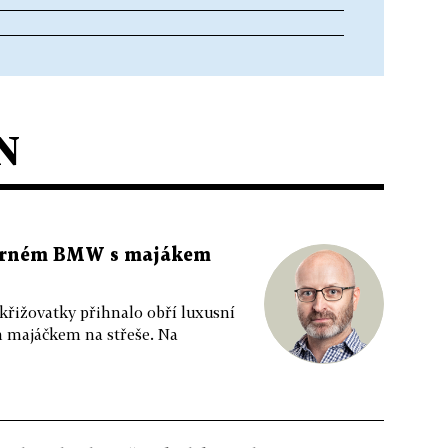
N
 černém BMW s majákem
 křižovatky přihnalo obří luxusní
m majáčkem na střeše. Na