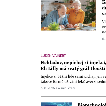
K
d
v
Vl
zv
ne
6.
LUDĚK VAINERT
Nehladov, nepíchej si injekci,
Eli Lilly má svatý grál tloušt
Injekce si běžní lidé sami píchají jen
takové formě užívání léků averzi sedm 
6. 8. 2026 ▪ 4 min. čtení
Biotechnolo