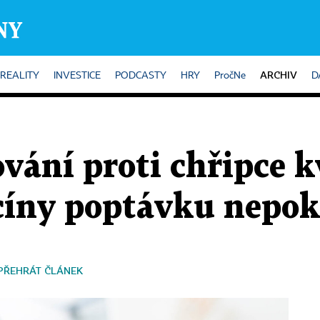
ARCHIV
REALITY
INVESTICE
PODCASTY
HRY
PročNe
D
vání proti chřipce k
cíny poptávku nepok
PŘEHRÁT ČLÁNEK