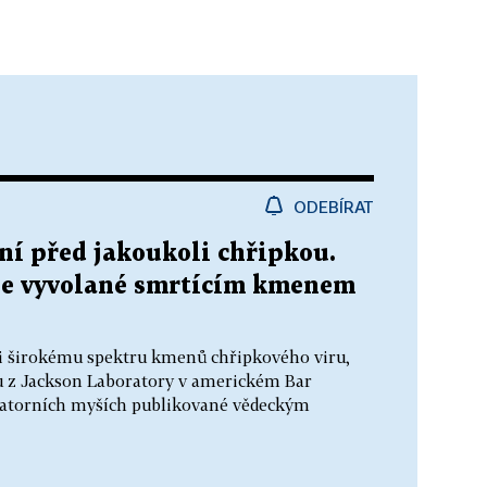
ODEBÍRAT
ní před jakoukoli chřipkou.
ie vyvolané smrtícím kmenem
i širokému spektru kmenů chřipkového viru,
ou z Jackson Laboratory v americkém Bar
boratorních myších publikované vědeckým