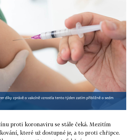
zer díky zprávě o vakcíně vzrostla tento týden zatím přibližně o sedm
ínu proti koronaviru se stále čeká. Mezitím
kování, které už dostupné je, a to proti chřipce.