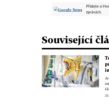
Přidejte si H
zprávách.
Související čl
T
p
i
Je
on
čá
28