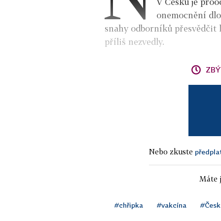
V Česku je proo
onemocnění dlou
snahy odborníků přesvědčit 
příliš nezvedly.
ZBÝ
Nebo zkuste
předpla
Máte j
#chřipka
#vakcína
#Česk