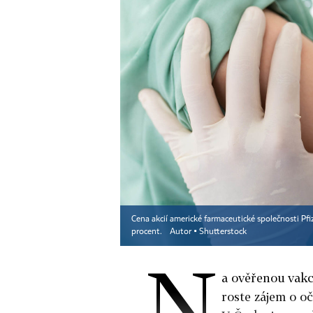
Cena akcií americké farmaceutické společnosti Pfi
procent.
Autor ▪
Shutterstock
N
a ověřenou vakc
roste zájem o oč