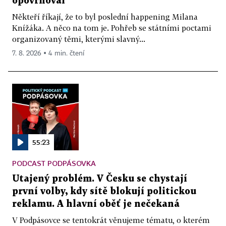
opovrhoval
Někteří říkají, že to byl poslední happening Milana
Knížáka. A něco na tom je. Pohřeb se státními poctami
organizovaný těmi, kterými slavný...
7. 8. 2026 ▪ 4 min. čtení
55:23
PODCAST PODPÁSOVKA
Utajený problém. V Česku se chystají
první volby, kdy sítě blokují politickou
reklamu. A hlavní oběť je nečekaná
V Podpásovce se tentokrát věnujeme tématu, o kterém