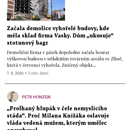
Začala demolice vyhořelé budovy, kde
měla sklad firma Vasky. Dům „ukusuje“
stotunový bagr
Demoliční firma v pátek dopoledne začala bourat
výškovou budovu v někdejším továrním areálu ve Zlíně,
která v červenci vyhořela. Zničený objekt...
7. 8. 2026 ▪ 3 min. čtení
PETR HONZEJK
„Prolhaný hlupák v čele nemyslícího
stáda“. Proč Milana Knížáka oslavuje
vláda vedená mužem, kterým umělec