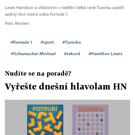
Lewis Hamilton si vítězstvím v nedělní Velké ceně Turecka zajistil
sedmý titul mistra světa formule 1.
Foto: Reuters
#Formule 1
#sport
#Turecko
#Schumacher Michael
#rekord
#Hamilton Lewis
Nudíte se na poradě?
Vyřešte dnešní hlavolam HN