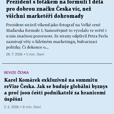
Prezident s foťákem na formuli 1 dělá
pro dobrou značku Česka víc, než
všichni marketéři dohromady
Prezident strávil víkend jako fotograf na Velké ceně
Maďarska formule 1. Samozřejmě to vyvolalo ve světě i
u nás značnou pozornost. Ze strany odpůrců Petra Pavla
zaznívají věty o falešném marketingu, bulvarizaci
politiky. Či dokonce o...
28. 7. 2026 ▪ 5 min. čtení
REVIZE ČESKA
Karel Komárek exkluzivně na summitu
reVize Česka. Jak se buduje globální byznys
a proč jsou čeští podnikatelé za hranicemi
úspěšní
2. 6. 2026 ▪ 8 min. čtení