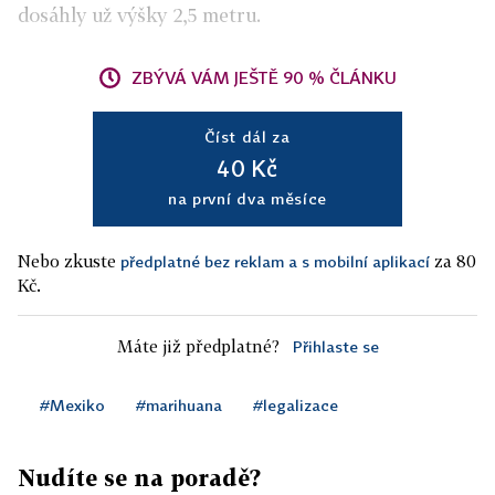
dosáhly už výšky 2,5 metru.
ZBÝVÁ VÁM JEŠTĚ 90 % ČLÁNKU
Číst dál za
40 Kč
na první dva měsíce
Nebo zkuste
za 80
předplatné bez reklam a s mobilní aplikací
Kč.
Máte již předplatné?
Přihlaste se
#Mexiko
#marihuana
#legalizace
Nudíte se na poradě?