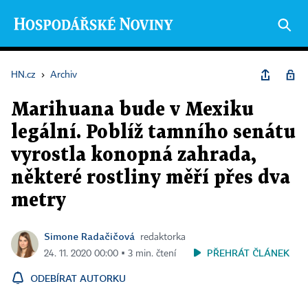
HN.cz
›
Archiv
Marihuana bude v Mexiku
legální. Poblíž tamního senátu
vyrostla konopná zahrada,
některé rostliny měří přes dva
metry
Simone Radačičová
redaktorka
PŘEHRÁT ČLÁNEK
24. 11. 2020 00:00 ▪ 3 min. čtení
ODEBÍRAT AUTORKU