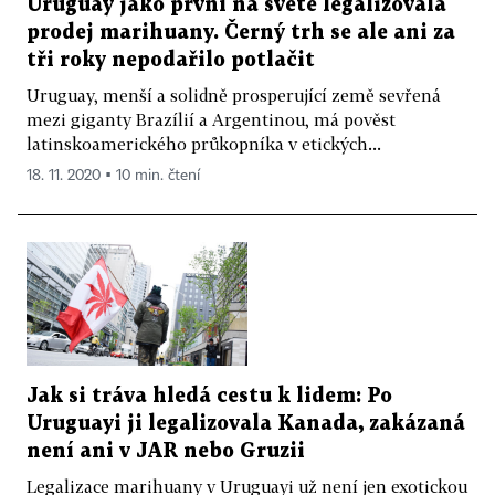
Uruguay jako první na světě legalizovala
prodej marihuany. Černý trh se ale ani za
tři roky nepodařilo potlačit
Uruguay, menší a solidně prosperující země sevřená
mezi giganty Brazílií a Argentinou, má pověst
latinskoamerického průkopníka v etických...
18. 11. 2020 ▪ 10 min. čtení
Jak si tráva hledá cestu k lidem: Po
Uruguayi ji legalizovala Kanada, zakázaná
není ani v JAR nebo Gruzii
Legalizace marihuany v Uruguayi už není jen exotickou