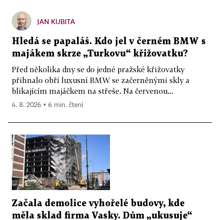
JAN KUBITA
Hledá se papaláš. Kdo jel v černém BMW s
majákem skrze „Turkovu“ křižovatku?
Před několika dny se do jedné pražské křižovatky
přihnalo obří luxusní BMW se začerněnými skly a
blikajícím majáčkem na střeše. Na červenou...
4. 8. 2026 ▪ 6 min. čtení
Začala demolice vyhořelé budovy, kde
měla sklad firma Vasky. Dům „ukusuje“