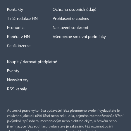
Kontakty
Ochrana osobních údajů
Tiráž redakce HN
Prohlášení o cookies
Economia
Nastavení soukromí
Kariéra v HN
Všeobecné smluvní podmínky
Ceník inzerce
Koupit / darovat předplatné
Eventy
×
Newslettery
RSS kanály
Autorská práva vykonává vydavatel. Bez písemného svolení vydavatele je
zakázáno jakékoli užití částí nebo celku díla, zejména rozmnožování a šíření
jakýmkoli způsobem, mechanickým nebo elektronickým, v českém nebo
jiném jazyce. Bez souhlasu vydavatele je zakázáno též rozmnožování