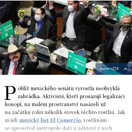
Autor ▪
ČTK
P
oblíž mexického senátu vyrostla neobvyklá
zahrádka. Aktivisté, kteří prosazují legalizaci
konopí, na malém prostranství nasázeli už
na začátku roku několik stovek těchto rostlin. Jak
uvádí
mexický list El Comercio
, rostlinám
se uprostřed metropole daří a některé z nich