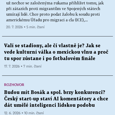
už nechce se založenýma rukama přihlížet tomu, jak
při zátazích proti migrantům ve Spojených státech
umírají lidé. Chce proto podat žalobu k soudu proti
americkému Úřadu pro migraci a cla (ICE),...
20. 7. 2026 ▪ 5 min. čtení
Valí se stadiony, ale čí vlastně je? Jak se
vede kulturní válka o mexickou vlnu a proč
tu spor zůstane i po fotbalovém finále
17. 7. 2026 ▪ 7 min. čtení
ROZHOVOR
Budou mít Bosák a spol. brzy konkurenci?
Český start-up staví AI komentátory a chce
dát umělé inteligenci lidskou podobu
12. 6. 2026 ▪ 10 min. čtení