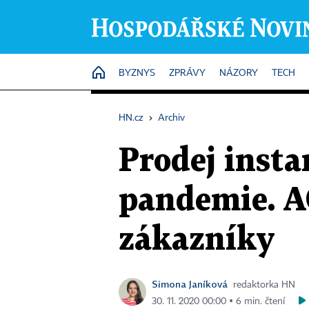
HOME
BYZNYS
ZPRÁVY
NÁZORY
TECH
HN.cz
›
Archiv
Prodej insta
pandemie. A
zákazníky
Simona Janíková
redaktorka HN
30. 11. 2020 00:00 ▪ 6 min. čtení