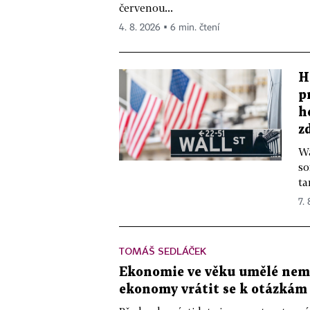
červenou...
4. 8. 2026 ▪ 6 min. čtení
H
p
h
z
Wa
so
ta
7.
TOMÁŠ SEDLÁČEK
Ekonomie ve věku umělé nemys
ekonomy vrátit se k otázkám