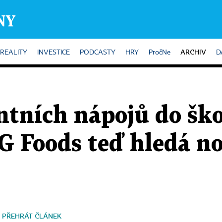
ARCHIV
REALITY
INVESTICE
PODCASTY
HRY
PročNe
D
ntních nápojů do šk
G Foods teď hledá n
PŘEHRÁT ČLÁNEK