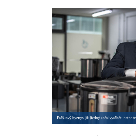
Práškový byznys. Jiří Jízdný začal vyrábět instant