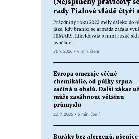
(Ne)splněný pravicový s
rady Fialově vládě čtyři 
Prázdniny roku 2022 měly daleko do o
fáze, kdy bránící se armáda začala vy
HIMARS. Likvidovala s nimi ruské skla
úspěšné...
31. 7. 2026 ▪ 4 min. čtení
Evropa omezuje věčné
chemikálie, od půlky srpna
začíná u obalů. Další zákaz u
může zasáhnout většinu
průmyslu
22. 7. 2026 ▪ 6 min. čtení
Buráky bez alergenů, pšenice