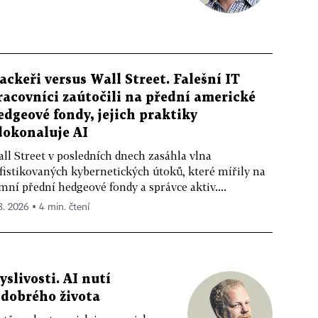
ackeři versus Wall Street. Falešní IT
racovníci zaútočili na přední americké
edgeové fondy, jejich praktiky
dokonaluje AI
ll Street v posledních dnech zasáhla vlna
fistikovaných kybernetických útoků, které mířily na
mní přední hedgeové fondy a správce aktiv....
 8. 2026 ▪ 4 min. čtení
livosti. AI nutí
 dobrého života