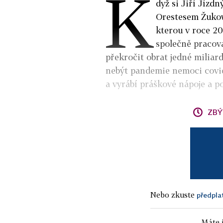
K
dyž si Jiří Jíz
Orestesem Žukow
kterou v roce 20
společně pracovat
překročit obrat jedné miliard
nebýt pandemie nemoci covidu
a vyrábí práškové nápoje a p
ZBÝ
Nebo zkuste
předpla
Máte j