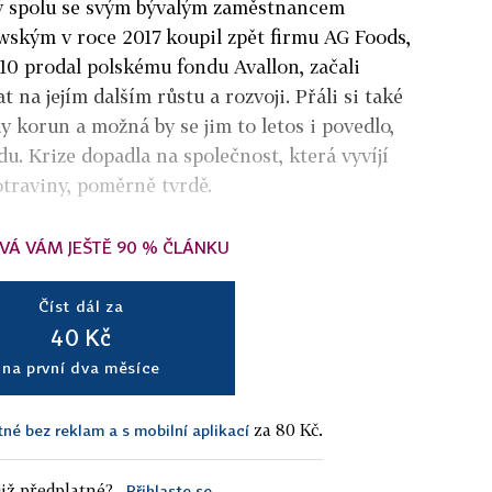
dný spolu se svým bývalým zaměstnancem
ským v roce 2017 koupil zpět firmu AG Foods,
10 prodal polskému fondu Avallon, začali
 na jejím dalším růstu a rozvoji. Přáli si také
y korun a možná by se jim to letos i povedlo,
. Krize dopadla na společnost, která vyvíjí
otraviny, poměrně tvrdě.
VÁ VÁM JEŠTĚ 90 % ČLÁNKU
Číst dál za
40 Kč
na první dva měsíce
za 80 Kč.
tné bez reklam a s mobilní aplikací
iž předplatné?
Přihlaste se