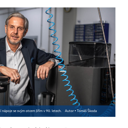
ní nápoje se svým otcem Jiřím v 90. letech.
Autor ▪
Tomáš Škoda