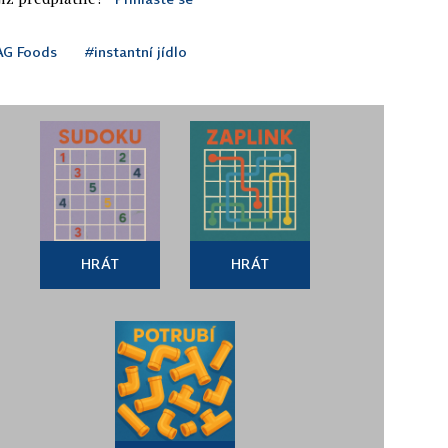
AG Foods
#instantní jídlo
HRÁT
HRÁT