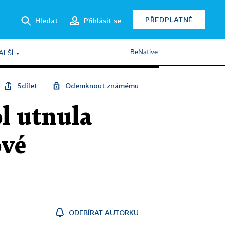
PŘEDPLATNÉ
Hledat
Přihlásit se
BeNative
ALŠÍ
Sdílet
Odemknout známému
ol utnula
ové
ODEBÍRAT AUTORKU