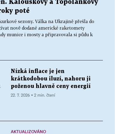
en. Kalouskovy a Topolánkovy
roky poté
kurkové sezony. Válka na Ukrajině přešla do
užívat nově dodané americké raketomety
dy munice i mosty a připravovala si půdu k
Nízká inflace je jen
krátkodobou iluzí, nahoru ji
ž
poženou hlavně ceny energií
22. 7. 2026 ▪ 2 min. čtení
AKTUALIZOVÁNO