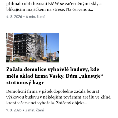
přihnalo obří luxusní BMW se začerněnými skly a
blikajícím majáčkem na střeše. Na červenou...
4. 8. 2026 ▪ 6 min. čtení
Začala demolice vyhořelé budovy, kde
měla sklad firma Vasky. Dům „ukusuje“
stotunový bagr
Demoliční firma v pátek dopoledne začala bourat
výškovou budovu v někdejším továrním areálu ve Zlíně,
která v červenci vyhořela. Zničený objekt...
7. 8. 2026 ▪ 3 min. čtení