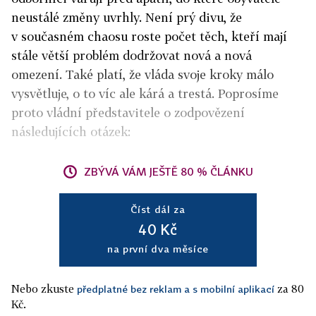
neustálé změny uvrhly. Není prý divu, že
v současném chaosu roste počet těch, kteří mají
stále větší problém dodržovat nová a nová
omezení. Také platí, že vláda svoje kroky málo
vysvětluje, o to víc ale kárá a trestá. Poprosíme
proto vládní představitele o zodpovězení
následujících otázek:
ZBÝVÁ VÁM JEŠTĚ 80 % ČLÁNKU
Číst dál za
40 Kč
na první dva měsíce
Nebo zkuste
za 80
předplatné bez reklam a s mobilní aplikací
Kč.