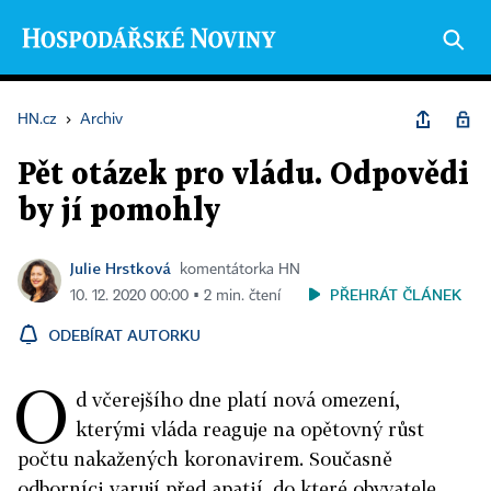
HN.cz
›
Archiv
Pět otázek pro vládu. Odpovědi
by jí pomohly
Julie Hrstková
komentátorka HN
PŘEHRÁT ČLÁNEK
10. 12. 2020 00:00 ▪ 2 min. čtení
ODEBÍRAT AUTORKU
O
d včerejšího dne platí nová omezení,
kterými vláda reaguje na opětovný růst
počtu nakažených koronavirem. Současně
odborníci varují před apatií, do které obyvatele