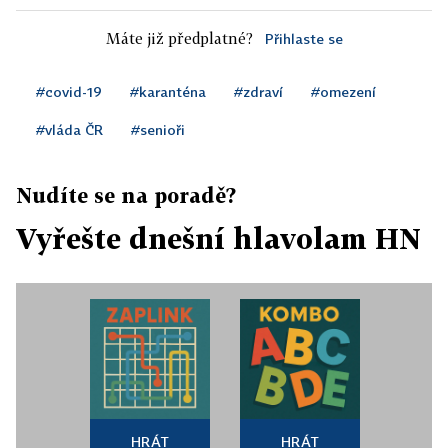
Máte již předplatné?
Přihlaste se
#covid-19
#karanténa
#zdraví
#omezení
#vláda ČR
#senioři
Nudíte se na poradě?
Vyřešte dnešní hlavolam HN
HRÁT
HRÁT