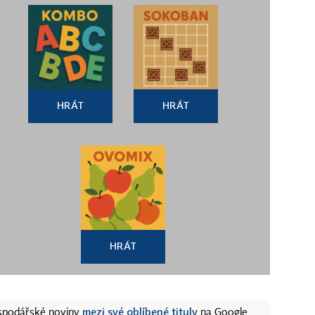
HRÁT
HRÁT
HRÁT
mezi své oblíbené tituly
ospodářské noviny
na Google