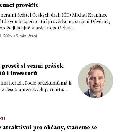
ituaci prověřit
nerální ředitel Českých drah (ČD) Michal Krapinec
átil svou bezpečnostní prověrku na stupeň Důvěrné,
otože ji údajně k práci nepotřebuje....
 8. 2026 ▪ 2 min. čtení
 prostě si vezmi prášek.
tů i investorů
 velmi neradi. Podle průzkumů má k
z deseti amerických pacientů....
KU
atraktivní pro občany, staneme se