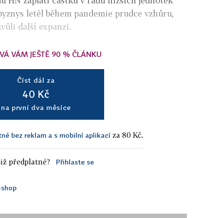
ů HN zaplatí částku v řádu nižších jednotek
 byznys letěl během pandemie prudce vzhůru,
vůli další expanzi.
VÁ VÁM JEŠTĚ 90 % ČLÁNKU
Číst dál za
40 Kč
na první dva měsíce
za 80 Kč.
tné bez reklam a s mobilní aplikací
iž předplatné?
Přihlaste se
-shop