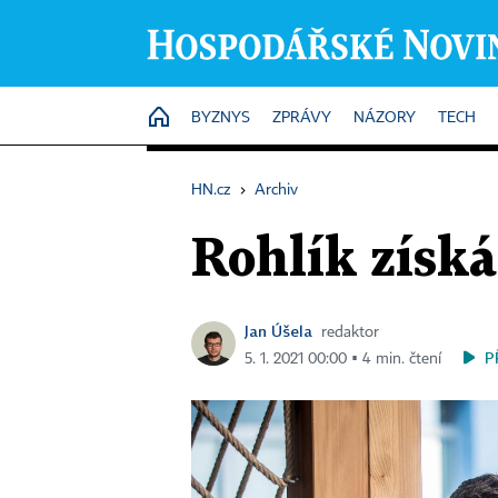
HOME
BYZNYS
ZPRÁVY
NÁZORY
TECH
HN.cz
›
Archiv
Rohlík získá
Jan Úšela
redaktor
P
5. 1. 2021 00:00 ▪ 4 min. čtení