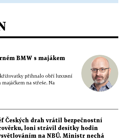
N
 černém BMW s majákem
 křižovatky přihnalo obří luxusní
m majáčkem na střeše. Na
éf Českých drah vrátil bezpečnostní
rověrku, loni strávil desítky hodin
ysvětlováním na NBÚ. Ministr nechá