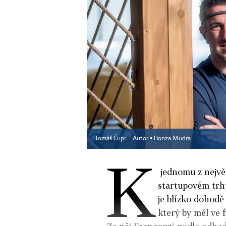
Tomáš Čupr.
Autor ▪
Honza Mudra
K
jednomu z nejvě
startupovém trh
je blízko dohod
který by měl ve 