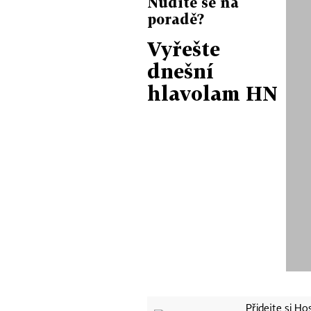
Nudíte se na
poradě?
Vyřešte
dnešní
hlavolam HN
Přidejte si H