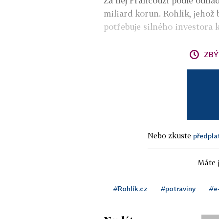
Za něj Francouzi podle odhad
miliard korun. Rohlík, jehož
potřebuje silného investora k
ZBÝ
Nebo zkuste
předpla
Máte j
#Rohlík.cz
#potraviny
#e