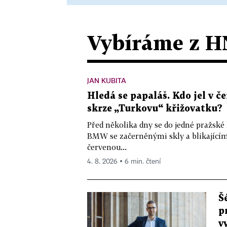
Vybíráme z H
JAN KUBITA
Hledá se papaláš. Kdo jel v
skrze „Turkovu“ křižovatku?
Před několika dny se do jedné pražské
BMW se začerněnými skly a blikající
červenou...
4. 8. 2026 ▪ 6 min. čtení
Š
p
v