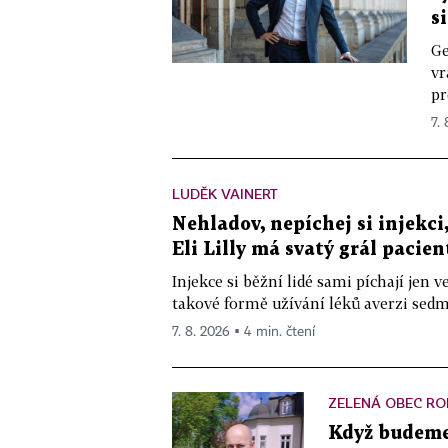
s
Ge
vr
pr
7.
LUDĚK VAINERT
Nehladov, nepíchej si injekci,
Eli Lilly má svatý grál pacien
Injekce si běžní lidé sami píchají jen
takové formě užívání léků averzi sedm 
7. 8. 2026 ▪ 4 min. čtení
ZELENÁ OBEC RO
Když budeme 