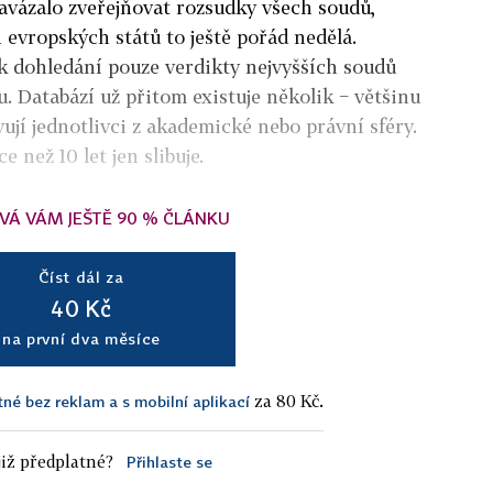
avázalo zveřejňovat rozsudky všech soudů,
h evropských států to ještě pořád nedělá.
 k dohledání pouze verdikty nejvyšších soudů
. Databází už přitom existuje několik − většinu
vují jednotlivci z akademické nebo právní sféry.
e než 10 let jen slibuje.
VÁ VÁM JEŠTĚ 90 % ČLÁNKU
Číst dál za
40 Kč
na první dva měsíce
za 80 Kč.
tné bez reklam a s mobilní aplikací
iž předplatné?
Přihlaste se