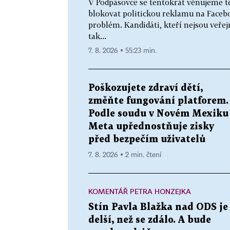
V Podpásovce se tentokrát věnujeme t
blokovat politickou reklamu na Faceb
problém. Kandidáti, kteří nejsou veř
tak...
7. 8. 2026 ▪ 55:23 min.
Poškozujete zdraví dětí,
změňte fungování platforem.
Podle soudu v Novém Mexiku
Meta upřednostňuje zisky
před bezpečím uživatelů
7. 8. 2026 ▪ 2 min. čtení
KOMENTÁŘ PETRA HONZEJKA
Stín Pavla Blažka nad ODS je
delší, než se zdálo. A bude