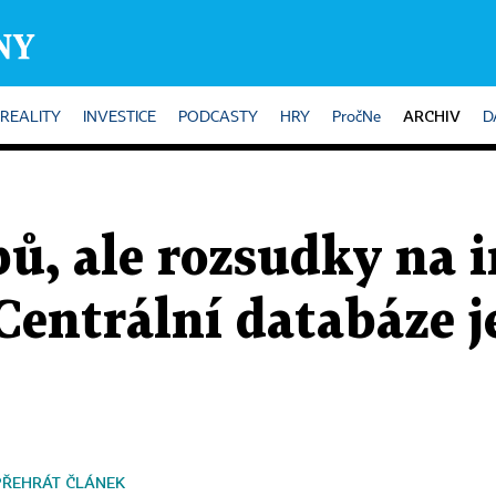
ARCHIV
REALITY
INVESTICE
PODCASTY
HRY
PročNe
D
ibů, ale rozsudky na 
 Centrální databáze j
PŘEHRÁT ČLÁNEK