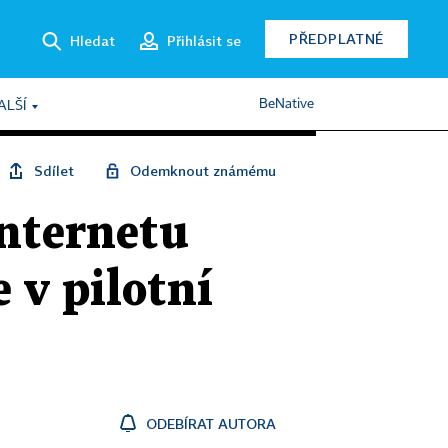
PŘEDPLATNÉ
Hledat
Přihlásit se
BeNative
ALŠÍ
Sdílet
Odemknout známému
internetu
e v pilotní
ODEBÍRAT AUTORA