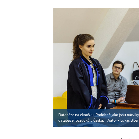
Databáze na zkoušku: Podobně jako jsou nácviky so
databáze rozsudků v Česku.
Autor ▪
Lukáš Bíba