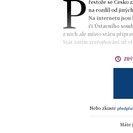
P
řestože se Česko z
na rozdíl od jinýc
Na internetu jsou
či Ústavního soudu
z nich ale místo státu připra
Stát zatím zveřejňování už víc
ZBÝ
Nebo zkuste
předpla
Máte j