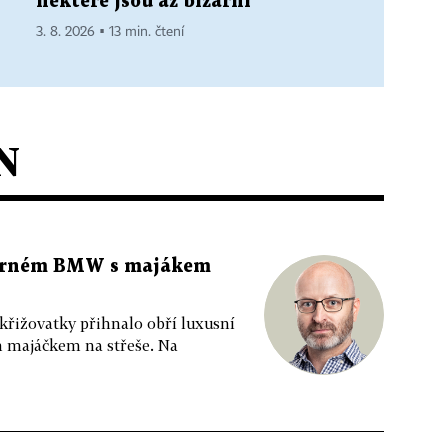
některé jsou až bizarní
3. 8. 2026 ▪ 13 min. čtení
N
 černém BMW s majákem
 křižovatky přihnalo obří luxusní
m majáčkem na střeše. Na