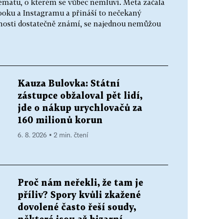
ématu, o kterém se vůbec nemluví. Meta začala
ooku a Instagramu a přináší to nečekaný
ejnosti dostatečně známí, se najednou nemůžou
Kauza Bulovka: Státní
zástupce obžaloval pět lidí,
jde o nákup urychlovačů za
160 milionů korun
6. 8. 2026 ▪ 2 min. čtení
Proč nám neřekli, že tam je
příliv? Spory kvůli zkažené
dovolené často řeší soudy,