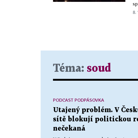
sp
8. 
Téma:
soud
PODCAST PODPÁSOVKA
Utajený problém. V Česku
sítě blokují politickou 
nečekaná