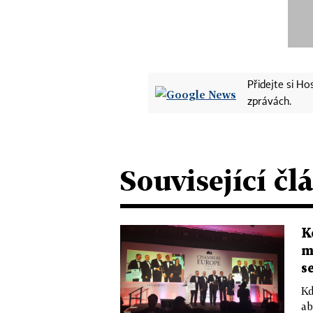
Přidejte si H
zprávách.
Související čl
K
m
s
Kd
ab