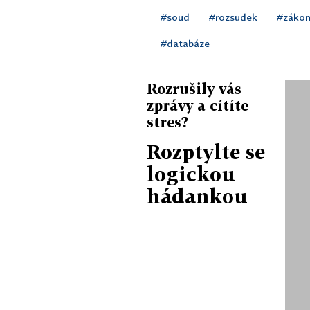
#soud
#rozsudek
#záko
#databáze
Rozrušily vás
zprávy a cítíte
stres?
Rozptylte se
logickou
hádankou