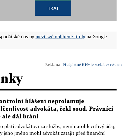
HRÁT
mezi své oblíbené tituly
ospodářské noviny
na Google
|
Předplatné HN+ je zcela bez reklam.
ánky
ontrolní hlášení neprolamuje
lčenlivost advokáta, řekl soud. Právníci
e ale dál brání
o platí advokátovi za služby, není natolik citlivý údaj,
y jeho jméno mohl advokát zatajit před finanční