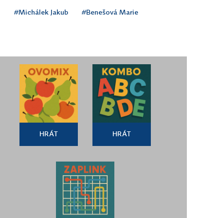
n
#Michálek Jakub
#Benešová Marie
HRÁT
HRÁT