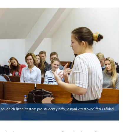
udních řízení testem pro studenty práv, je nyní v testovací fázi i základ