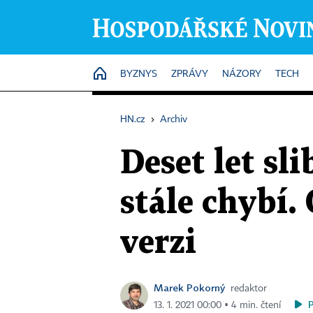
HOME
BYZNYS
ZPRÁVY
NÁZORY
TECH
HN.cz
›
Archiv
Deset let sl
stále chybí.
verzi
Marek Pokorný
redaktor
13. 1. 2021 00:00 ▪ 4 min. čtení