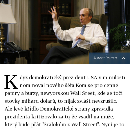
Autor ▪
Reuters
K
dyž demokratický prezident USA v minulosti
nominoval nového šéfa Komise pro cenné
papíry a burzy, newyorskou Wall Sreet, kde se točí
stovky miliard dolarů, to nijak zvlášť nevzrušilo.
Ale levé křídlo Demokratické strany zpravidla
prezidenta kritizovalo za to, že vsadil na muže,
který bude přát "žralokům z Wall Street". Nyní je to