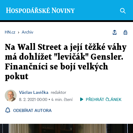
HN.cz
›
Archiv
Na Wall Street a její těžké váhy
má dohlížet "levičák" Gensler.
Finančníci se bojí velkých
pokut
Václav Lavička
redaktor
PŘEHRÁT ČLÁNEK
8. 2. 2021 00:00 ▪ 4 min. čtení
ODEBÍRAT AUTORA