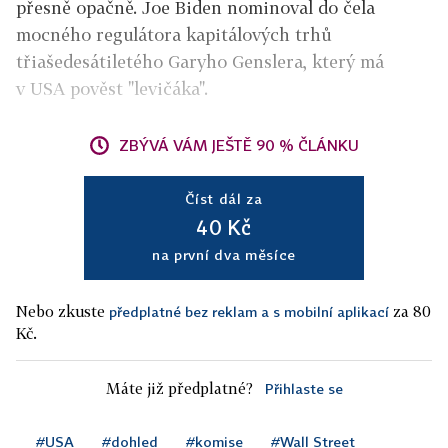
přesně opačně. Joe Biden nominoval do čela
mocného regulátora kapitálových trhů
třiašedesátiletého Garyho Genslera, který má
v USA pověst "levičáka".
ZBÝVÁ VÁM JEŠTĚ 90 % ČLÁNKU
Číst dál za
40 Kč
na první dva měsíce
Nebo zkuste
za 80
předplatné bez reklam a s mobilní aplikací
Kč.
Máte již předplatné?
Přihlaste se
#USA
#dohled
#komise
#Wall Street