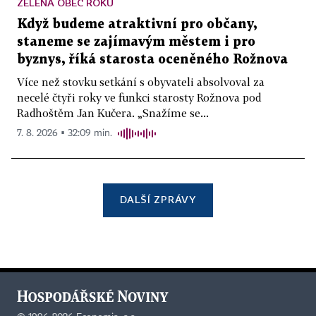
ZELENÁ OBEC ROKU
Když budeme atraktivní pro občany,
staneme se zajímavým městem i pro
byznys, říká starosta oceněného Rožnova
Více než stovku setkání s obyvateli absolvoval za
necelé čtyři roky ve funkci starosty Rožnova pod
Radhoštěm Jan Kučera. „Snažíme se...
7. 8. 2026 ▪ 32:09 min.
DALŠÍ ZPRÁVY