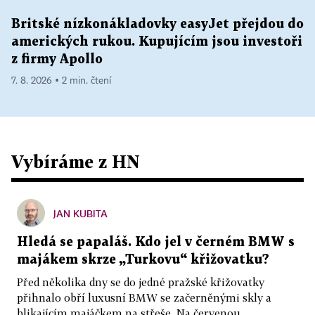
Britské nízkonákladovky easyJet přejdou do
amerických rukou. Kupujícím jsou investoři
z firmy Apollo
7. 8. 2026 ▪ 2 min. čtení
Vybíráme z HN
JAN KUBITA
Hledá se papaláš. Kdo jel v černém BMW s
majákem skrze „Turkovu“ křižovatku?
Před několika dny se do jedné pražské křižovatky
přihnalo obří luxusní BMW se začerněnými skly a
blikajícím majáčkem na střeše. Na červenou...