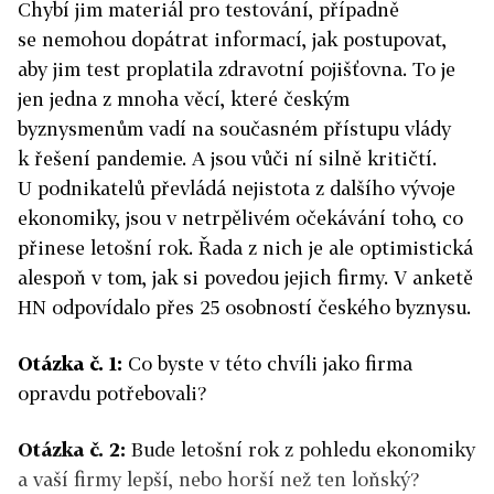
Chybí jim materiál pro testování, případně
se nemohou dopátrat informací, jak postupovat,
aby jim test proplatila zdravotní pojišťovna. To je
jen jedna z mnoha věcí, které českým
byznysmenům vadí na současném přístupu vlády
k řešení pandemie. A jsou vůči ní silně kritičtí.
U podnikatelů převládá nejistota z dalšího vývoje
ekonomiky, jsou v netrpělivém očekávání toho, co
přinese letošní rok. Řada z nich je ale optimistická
alespoň v tom, jak si povedou jejich firmy. V anketě
HN odpovídalo přes 25 osobností českého byznysu.
Otázka č. 1:
Co byste v této chvíli jako firma
opravdu potřebovali?
Otázka č. 2:
Bude letošní rok z pohledu ekonomiky
a vaší firmy lepší, nebo horší než ten loňský?