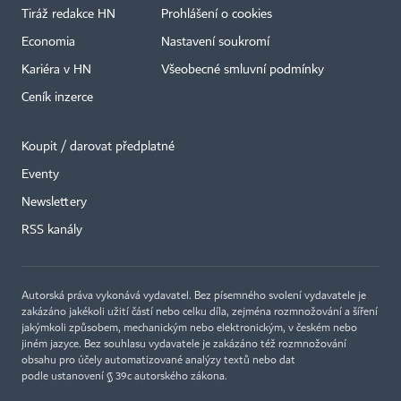
Tiráž redakce HN
Prohlášení o cookies
Economia
Nastavení soukromí
Kariéra v HN
Všeobecné smluvní podmínky
Ceník inzerce
Koupit / darovat předplatné
Eventy
Newslettery
RSS kanály
Autorská práva vykonává vydavatel. Bez písemného svolení vydavatele je
zakázáno jakékoli užití částí nebo celku díla, zejména rozmnožování a šíření
jakýmkoli způsobem, mechanickým nebo elektronickým, v českém nebo
jiném jazyce. Bez souhlasu vydavatele je zakázáno též rozmnožování
obsahu pro účely automatizované analýzy textů nebo dat
podle ustanovení § 39c autorského zákona.