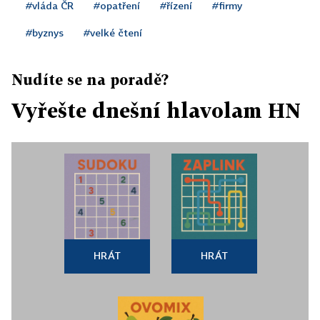
#vláda ČR
#opatření
#řízení
#firmy
#byznys
#velké čtení
Nudíte se na poradě?
Vyřešte dnešní hlavolam HN
HRÁT
HRÁT