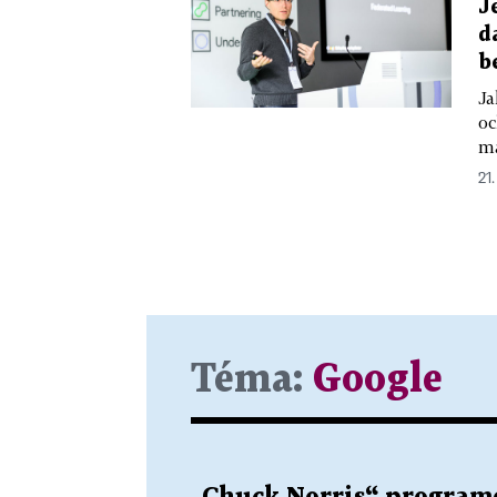
J
d
b
Ja
oc
ma
21.
Téma:
Google