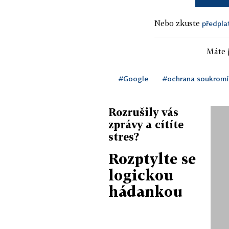
Nebo zkuste
předpla
Máte j
#Google
#ochrana soukromí
Rozrušily vás
zprávy a cítíte
stres?
Rozptylte se
logickou
hádankou