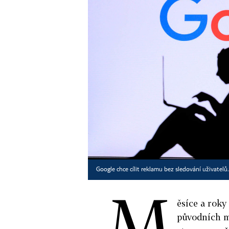
Google chce cílit reklamu bez sledování uživatelů
M
ěsíce a roky
původních m