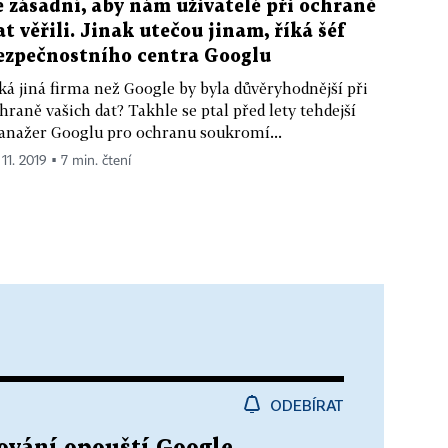
e zásadní, aby nám uživatelé při ochraně
at věřili. Jinak utečou jinam, říká šéf
ezpečnostního centra Googlu
ká jiná firma než Google by byla důvěryhodnější při
hraně vašich dat? Takhle se ptal před lety tehdejší
nažer Googlu pro ochranu soukromí...
 11. 2019 ▪ 7 min. čtení
ODEBÍRAT