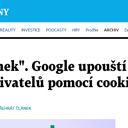
ARCHIV
REALITY
INVESTICE
PODCASTY
HRY
PročNe
D
nek". Google upouští
ivatelů pomocí cook
ŘEHRÁT ČLÁNEK