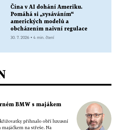
Čína v AI dohání Ameriku.
Pomáhá si „vysáváním“
amerických modelů a
obcházením naivní regulace
30. 7. 2026 ▪ 4 min. čtení
N
 černém BMW s majákem
 křižovatky přihnalo obří luxusní
m majáčkem na střeše. Na