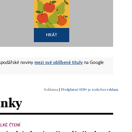
HRÁT
mezi své oblíbené tituly
ospodářské noviny
na Google
|
Předplatné HN+ je zcela bez reklam.
ánky
LKÉ ČTENÍ