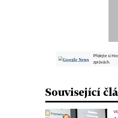
Přidejte si H
zprávách.
Související čl
VE