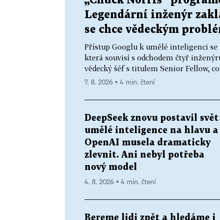
„Chuck Norris“ programo
Legendární inženýr zaklá
se chce vědeckým prob
Přístup Googlu k umělé inteligenci se
která souvisí s odchodem čtyř inženýrů.
vědecký šéf s titulem Senior Fellow, co
7. 8. 2026 ▪ 4 min. čtení
DeepSeek znovu postavil svět
umělé inteligence na hlavu a
OpenAI musela dramaticky
zlevnit. Ani nebyl potřeba
nový model
4. 8. 2026 ▪ 4 min. čtení
Bereme lidi zpět a hledáme i