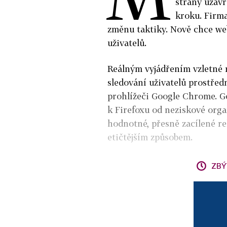
strany
uzavř
kroku. Firm
změnu taktiky. Nově chce web
uživatelů.
Reálným vyjádřením vzletné 
sledování uživatelů prostře
prohlížeči Google Chrome. G
k Firefoxu od neziskové orga
hodnotné, přesně zacílené re
etičtějším způsobem.
ZBÝ