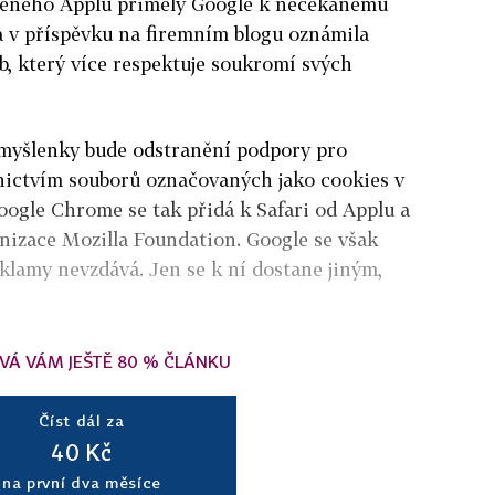
eného Applu
přiměly Google k nečekanému
a v příspěvku na firemním blogu oznámila
, který více respektuje soukromí svých
myšlenky bude odstranění podpory pro
dnictvím souborů označovaných jako cookies v
oogle Chrome se tak přidá k Safari od Applu a
nizace Mozilla Foundation. Google se však
klamy nevzdává. Jen se k ní dostane jiným,
VÁ VÁM JEŠTĚ 80 % ČLÁNKU
Číst dál za
40 Kč
na první dva měsíce