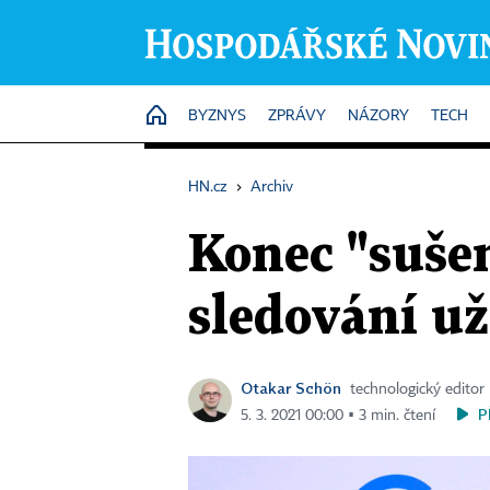
HOME
BYZNYS
ZPRÁVY
NÁZORY
TECH
HN.cz
›
Archiv
Konec "suše
sledování už
Otakar Schön
technologický editor
P
5. 3. 2021 00:00 ▪ 3 min. čtení