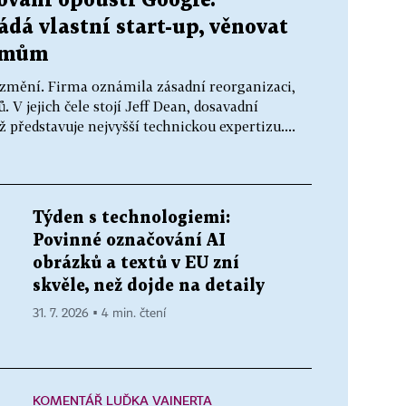
vání opouští Google.
dá vlastní start-up, věnovat
lémům
 změní. Firma oznámila zásadní reorganizaci,
 V jejich čele stojí Jeff Dean, dosavadní
ž představuje nejvyšší technickou expertizu....
Týden s technologiemi:
Povinné označování AI
obrázků a textů v EU zní
skvěle, než dojde na detaily
31. 7. 2026 ▪ 4 min. čtení
KOMENTÁŘ LUĎKA VAINERTA