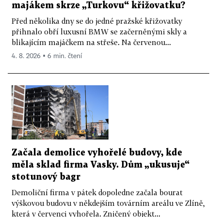
majákem skrze „Turkovu“ křižovatku?
Před několika dny se do jedné pražské křižovatky
přihnalo obří luxusní BMW se začerněnými skly a
blikajícím majáčkem na střeše. Na červenou...
4. 8. 2026 ▪ 6 min. čtení
Začala demolice vyhořelé budovy, kde
měla sklad firma Vasky. Dům „ukusuje“
stotunový bagr
Demoliční firma v pátek dopoledne začala bourat
výškovou budovu v někdejším továrním areálu ve Zlíně,
která v červenci vyhořela. Zničený objekt...