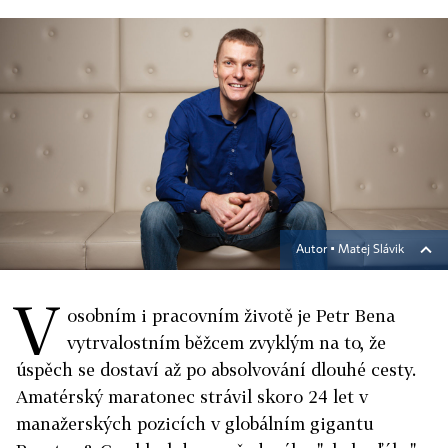
Autor ▪
Matej Slávik
V
osobním i pracovním životě je Petr Bena
vytrvalostním běžcem zvyklým na to, že
úspěch se dostaví až po absolvování dlouhé cesty.
Amatérský maratonec strávil skoro 24 let v
manažerských pozicích v globálním gigantu