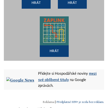
HRÁT
HRÁT
HRÁT
mezi
Přidejte si Hospodářské noviny
své oblíbené tituly
na Google
zprávách.
|
Předplatné HN+ je zcela bez reklam.