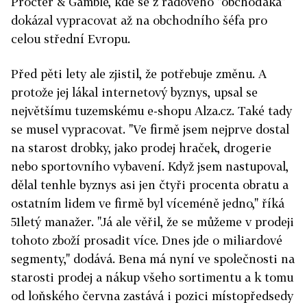
Procter & Gamble, kde se z řadového "obchoďáka"
dokázal vypracovat až na obchodního šéfa pro
celou střední Evropu.
Před pěti lety ale zjistil, že potřebuje změnu. A
protože jej lákal internetový byznys, upsal se
největšímu tuzemskému e-shopu Alza.cz. Také tady
se musel vypracovat. "Ve firmě jsem nejprve dostal
na starost drobky, jako prodej hraček, drogerie
nebo sportovního vybavení. Když jsem nastupoval,
dělal tenhle byznys asi jen čtyři procenta obratu a
ostatním lidem ve firmě byl víceméně jedno," říká
51letý manažer. "Já ale věřil, že se můžeme v prodeji
tohoto zboží prosadit více. Dnes jde o miliardové
segmenty," dodává. Bena má nyní ve společnosti na
starosti prodej a nákup všeho sortimentu a k tomu
od loňského června zastává i pozici místopředsedy