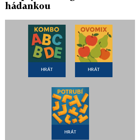
hádankou
HRÁT
HRÁT
HRÁT