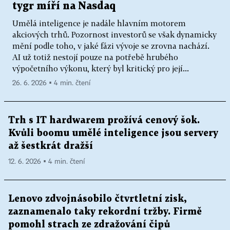
tygr míří na Nasdaq
Umělá inteligence je nadále hlavním motorem
akciových trhů. Pozornost investorů se však dynamicky
mění podle toho, v jaké fázi vývoje se zrovna nachází.
AI už totiž nestojí pouze na potřebě hrubého
výpočetního výkonu, který byl kritický pro její...
26. 6. 2026 ▪ 4 min. čtení
Trh s IT hardwarem prožívá cenový šok.
Kvůli boomu umělé inteligence jsou servery
až šestkrát dražší
12. 6. 2026 ▪ 4 min. čtení
Lenovo zdvojnásobilo čtvrtletní zisk,
zaznamenalo taky rekordní tržby. Firmě
pomohl strach ze zdražování čipů