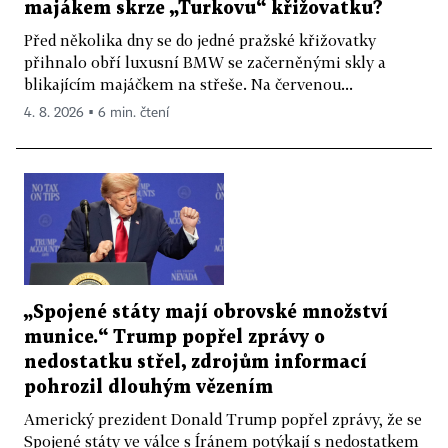
majákem skrze „Turkovu“ křižovatku?
Před několika dny se do jedné pražské křižovatky
přihnalo obří luxusní BMW se začerněnými skly a
blikajícím majáčkem na střeše. Na červenou...
4. 8. 2026 ▪ 6 min. čtení
„Spojené státy mají obrovské množství
munice.“ Trump popřel zprávy o
nedostatku střel, zdrojům informací
pohrozil dlouhým vězením
Americký prezident Donald Trump popřel zprávy, že se
Spojené státy ve válce s Íránem potýkají s nedostatkem