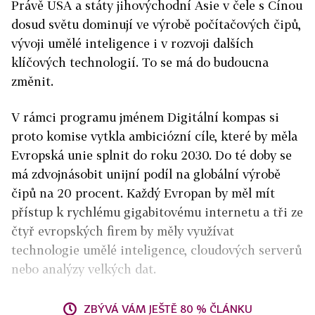
Právě USA a státy jihovýchodní Asie v čele s Čínou
dosud světu dominují ve výrobě počítačových čipů,
vývoji umělé inteligence i v rozvoji dalších
klíčových technologií. To se má do budoucna
změnit.
V rámci programu jménem Digitální kompas si
proto komise vytkla ambiciózní cíle, které by měla
Evropská unie splnit do roku 2030. Do té doby se
má zdvojnásobit unijní podíl na globální výrobě
čipů na 20 procent. Každý Evropan by měl mít
přístup k rychlému gigabitovému internetu a tři ze
čtyř evropských firem by měly využívat
technologie umělé inteligence, cloudových serverů
nebo analýzy velkých dat.
ZBÝVÁ VÁM JEŠTĚ 80 % ČLÁNKU