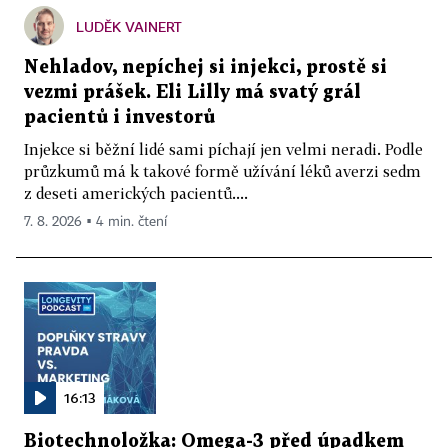
LUDĚK VAINERT
Nehladov, nepíchej si injekci, prostě si
vezmi prášek. Eli Lilly má svatý grál
pacientů i investorů
Injekce si běžní lidé sami píchají jen velmi neradi. Podle
průzkumů má k takové formě užívání léků averzi sedm
z deseti amerických pacientů....
7. 8. 2026 ▪ 4 min. čtení
16:13
Biotechnoložka: Omega-3 před úpadkem