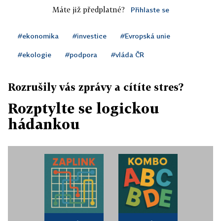
Máte již předplatné?
Přihlaste se
#ekonomika
#investice
#Evropská unie
#ekologie
#podpora
#vláda ČR
Rozrušily vás zprávy a cítíte stres?
Rozptylte se logickou
hádankou