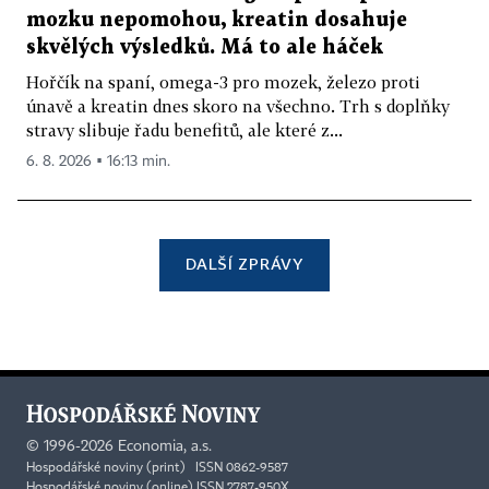
mozku nepomohou, kreatin dosahuje
skvělých výsledků. Má to ale háček
Hořčík na spaní, omega-3 pro mozek, železo proti
únavě a kreatin dnes skoro na všechno. Trh s doplňky
stravy slibuje řadu benefitů, ale které z...
6. 8. 2026 ▪ 16:13 min.
DALŠÍ ZPRÁVY
©
1996-2026
Economia, a.s.
Hospodářské noviny (print) ISSN 0862-9587
Hospodářské noviny (online) ISSN 2787-950X