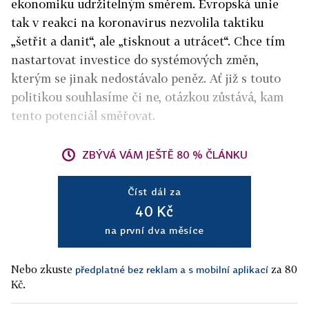
ekonomiku udržitelným směrem. Evropská unie
tak v reakci na koronavirus nezvolila taktiku
„šetřit a danit“, ale „tisknout a utrácet“. Chce tím
nastartovat investice do systémových změn,
kterým se jinak nedostávalo peněz. Ať již s touto
politikou souhlasíme či ne, otázkou zůstává, kam
tento potenciál směřovat.
ZBÝVÁ VÁM JEŠTĚ 80 % ČLÁNKU
Číst dál za
40 Kč
na první dva měsíce
Nebo zkuste
za 80
předplatné bez reklam a s mobilní aplikací
Kč.