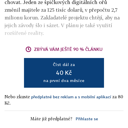
chovat. Jeden ze špičkových digitálních ořů
změnil majitele za 125 tisíc dolarů, v přepočtu 2,7
milionu korun. Zakladatelé projektu chtějí, aby na
jejich závody šlo i sázet. V plánu je také využití
rozšířené reality.
ZBÝVÁ VÁM JEŠTĚ 90 % ČLÁNKU
Číst dál za
40 Kč
na první dva měsíce
Nebo zkuste
za 80
předplatné bez reklam a s mobilní aplikací
Kč.
Máte již předplatné?
Přihlaste se