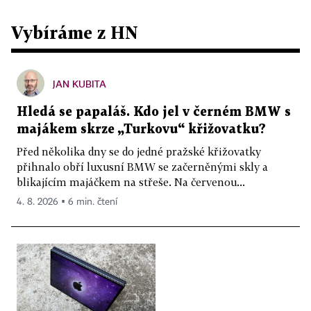
Vybíráme z HN
JAN KUBITA
Hledá se papaláš. Kdo jel v černém BMW s
majákem skrze „Turkovu“ křižovatku?
Před několika dny se do jedné pražské křižovatky
přihnalo obří luxusní BMW se začerněnými skly a
blikajícím majáčkem na střeše. Na červenou...
4. 8. 2026 ▪ 6 min. čtení