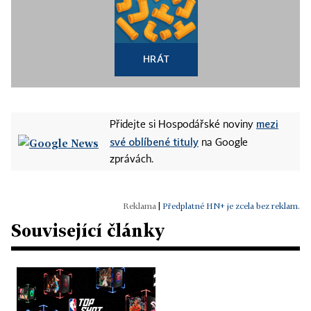
HRÁT
mezi
Přidejte si Hospodářské noviny
své oblíbené tituly
na Google
zprávách.
|
Předplatné HN+ je zcela bez reklam.
Související články