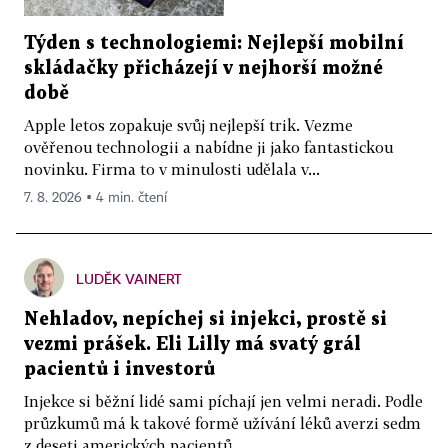
Týden s technologiemi: Nejlepší mobilní
skládačky přicházejí v nejhorší možné
době
Apple letos zopakuje svůj nejlepší trik. Vezme
ověřenou technologii a nabídne ji jako fantastickou
novinku. Firma to v minulosti udělala v...
7. 8. 2026 ▪ 4 min. čtení
LUDĚK VAINERT
Nehladov, nepíchej si injekci, prostě si
vezmi prášek. Eli Lilly má svatý grál
pacientů i investorů
Injekce si běžní lidé sami píchají jen velmi neradi. Podle
průzkumů má k takové formě užívání léků averzi sedm
z deseti amerických pacientů....