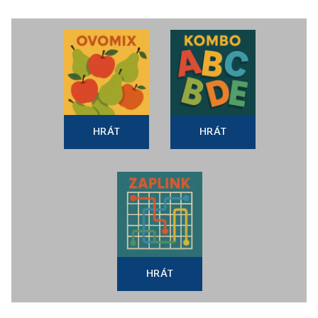
HRÁT
HRÁT
HRÁT