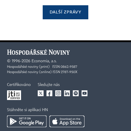
DALŠÍ ZPRÁVY
©
1996-2026
Economia, a.s.
Hospodářské noviny (print) ISSN 0862-9587
Hospodářské noviny (online) ISSN 2787-950X
Certifikováno
Sledujte nás
Stáhněte si aplikaci HN