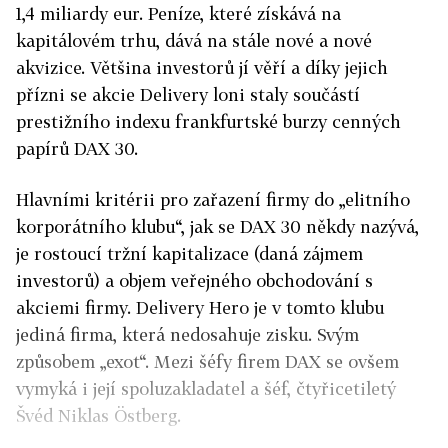
1,4 miliardy eur. Peníze, které získává na
kapitálovém trhu, dává na stále nové a nové
akvizice. Většina investorů jí věří a díky jejich
přízni se akcie Delivery loni staly součástí
prestižního indexu frankfurtské burzy cenných
papírů DAX 30.
Hlavními kritérii pro zařazení firmy do „elitního
korporátního klubu“, jak se DAX 30 někdy nazývá,
je rostoucí tržní kapitalizace (daná zájmem
investorů) a objem veřejného obchodování s
akciemi firmy. Delivery Hero je v tomto klubu
jediná firma, která nedosahuje zisku. Svým
způsobem „exot“. Mezi šéfy firem DAX se ovšem
vymyká i její spoluzakladatel a šéf, čtyřicetiletý
Švéd Niklas Östberg.