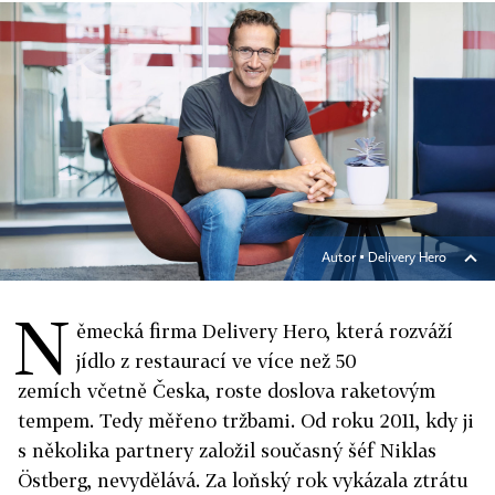
Autor ▪
Delivery Hero
N
ěmecká firma Delivery Hero, která rozváží
jídlo z restaurací ve více než 50
zemích včetně Česka, roste doslova raketovým
tempem. Tedy měřeno tržbami. Od roku 2011, kdy ji
s několika partnery založil současný šéf Niklas
Östberg, nevydělává. Za loňský rok vykázala ztrátu