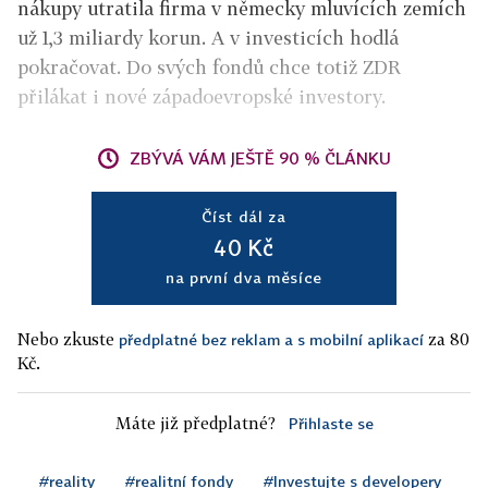
nákupy utratila firma v německy mluvících zemích
už 1,3 miliardy korun. A v investicích hodlá
pokračovat. Do svých fondů chce totiž ZDR
přilákat i nové západoevropské investory.
ZBÝVÁ VÁM JEŠTĚ 90 % ČLÁNKU
Číst dál za
40 Kč
na první dva měsíce
Nebo zkuste
za 80
předplatné bez reklam a s mobilní aplikací
Kč.
Máte již předplatné?
Přihlaste se
#reality
#realitní fondy
#Investujte s developery