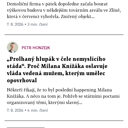
Demoliční firma v pátek dopoledne začala bourat
výškovou budovu v někdejším továrním areálu ve Zlíně,
která v červenci vyhořela. Zničený objekt...
7. 8. 2026 ▪ 3 min. čtení
PETR HONZEJK
„Prolhaný hlupák v čele nemyslícího
stáda“. Proč Milana Knížáka oslavuje
vláda vedená mužem, kterým umělec
opovrhoval
Někteří říkají, že to byl poslední happening Milana
Knížáka. A něco na tom je. Pohřeb se státními poctami
organizovaný těmi, kterými slavný...
7. 8. 2026 ▪ 4 min. čtení