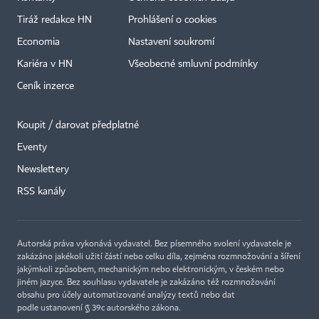
Tiráž redakce HN
Prohlášení o cookies
Economia
Nastavení soukromí
Kariéra v HN
Všeobecné smluvní podmínky
Ceník inzerce
Koupit / darovat předplatné
Eventy
Newslettery
×
RSS kanály
Autorská práva vykonává vydavatel. Bez písemného svolení vydavatele je
zakázáno jakékoli užití částí nebo celku díla, zejména rozmnožování a šíření
jakýmkoli způsobem, mechanickým nebo elektronickým, v českém nebo
jiném jazyce. Bez souhlasu vydavatele je zakázáno též rozmnožování
obsahu pro účely automatizované analýzy textů nebo dat
podle ustanovení § 39c autorského zákona.