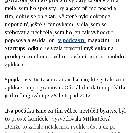
„Utrácela jsem 80 procent výplaty za oblečení a
měla jsem ho spousty. Byla jsem přímo posedlá
tím, dobře se oblékat. Některé bylo dokonce
nepoužité, ještě s cenovkami. Měla jsem se
stěhovat a nechtěla jsem ho jen tak vyhodit,“
popisovala Milda loni
v podcastu
magazínu EU-
Startups, odkud se vzala prvotní myšlenka na
prodej secondhandového oblečení pomocí mobilní
aplikace.
Spojila se s Justasem Janauskasem, který takovou
aplikaci naprogramoval. Oficiálním datem počátku
jejího fungování je 26. listopad 2012.
„Na počátku jsme za tím vůbec neviděli byznys, byl
to prostě koníček,“ vysvětlovala Mitkutéová.
„Jenže to začalo nějak moc rychle růst a už po