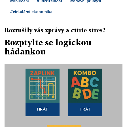
#oblečení
#udržitelnost
#oděvní průmysl
#cirkulární ekonomika
Rozrušily vás zprávy a cítíte stres?
Rozptylte se logickou
hádankou
HRÁT
HRÁT