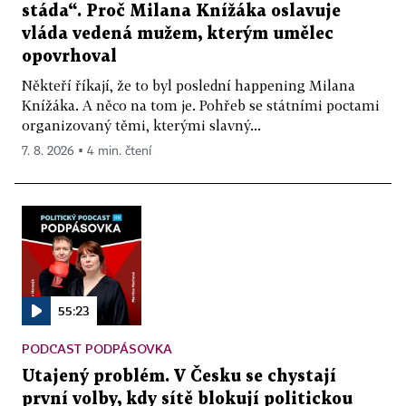
stáda“. Proč Milana Knížáka oslavuje
vláda vedená mužem, kterým umělec
opovrhoval
Někteří říkají, že to byl poslední happening Milana
Knížáka. A něco na tom je. Pohřeb se státními poctami
organizovaný těmi, kterými slavný...
7. 8. 2026 ▪ 4 min. čtení
55:23
PODCAST PODPÁSOVKA
Utajený problém. V Česku se chystají
první volby, kdy sítě blokují politickou