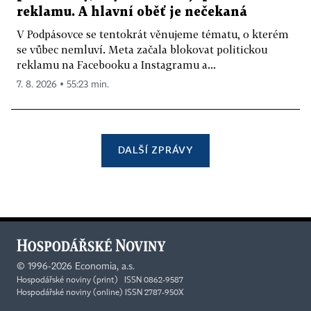
reklamu. A hlavní oběť je nečekaná
V Podpásovce se tentokrát věnujeme tématu, o kterém
se vůbec nemluví. Meta začala blokovat politickou
reklamu na Facebooku a Instagramu a...
7. 8. 2026 ▪ 55:23 min.
DALŠÍ ZPRÁVY
©
1996-2026
Economia, a.s.
Hospodářské noviny (print) ISSN 0862-9587
Hospodářské noviny (online) ISSN 2787-950X