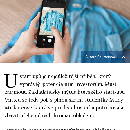
Autor ▪
Shutterstock
U
start-upů je nejdůležitější příběh, který
vyprávějí potenciálním investorům. Musí
zaujmout. Zakladatelský mýtus litevského start-upu
Vinted se tedy pojí s plnou skříní studentky Mildy
Mitkutéové, která se před stěhováním potřebovala
zbavit přebytečných hromad oblečení.