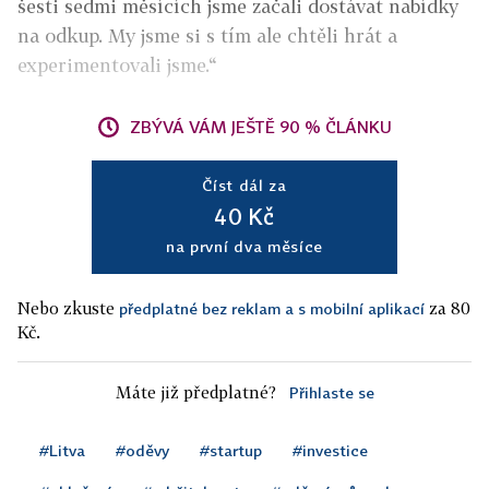
šesti sedmi měsících jsme začali dostávat nabídky
na odkup. My jsme si s tím ale chtěli hrát a
experimentovali jsme.“
ZBÝVÁ VÁM JEŠTĚ 90 % ČLÁNKU
Číst dál za
40 Kč
na první dva měsíce
Nebo zkuste
za 80
předplatné bez reklam a s mobilní aplikací
Kč.
Máte již předplatné?
Přihlaste se
#Litva
#oděvy
#startup
#investice