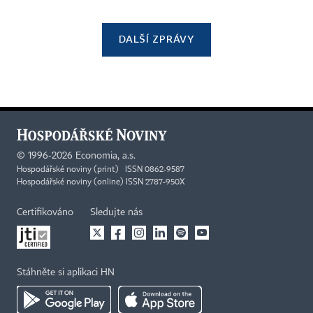
DALŠÍ ZPRÁVY
©
1996-2026
Economia, a.s.
Hospodářské noviny (print) ISSN 0862-9587
Hospodářské noviny (online) ISSN 2787-950X
Certifikováno
Sledujte nás
Stáhněte si aplikaci HN