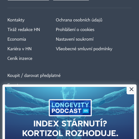
Kontakty
Ochrana osobních údajů
Tiráž redakce HN
Prohlášení o cookies
Economia
Nastavení soukromí
Kariéra v HN
Všeobecné smluvní podmínky
Ceník inzerce
Koupit / darovat předplatné
Eventy
×
Newslettery
RSS kanály
Autorská práva vykonává vydavatel. Bez písemného svolení vydavatele je
zakázáno jakékoli užití částí nebo celku díla, zejména rozmnožování a šíření
jakýmkoli způsobem, mechanickým nebo elektronickým, v českém nebo