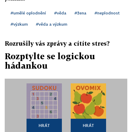
#umělé oplodnění
#věda
#žena
#neplodnost
#výzkum
#věda a výzkum
Rozrušily vás zprávy a cítíte stres?
Rozptylte se logickou
hádankou
HRÁT
HRÁT