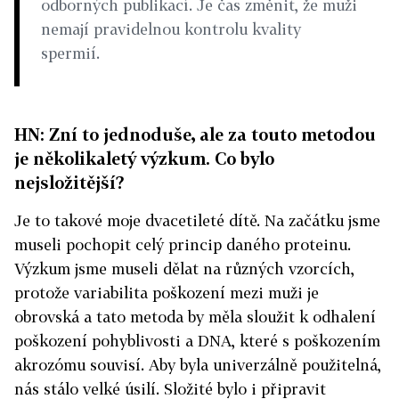
odborných publikací. Je čas změnit, že muži
nemají pravidelnou kontrolu kvality
spermií.
HN: Zní to jednoduše, ale za touto metodou
je několikaletý výzkum. Co bylo
nejsložitější?
Je to takové moje dvacetileté dítě. Na začátku jsme
museli pochopit celý princip daného proteinu.
Výzkum jsme museli dělat na různých vzorcích,
protože variabilita poškození mezi muži je
obrovská a tato metoda by měla sloužit k odhalení
poškození pohyblivosti a DNA, které s poškozením
akrozómu souvisí. Aby byla univerzálně použitelná,
nás stálo velké úsilí. Složité bylo i připravit