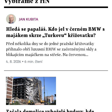
Vybíráme z HN
JAN KUBITA
Hledá se papaláš. Kdo jel v černém BMW s
majákem skrze „Turkovu“ křižovatku?
Před několika dny se do jedné pražské křižovatky
přihnalo obří luxusní BMW se začerněnými skly a
blikajícím majáčkem na střeše. Na červenou...
4. 8. 2026 ▪ 6 min. čtení
Začala demolice vyhořelé budovy, kde