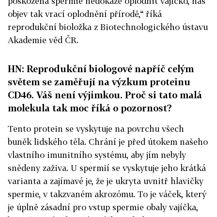
poškozená spermie nedokáže oplodnit vajíčko, náš
objev tak vrací oplodnění přírodě,“ říká
reprodukční bioložka z Biotechnologického ústavu
Akademie věd ČR.
HN: Reprodukční biologové napříč celým
světem se zaměřují na výzkum proteinu
CD46. Váš není výjimkou. Proč si tato malá
molekula tak moc říká o pozornost?
Tento protein se vyskytuje na povrchu všech
buněk lidského těla. Chrání je před útokem našeho
vlastního imunitního systému, aby jím nebyly
snědeny zaživa. U spermií se vyskytuje jeho krátká
varianta a zajímavé je, že je ukryta uvnitř hlavičky
spermie, v takzvaném akrozómu. To je váček, který
je úplně zásadní pro vstup spermie obaly vajíčka,