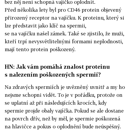
bez něj není schopná vajíčko oplodnit.
Před několika lety byl pro CD46 protein objevený
přirozený receptor na vajíčku. K proteinu, který si
lze představit jako klíč na spermii,
se na vajíčku našel zámek. Také se zjistilo, že muži,
kteří trpí nevysvětlitelnými formami neplodnosti,
mají tento protein poškozený.
HN: Jak vám pomáhá znalost proteinu
s nalezením poškozených spermií?
Na zdravých spermiích je uvězněný uvnitř a my ho
nejsme schopni vidět. To je v pořádku, protože on
se uplatní až při následujících krocích, kdy
spermie projde obaly vajíčka. Pokud se ale dostane
na povrch dřív, než by měl, je spermie poškozená
na hlavičce a pokus o oplodnění bude neúspěšný.