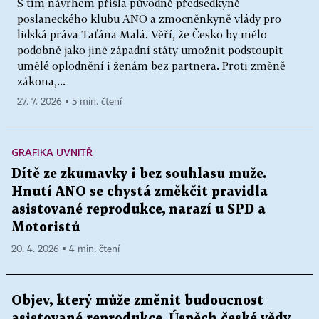
S tím návrhem přišla původně předsedkyně
poslaneckého klubu ANO a zmocněnkyně vlády pro
lidská práva Taťána Malá. Věří, že Česko by mělo
podobně jako jiné západní státy umožnit podstoupit
umělé oplodnění i ženám bez partnera. Proti změně
zákona,...
27. 7. 2026 ▪ 5 min. čtení
GRAFIKA UVNITŘ
Dítě ze zkumavky i bez souhlasu muže.
Hnutí ANO se chystá změkčit pravidla
asistované reprodukce, narazí u SPD a
Motoristů
20. 4. 2026 ▪ 4 min. čtení
Objev, který může změnit budoucnost
asistované reprodukce. Úspěch české vědy