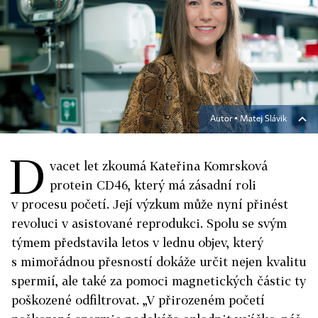
Autor ▪
Matej Slávik
D
vacet let zkoumá Kateřina Komrsková
protein CD46, který má zásadní roli
v procesu početí. Její výzkum může nyní přinést
revoluci v asistované reprodukci. Spolu se svým
týmem představila letos v lednu objev, který
s mimořádnou přesností dokáže určit nejen kvalitu
spermií, ale také za pomoci magnetických částic ty
poškozené odfiltrovat. „V přirozeném početí