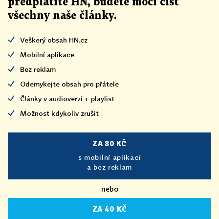
předplatíte HN, budete moci číst
všechny naše články
.
Veškerý obsah HN.cz
Mobilní aplikace
Bez reklam
Odemykejte obsah pro přátele
Články v audioverzi + playlist
Možnost kdykoliv zrušit
ZA 80 KČ
s mobilní aplikací
a bez reklam
nebo
ZA 40 KČ