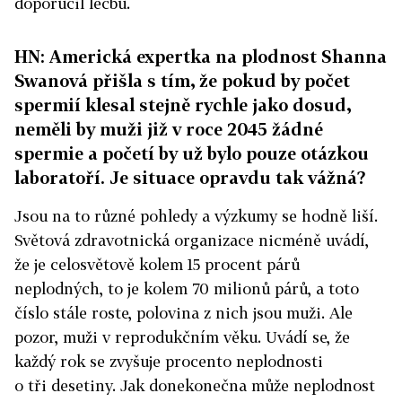
doporučil léčbu.
HN: Americká expertka na plodnost Shanna
Swanová přišla s tím, že pokud by počet
spermií klesal stejně rychle jako dosud,
neměli by muži již v roce 2045 žádné
spermie a početí by už bylo pouze otázkou
laboratoří. Je situace opravdu tak vážná?
Jsou na to různé pohledy a výzkumy se hodně liší.
Světová zdravotnická organizace nicméně uvádí,
že je celosvětově kolem 15 procent párů
neplodných, to je kolem 70 milionů párů, a toto
číslo stále roste, polovina z nich jsou muži. Ale
pozor, muži v reprodukčním věku. Uvádí se, že
každý rok se zvyšuje procento neplodnosti
o tři desetiny. Jak donekonečna může neplodnost