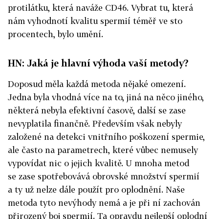
protilátku, která naváže CD46. Vybrat tu, která
nám vyhodnotí kvalitu spermií téměř ve sto
procentech, bylo umění.
HN: Jaká je hlavní výhoda vaší metody?
Doposud měla každá metoda nějaké omezení.
Jedna byla vhodná více na to, jiná na něco jiného,
některá nebyla efektivní časově, další se zase
nevyplatila finančně. Především však nebyly
založené na detekci vnitřního poškození spermie,
ale často na parametrech, které vůbec nemusely
vypovídat nic o jejich kvalitě. U mnoha metod
se zase spotřebovává obrovské množství spermií
a ty už nelze dále použít pro oplodnění. Naše
metoda tyto nevýhody nemá a je při ní zachován
přirozený boj spermií. Ta opravdu nejlepší oplodní