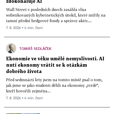
zdokonaluje AI
Wall Street v posledních dnech zasáhla vlna
sofistikovaných kybernetických útoků, které mířily na
tamní přední hedgeové fondy a správce aktiv....
7. 8. 2026 ▪ 4 min. čtení
TOMÁŠ SEDLÁČEK
Ekonomie ve věku umělé nemyslivosti. AI
nutí ekonomy vrátit se k otázkám
dobrého života
Před sedmnácti lety jsem na tomto místě psal o tom,
jak jsme se jako studenti dělili na ekonomy „tvrdé“,
kteří hovořili zejména...
7. 8. 2026 ▪ 4 min. čtení