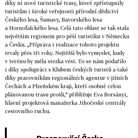
díky ní nové turistické trasy, které zpřístupnily
turistům i široké veřejnosti přírodní dědictví
Českého lesa, Šumavy, Bavorského lesa
a Hornofalckého lesa. Celá tato oblast se tak stala
největším regionem pro pěší turistiku v Německu
a Česku. „Příprava i realizace tohoto projektu
trvaly přes tři roky. Nejtěžší bylo vymyslet, kudy
v terénu by měla stezka vést. To se nám podařilo
i díky spolupráci s Klubem českých turistů a také
díky pracovníkům regionálních agentur v jižních
Čechách a Plzeňském kraji, kteří osobně celou
plánovanou trasu prošli,“ přibližuje Eva Borsányi,
hlavní projektová manažerka Jihočeské centrály
cestovního ruchu.