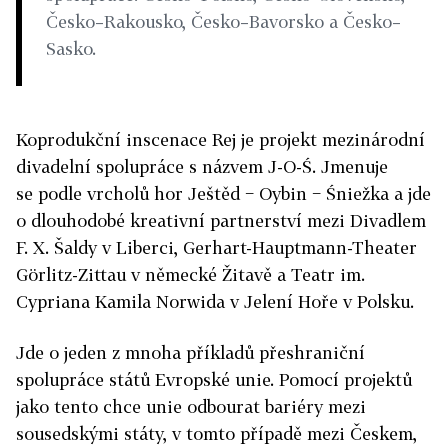
Česko–Rakousko, Česko–Bavorsko a Česko–
Sasko.
Koprodukční inscenace Rej je projekt mezinárodní
divadelní spolupráce s názvem J-O-Ś. Jmenuje
se podle vrcholů hor Ještěd − Oybin − Śniežka a jde
o dlouhodobé kreativní partnerství mezi Divadlem
F. X. Šaldy v Liberci, Gerhart-Hauptmann-Theater
Görlitz-Zittau v německé Žitavě a Teatr im.
Cypriana Kamila Norwida v Jelení Hoře v Polsku.
Jde o jeden z mnoha příkladů přeshraniční
spolupráce států Evropské unie. Pomocí projektů
jako tento chce unie odbourat bariéry mezi
sousedskými státy, v tomto případě mezi Českem,