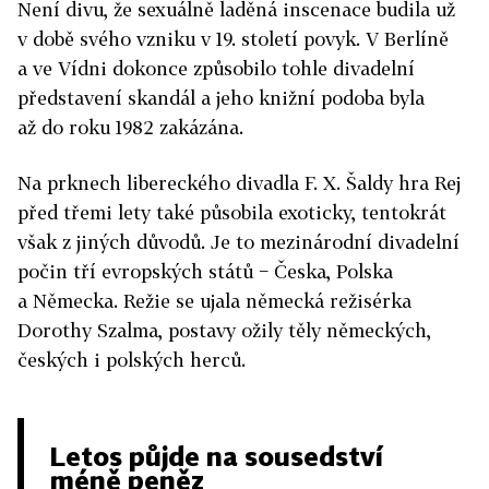
Není divu, že sexuálně laděná inscenace budila už
v době svého vzniku v 19. století povyk. V Berlíně
a ve Vídni dokonce způsobilo tohle divadelní
představení skandál a jeho knižní podoba byla
až do roku 1982 zakázána.
Na prknech libereckého divadla F. X. Šaldy hra Rej
před třemi lety také působila exoticky, tentokrát
však z jiných důvodů. Je to mezinárodní divadelní
počin tří evropských států − Česka, Polska
a Německa. Režie se ujala německá režisérka
Dorothy Szalma, postavy ožily těly německých,
českých i polských herců.
Letos půjde na sousedství
méně peněz