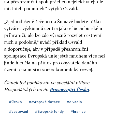
na přeshraniční spolupráci co nejefektivněji dle
místních podmínek,“ vytýká Osvald.
„Zjednodušeně řečeno na Šumavě budete těžko
vytvářet výzkumná centra jako v lucemburském
příhraničí, ale lze zde výrazně rozvíjet cestovní
ruch a podobně,“ uvádí příklad Osvald
a doporučuje, aby v případě přeshraniční
spolupráce Evropská unie ještě mnohem více než
jinde hleděla na přínos pro obyvatele daného
území a na místní socioekonomický rozvoj.
Článek byl publikován ve speciální příloze
Hospodářských novin
Prosperující Česko
.
#Česko
#evropské dotace
#divadlo
#cestování
#Evropské fondy
#hranice