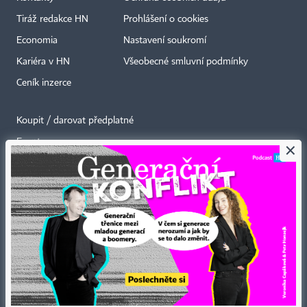
Tiráž redakce HN
Prohlášení o cookies
Economia
Nastavení soukromí
Kariéra v HN
Všeobecné smluvní podmínky
Ceník inzerce
Koupit / darovat předplatné
Eventy
×
Newslettery
RSS kanály
Autorská práva vykonává vydavatel. Bez písemného svolení vydavatele je
zakázáno jakékoli užití částí nebo celku díla, zejména rozmnožování a šíření
jakýmkoli způsobem, mechanickým nebo elektronickým, v českém nebo
jiném jazyce. Bez souhlasu vydavatele je zakázáno též rozmnožování
obsahu pro účely automatizované analýzy textů nebo dat
podle ustanovení § 39c autorského zákona.