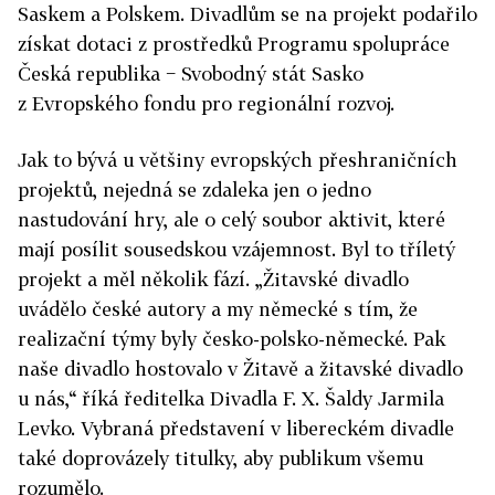
Saskem a Polskem. Divadlům se na projekt podařilo
získat dotaci z prostředků Programu spolupráce
Česká republika − Svobodný stát Sasko
z Evropského fondu pro regionální rozvoj.
Jak to bývá u většiny evropských přeshraničních
projektů, nejedná se zdaleka jen o jedno
nastudování hry, ale o celý soubor aktivit, které
mají posílit sousedskou vzájemnost. Byl to tříletý
projekt a měl několik fází. „Žitavské divadlo
uvádělo české autory a my německé s tím, že
realizační týmy byly česko-polsko-německé. Pak
naše divadlo hostovalo v Žitavě a žitavské divadlo
u nás,“ říká ředitelka Divadla F. X. Šaldy Jarmila
Levko. Vybraná představení v libereckém divadle
také doprovázely titulky, aby publikum všemu
rozumělo.