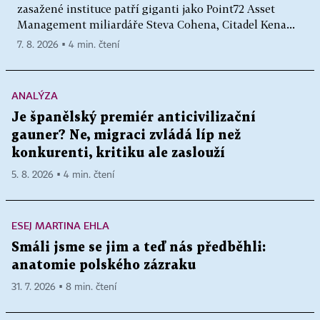
zasažené instituce patří giganti jako Point72 Asset
Management miliardáře Steva Cohena, Citadel Kena...
7. 8. 2026 ▪ 4 min. čtení
ANALÝZA
Je španělský premiér anticivilizační
gauner? Ne, migraci zvládá líp než
konkurenti, kritiku ale zaslouží
5. 8. 2026 ▪ 4 min. čtení
ESEJ MARTINA EHLA
Smáli jsme se jim a teď nás předběhli:
anatomie polského zázraku
31. 7. 2026 ▪ 8 min. čtení