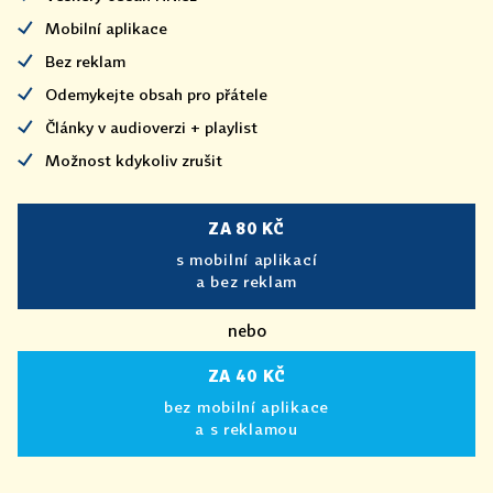
Mobilní aplikace
Bez reklam
Odemykejte obsah pro přátele
Články v audioverzi + playlist
Možnost kdykoliv zrušit
ZA 80 KČ
s mobilní aplikací
a bez reklam
nebo
ZA 40 KČ
bez mobilní aplikace
a s reklamou