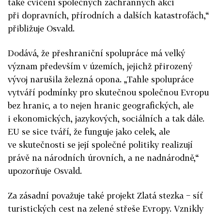
také cvičení společných záchranných akcí
při dopravních, přírodních a dalších katastrofách,“
přibližuje Osvald.
Dodává, že přeshraniční spolupráce má velký
význam především v územích, jejichž přirozený
vývoj narušila železná opona. „Tahle spolupráce
vytváří podmínky pro skutečnou společnou Evropu
bez hranic, a to nejen hranic geografických, ale
i ekonomických, jazykových, sociálních a tak dále.
EU se sice tváří, že funguje jako celek, ale
ve skutečnosti se její společné politiky realizují
právě na národních úrovních, a ne nadnárodně,“
upozorňuje Osvald.
Za zásadní považuje také projekt Zlatá stezka − síť
turistických cest na zelené střeše Evropy. Vznikly