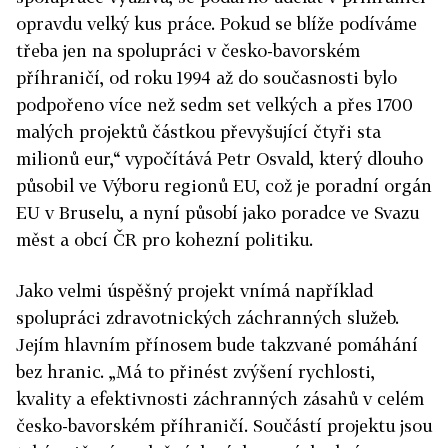
opravdu velký kus práce. Pokud se blíže podíváme
třeba jen na spolupráci v česko-bavorském
příhraničí, od roku 1994 až do současnosti bylo
podpořeno více než sedm set velkých a přes 1700
malých projektů částkou převyšující čtyři sta
milionů eur,“ vypočítává Petr Osvald, který dlouho
působil ve Výboru regionů EU, což je poradní orgán
EU v Bruselu, a nyní působí jako poradce ve Svazu
měst a obcí ČR pro kohezní politiku.
Jako velmi úspěšný projekt vnímá například
spolupráci zdravotnických záchranných služeb.
Jejím hlavním přínosem bude takzvané pomáhání
bez hranic. „Má to přinést zvýšení rychlosti,
kvality a efektivnosti záchranných zásahů v celém
česko-bavorském příhraničí. Součástí projektu jsou