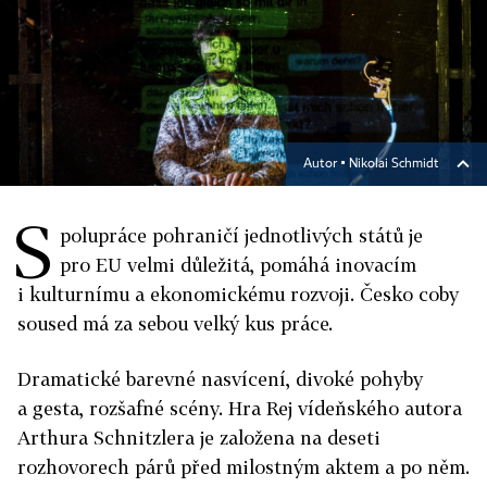
Autor ▪
Nikolai Schmidt
S
polupráce pohraničí jednotlivých států je
pro EU velmi důležitá, pomáhá inovacím
i kulturnímu a ekonomickému rozvoji. Česko coby
soused má za sebou velký kus práce.
Dramatické barevné nasvícení, divoké pohyby
a gesta, rozšafné scény. Hra Rej vídeňského autora
Arthura Schnitzlera je založena na deseti
rozhovorech párů před milostným aktem a po něm.