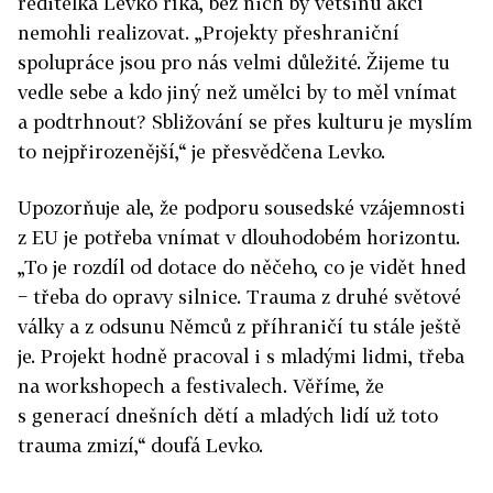
ředitelka Levko říká, bez nich by většinu akcí
nemohli realizovat. „Projekty přeshraniční
spolupráce jsou pro nás velmi důležité. Žijeme tu
vedle sebe a kdo jiný než umělci by to měl vnímat
a podtrhnout? Sbližování se přes kulturu je myslím
to nejpřirozenější,“ je přesvědčena Levko.
Upozorňuje ale, že podporu sousedské vzájemnosti
z EU je potřeba vnímat v dlouhodobém horizontu.
„To je rozdíl od dotace do něčeho, co je vidět hned
− třeba do opravy silnice. Trauma z druhé světové
války a z odsunu Němců z příhraničí tu stále ještě
je. Projekt hodně pracoval i s mladými lidmi, třeba
na workshopech a festivalech. Věříme, že
s generací dnešních dětí a mladých lidí už toto
trauma zmizí,“ doufá Levko.