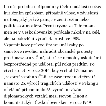
I u nás probíhají připomínky těchto událostí občas
kuriózním způsobem, případně vůbec, v závislosti
na tom, jaký právě panuje v zemi režim nebo
politická atmosféra. První tryzna za Tchien-an-
men se v Československu pořádala nikoliv na celé,
ale na poloviční výročí 4. prosince 1989.
Vzpomínkový průvod Prahou měl záhy po
sametové revoluci nahradit občanské protesty
proti masakru v Číně, které se nemohly uskutečnit
bezprostředně po události půl roku předtím. Po
čtvrt století v roce 2014, kdy vrcholil Zemanův
„restart“ vztahů s ČLR, se zase trochu křečovitě
namísto 25. výročí tragických událostí v Pekingu
oficiálně připomínalo 65. výročí navázání
diplomatických vztahů mezi Novou Čínou a
komunistickým Československem v roce 1949.