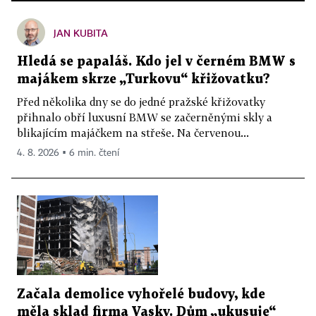
JAN KUBITA
Hledá se papaláš. Kdo jel v černém BMW s
majákem skrze „Turkovu“ křižovatku?
Před několika dny se do jedné pražské křižovatky
přihnalo obří luxusní BMW se začerněnými skly a
blikajícím majáčkem na střeše. Na červenou...
4. 8. 2026 ▪ 6 min. čtení
Začala demolice vyhořelé budovy, kde
měla sklad firma Vasky. Dům „ukusuje“