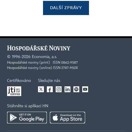
DALŠÍ ZPRÁVY
©
1996-2026
Economia, a.s.
Hospodářské noviny (print) ISSN 0862-9587
Hospodářské noviny (online) ISSN 2787-950X
Certifikováno
Sledujte nás
Stáhněte si aplikaci HN