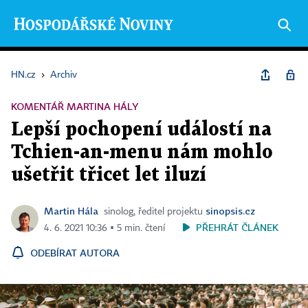
HN.cz
›
Archiv
KOMENTÁŘ MARTINA HÁLY
Lepší pochopení událostí na
Tchien-an-menu nám mohlo
ušetřit třicet let iluzí
Martin Hála
sinopsis.cz
sinolog, ředitel projektu
PŘEHRÁT ČLÁNEK
4. 6. 2021 10:36 ▪ 5 min. čtení
ODEBÍRAT AUTORA