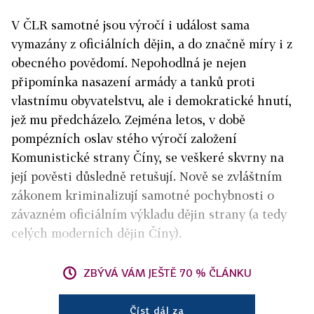
V ČLR samotné jsou výročí i událost sama
vymazány z oficiálních dějin, a do značně míry i z
obecného povědomí. Nepohodlná je nejen
připomínka nasazení armády a tanků proti
vlastnímu obyvatelstvu, ale i demokratické hnutí,
jež mu předcházelo. Zejména letos, v době
pompézních oslav stého výročí založení
Komunistické strany Číny, se veškeré skvrny na
její pověsti důsledně retušují. Nově se zvláštním
zákonem kriminalizují samotné pochybnosti o
závazném oficiálním výkladu dějin strany (a tedy
celých moderních dějin Číny).
ZBÝVÁ VÁM JEŠTĚ 70 % ČLÁNKU
Číst dál za