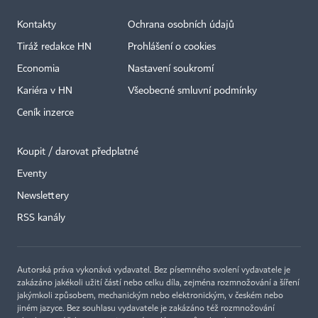
Kontakty
Ochrana osobních údajů
Tiráž redakce HN
Prohlášení o cookies
Economia
Nastavení soukromí
Kariéra v HN
Všeobecné smluvní podmínky
Ceník inzerce
Koupit / darovat předplatné
Eventy
Newslettery
×
RSS kanály
Autorská práva vykonává vydavatel. Bez písemného svolení vydavatele je
zakázáno jakékoli užití částí nebo celku díla, zejména rozmnožování a šíření
jakýmkoli způsobem, mechanickým nebo elektronickým, v českém nebo
jiném jazyce. Bez souhlasu vydavatele je zakázáno též rozmnožování