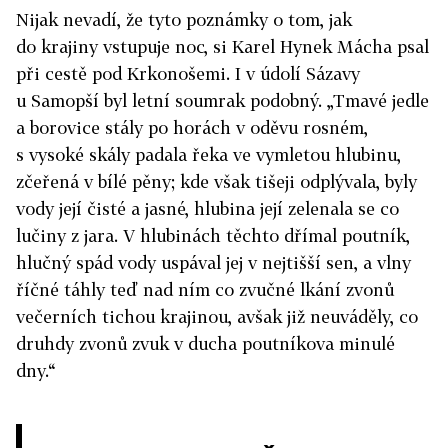
Nijak nevadí, že tyto poznámky o tom, jak
do krajiny vstupuje noc, si Karel Hynek Mácha psal
při cestě pod Krkonošemi. I v údolí Sázavy
u Samopší byl letní soumrak podobný. „Tmavé jedle
a borovice stály po horách v oděvu rosném,
s vysoké skály padala řeka ve vymletou hlubinu,
zčeřená v bílé pěny; kde však tišeji odplývala, byly
vody její čisté a jasné, hlubina její zelenala se co
lučiny z jara. V hlubinách těchto dřímal poutník,
hlučný spád vody uspával jej v nejtišší sen, a vlny
říčné táhly teď nad ním co zvučné lkání zvonů
večerních tichou krajinou, avšak již neuváděly, co
druhdy zvonů zvuk v ducha poutníkova minulé
dny.“