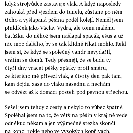
když strojvůdce zastavuje vlak. A když naposledy
zahouká před vjezdem do tunelu, zůstane po něm
ticho a vyšlapaná pěšina podél kolejí. Neměl jsem
pinklíček jako Václav Vydra, ale tomu malému
batůžku, do něhož jsem našlapal spacák, ešus a už
nic moc dalšího, by se tak klidně říkat mohlo. Řekl
jsem si, že když se společný vandr nevydařil,
vrátím se domů. Tedy přesněji, že se budu ty
čtyři dny vracet pěšky zpátky proti směru,
ze kterého mě přivezl vlak, a čtvrtý den pak tam,
kam dojdu, zase do vlaku nasednu a nechám
se odvézt až k domácí posteli pod pevnou střechou.
Sešel jsem tehdy z cesty a nebylo to vůbec špatné.
Spoléhal jsem na to, že většina pěšin v krajině vede
odněkud někam a jen výjimečně stezka skončí
na konci rokle nebo ve vysokých kopřivách.