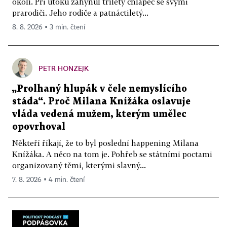
okolí. Při útoku zahynul tříletý chlapec se svými
prarodiči. Jeho rodiče a patnáctiletý...
8. 8. 2026 ▪ 3 min. čtení
PETR HONZEJK
„Prolhaný hlupák v čele nemyslícího
stáda“. Proč Milana Knížáka oslavuje
vláda vedená mužem, kterým umělec
opovrhoval
Někteří říkají, že to byl poslední happening Milana
Knížáka. A něco na tom je. Pohřeb se státními poctami
organizovaný těmi, kterými slavný...
7. 8. 2026 ▪ 4 min. čtení