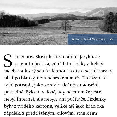
Autor ▪
David Macháček
S
amechov. Slovo, které hladí na jazyku. Je
v něm ticho lesa, vůně letní louky a hebký
mech, na který se dá ulehnout a dívat se, jak mraky
plují po blankytném nebeském moři. Dokázalo ale
také potrápit, jako se stalo slečně v nádražní
pokladně. Bylo to v době, kdy nejenom že ještě
nebyl internet, ale nebyly ani počítače. Jízdenky
byly z tvrdého kartonu, veliké asi jako krabička
zápalek, z předtištěnými cílovými stanicemi