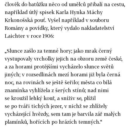
člověk do batůžku něco od umělců přibalí na cestu,
například útlý spisek Karla Hynka Máchy
Krkonošská pouť. Vyšel například v souboru
Romány a povídky, který vydalo nakladatelství
Laichter v roce 1906:
„Slunce zašlo za temné hory; jako mrak černý
vystupovaly vrcholky jejich na obzoru země české,
a za horami protějšími vycházelo slunce světů
jiných; v rozsedlinách mezí horami již byla černá
noc, na rovinách se ještě šeřilo; města co bílá
znamínka vyhlížela z šerých stínů; nad nimi
se kroužil lehký kouř, a sníživ se, plížil
se po tváři tichých jezer, v nichž se zhlížely
vycházející hvězdy, sem tam je barvila zář malých
plamínků, hořících po hrázích temných.“