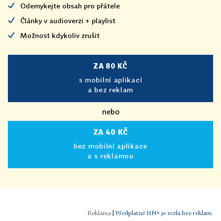
Odemykejte obsah pro přátele
Články v audioverzi + playlist
Možnost kdykoliv zrušit
ZA 80 KČ
s mobilní aplikací
a bez reklam
nebo
ZA 40 KČ
bez mobilní aplikace
a s reklamou
|
Předplatné HN+ je zcela bez reklam.