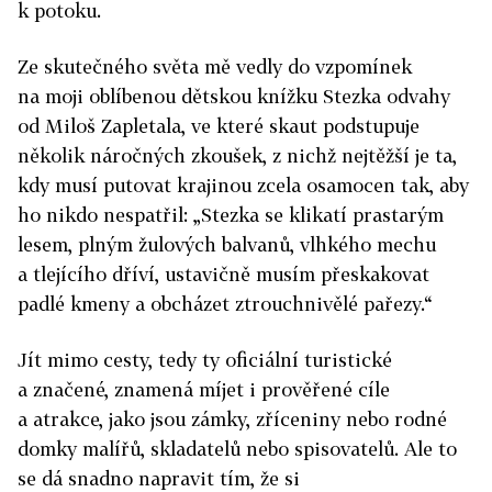
k potoku.
Ze skutečného světa mě vedly do vzpomínek
na moji oblíbenou dětskou knížku Stezka odvahy
od Miloš Zapletala, ve které skaut podstupuje
několik náročných zkoušek, z nichž nejtěžší je ta,
kdy musí putovat krajinou zcela osamocen tak, aby
ho nikdo nespatřil: „Stezka se klikatí prastarým
lesem, plným žulových balvanů, vlhkého mechu
a tlejícího dříví, ustavičně musím přeskakovat
padlé kmeny a obcházet ztrouchnivělé pařezy.“
Jít mimo cesty, tedy ty oficiální turistické
a značené, znamená míjet i prověřené cíle
a atrakce, jako jsou zámky, zříceniny nebo rodné
domky malířů, skladatelů nebo spisovatelů. Ale to
se dá snadno napravit tím, že si