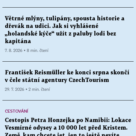
Větrné mlýny, tulipány, spousta historie a
dřevák na udici. Jak si vyhlášené
„holandské kýče“ užít z paluby lodi bez
kapitána
7. 8. 2026 ▪ 8 min. čtení
František Reismüller ke konci srpna skončí
v čele státní agentury CzechTourism
29. 7. 2026 ▪ 2 min. čtení
CESTOVÁNÍ
Cestopis Petra Honzejka po Namibii: Lokace
Vesmírné odysey a 10 000 let před Kristem.
Země, kam chcete jet, jen to ještě nevíte