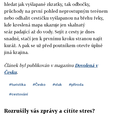
hledat jak vyšlapané zkratky, tak odbočky,
průchody na první pohled neprostupným terénem
nebo odhalit cestičku vyšlapanou na břehu řeky,
kde kreslená mapa ukazuje jen skalnatý
sráz padající až do vody. Sejít z cesty je dnes
snadné, stačí jen k prvnímu kroku stranou najít
kuráž. A pak se už před poutníkem otevře úplně
jiná krajina.
Článek byl publikován v magazínu
Dovolená v
Česku
.
#turistika
#Česko
#vlak
#příroda
#cestování
Rozrušily vás zprávy a cítíte stres?