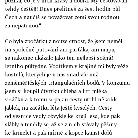
poznal, co je v nich krásy a dobra. My cestovávali
tehdy češtěji! Dnes přelítneš za šest hodin půl
Čech a naučíš se považovat zemi svou rodnou
za nepatrnou.“
Co byla zpočátku z nouze ctnost, že jsem neměl
na společné putování ani parťáka, ani mapu,
se nakonec ukázalo jako ten nejlepší scénář
letního půltýdne. Vodítkem v krajině mi byly věže
kostelů, kterých je u nás snad víc než
zeměměřičských triangulačních bodů. V konzumu
jsem si koupil čtvrtku chleba a litr mléka
v sáčku a k tomu si pak u cesty utrhl několik
jablek, na začátku léta ještě kyselých. Cesty
od vesnice vedly obvykle ke kraji lesa, kde pak
slábly a tenčily se, až se z nich stávaly pěšiny
ke krmelci a pak mírně z kopce kamsi dolů