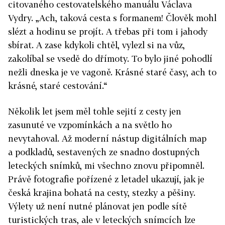
citovaného cestovatelského manuálu Václava
Vydry. „Ach, taková cesta s formanem! Člověk mohl
slézt a hodinu se projít. A třebas při tom i jahody
sbírat. A zase kdykoli chtěl, vylezl si na vůz,
zakolíbal se vsedě do dřímoty. To bylo jiné pohodlí
nežli dneska je ve vagoně. Krásné staré časy, ach to
krásné, staré cestování.“
Několik let jsem měl tohle sejití z cesty jen
zasunuté ve vzpomínkách a na světlo ho
nevytahoval. Až moderní nástup digitálních map
a podkladů, sestavených ze snadno dostupných
leteckých snímků, mi všechno znovu připomněl.
Právě fotografie pořízené z letadel ukazují, jak je
česká krajina bohatá na cesty, stezky a pěšiny.
Výlety už není nutné plánovat jen podle sítě
turistických tras, ale v leteckých snímcích lze