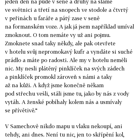
jeden den na půdě v seně a druhý na slámě
ve světnici a třetí na snopech ve stodole a čtvrtý
v peřinách u faráře a pátý zase v seně
na formanském voze. A jak já jsem například umíval
zmoknout. O tom nemáte vy už ani pojmu.
Zmoknete snad taky někdy, ale pak otevřete
v hotelu svůj nepromokavý kufr a vyndáte si suché
prádlo a máte po radosti. Ale my v hotelu neměli
nic. My nesli plátěný pinklíček na svých zádech
a pinklíček promokl zároveň s námi a taky
až na kůži. A když jsme konečně někam
pod střechu vešli, stáli jsme tu, jako by nás z vody
vytáh. A ženské pobíhaly kolem nás a usmívaly
se přívětivě.“
V Samechově nikdo mapu u vlaku nekoupí, ani
tehdy, ani dnes. Není tu nic, jen to skřípění kol,