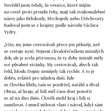
Nevěděl jsem tehdy, že vesnice, které míjím
na cestě proti proudu řeky, mají tak zvukomalebné
názvy jako Bělokozly, Mrchojedy nebo Útěchvosty.
Radoval jsem se z krajiny podle návodu Václava
Vydry.
„Víte, my jsme cestovávali přece jen pěkněji, než
se cestuje nyní. Nejsem chvalořečníkem minulých
dob, ale je zcela přirozeno, že ty doby minulé měly
své půvabné stránky. My cestovávali, abych tak
řekl, hloub. Dojmy nemíjely tak rychle. A to je
dobře, zvláště pro mladou duši. Kde
se člověku líbilo, tam se pozdržel, natáhl a díval.
Obraz, ať kraje, ať lidí měl času dost ponořit
se až na dno duše. Člověk mohl kraj i lidi si
zamilovat. I musil milovat vlast i národ, když sám