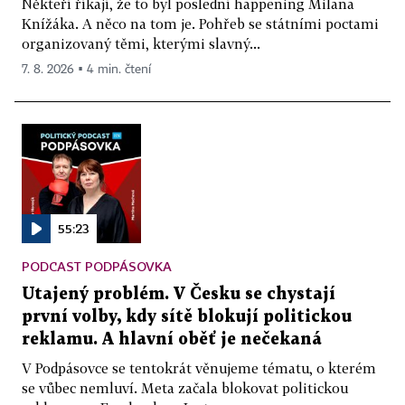
Někteří říkají, že to byl poslední happening Milana
Knížáka. A něco na tom je. Pohřeb se státními poctami
organizovaný těmi, kterými slavný...
7. 8. 2026 ▪ 4 min. čtení
55:23
PODCAST PODPÁSOVKA
Utajený problém. V Česku se chystají
první volby, kdy sítě blokují politickou
reklamu. A hlavní oběť je nečekaná
V Podpásovce se tentokrát věnujeme tématu, o kterém
se vůbec nemluví. Meta začala blokovat politickou