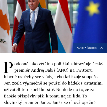
Autor ▪
Reuters
P
odobně jako většina politiků zdůrazňuje český
premiér Andrej Babiš (ANO) na Twitteru
hlavně úspěchy své vlády, nebo kritizuje soupeře.
Jen zcela výjimečně se pouští do hádek s ostatními
uživateli této sociální sítě. Nehledě na to, že za
Babiše příspěvky píší k tomu najatí lidé. To
slovinský premiér Janez Janša se chová opačně –