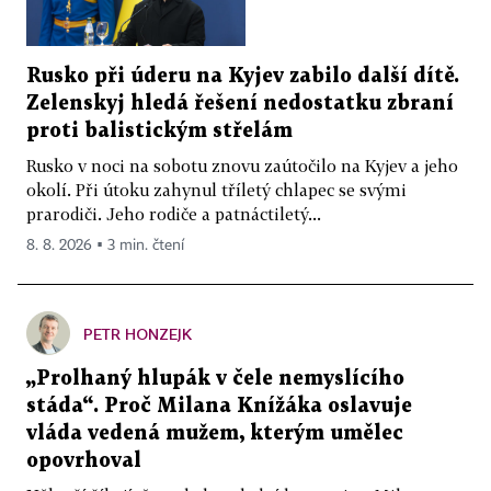
Rusko při úderu na Kyjev zabilo další dítě.
Zelenskyj hledá řešení nedostatku zbraní
proti balistickým střelám
Rusko v noci na sobotu znovu zaútočilo na Kyjev a jeho
okolí. Při útoku zahynul tříletý chlapec se svými
prarodiči. Jeho rodiče a patnáctiletý...
8. 8. 2026 ▪ 3 min. čtení
PETR HONZEJK
„Prolhaný hlupák v čele nemyslícího
stáda“. Proč Milana Knížáka oslavuje
vláda vedená mužem, kterým umělec
opovrhoval