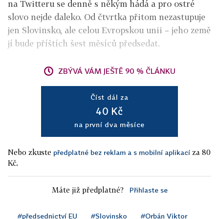
na Twitteru se denně s někým hádá a pro ostré
slovo nejde daleko. Od čtvrtka přitom nezastupuje
jen Slovinsko, ale celou Evropskou unii – jeho země
jí bude příštích šest měsíců předsedat.
ZBÝVÁ VÁM JEŠTĚ 90 % ČLÁNKU
Číst dál za
40 Kč
na první dva měsíce
Nebo zkuste
za 80
předplatné bez reklam a s mobilní aplikací
Kč.
Máte již předplatné?
Přihlaste se
#předsednictví EU
#Slovinsko
#Orbán Viktor