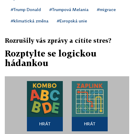
#Trump Donald
#Trumpová Melania
#migrace
#klimatická změna
#Evropská unie
Rozrušily vás zprávy a cítíte stres?
Rozptylte se logickou
hádankou
HRÁT
HRÁT