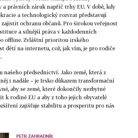
v a právních záruk napříč trhy EU. V době, kdy
kracie a technologický rozvrat představují
zajistit ochranu občanů. Pro širokou veřejnost
stituce a silnější práva v každodenních
o offline. Zvláštní prioritou irského
 dětí na internetu, což, jak vím, je pro rodiče
.
ou našeho předsednictví. Jako země, která z
 z něj i nadále – je Irsko důkazem transformační
ávné, aby se země, které dokončily nezbytné
t k rodině EU a aby z toho jejich obyvatelé
zšíření zajišťuje stabilitu a prosperitu pro nás
PETR ZAHRADNÍK