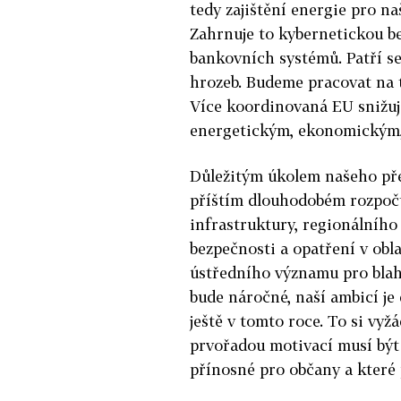
tedy zajištění energie pro n
Zahrnuje to kybernetickou be
bankovních systémů. Patří se
hrozeb. Budeme pracovat na t
Více koordinovaná EU snižuje
energetickým, ekonomickým,
Důležitým úkolem našeho pře
příštím dlouhodobém rozpočt
infrastruktury, regionálního 
bezpečnosti a opatření v obla
ústředního významu pro blah
bude náročné, naší ambicí j
ještě v tomto roce. To si vy
prvořadou motivací musí být 
přínosné pro občany a které 