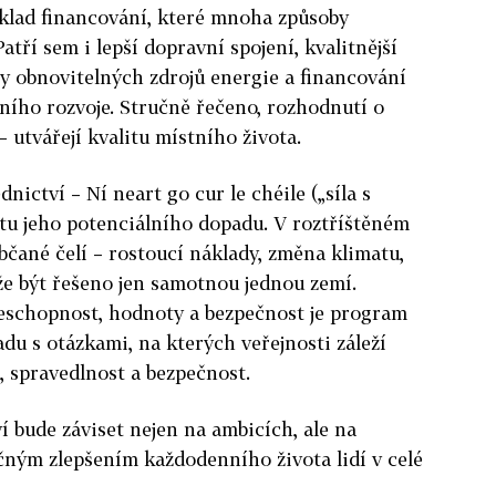
klad financování, které mnoha způsoby
tří sem i lepší dopravní spojení, kvalitnější
kty obnovitelných zdrojů energie a financování
lního rozvoje. Stručně řečeno, rozhodnutí o
 utvářejí kvalitu místního života.
nictví – Ní neart go cur le chéile („síla s
atu jeho potenciálního dopadu. V roztříštěném
čané čelí – rostoucí náklady, změna klimatu,
e být řešeno jen samotnou jednou zemí.
schopnost, hodnoty a bezpečnost je program
du s otázkami, na kterých veřejnosti záleží
, spravedlnost a bezpečnost.
 bude záviset nejen na ambicích, ale na
ečným zlepšením každodenního života lidí v celé