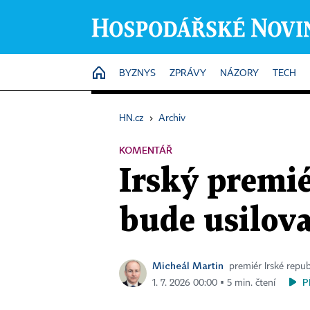
HOME
BYZNYS
ZPRÁVY
NÁZORY
TECH
HN.cz
›
Archiv
KOMENTÁŘ
Irský premié
bude usilov
Micheál Martin
premiér Irské repub
P
1. 7. 2026 00:00 ▪ 5 min. čtení