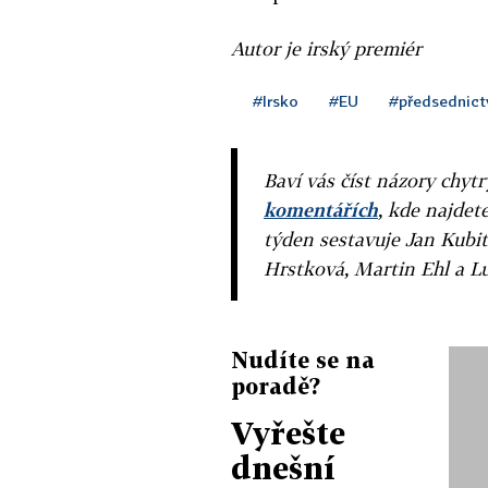
Autor je irský premiér
#Irsko
#EU
#předsednict
Baví vás číst názory chytr
komentářích
, kde najdet
týden sestavuje Jan Kubit
Hrstková, Martin Ehl a L
Nudíte se na
poradě?
Vyřešte
dnešní