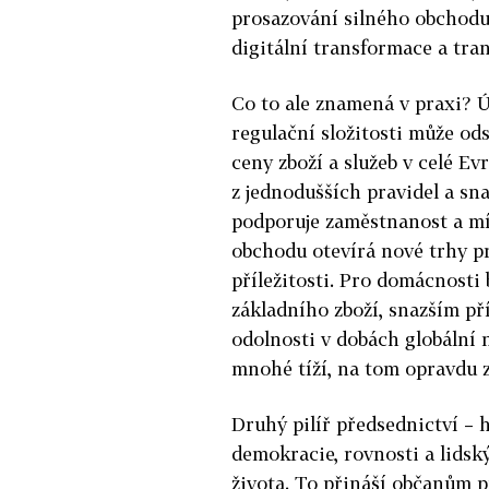
prosazování silného obchodu,
digitální transformace a tra
Co to ale znamená v praxi? Ú
regulační složitosti může ods
ceny zboží a služeb v celé Ev
z jednodušších pravidel a s
podporuje zaměstnanost a mí
obchodu otevírá nové trhy pr
příležitosti. Pro domácnosti
základního zboží, snazším př
odolnosti v dobách globální n
mnohé tíží, na tom opravdu z
Druhý pilíř předsednictví – 
demokracie, rovnosti a lidsk
života. To přináší občanům p