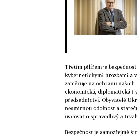
Třetím pilířem je bezpečnost.
kybernetickými hrozbami a v
zaměřuje na ochranu našich o
ekonomická, diplomatická i v
předsednictví. Obyvatelé Ukra
nesmírnou odolnost a statečn
usilovat o spravedlivý a trva
Bezpečnost je samozřejmě šir