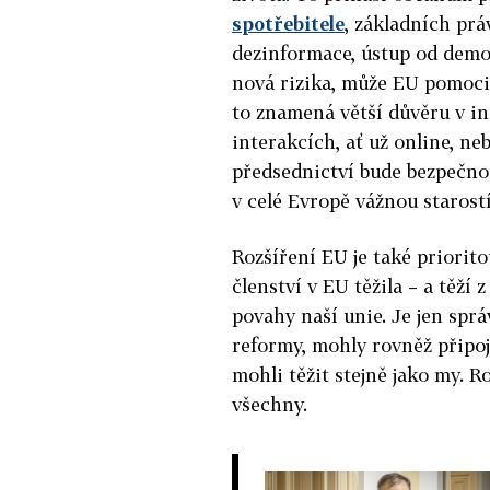
spotřebitele
, základních prá
dezinformace, ústup od demo
nová rizika, může EU pomoci 
to znamená větší důvěru v in
interakcích, ať už online, neb
předsednictví bude bezpečnost
v celé Evropě vážnou starostí
Rozšíření EU je také priorit
členství v EU těžila – a těží
povahy naší unie. Je jen spr
reformy, mohly rovněž připoji
mohli těžit stejně jako my. Ro
všechny.