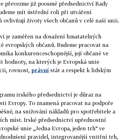
nce převezme již poosmé předsednictví Rady
udeme mít ústřední roli při utváření
 ovlivňují životy všech občanů v celé naší unii.
ví je zaměřen na dosažení hmatatelných
tě evropských občanů. Budeme pracovat na
omika konkurenceschopnější, její občané ve
it hodnoty, na kterých je Evropská unie
ii, rovnost,
právní
stát a respekt k lidským
gramu irského předsednictví je důraz na
sti Evropy. To znamená pracovat na podpoře
pěšné, na snižování nákladů pro spotřebitele a
ích míst. Irské předsednictví upřednostní
ropské unie „Jedna Evropa, jeden trh“ ve
ednodušení pravidel, integrovanější vnitřní trh,