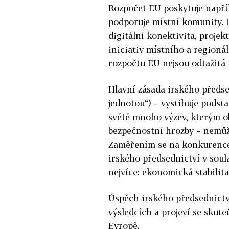
Rozpočet EU poskytuje napří
podporuje místní komunity. Pa
digitální konektivita, proje
iniciativ místního a regioná
rozpočtu EU nejsou odtažitá –
Hlavní zásada irského předsed
jednotou“) – vystihuje podst
světě mnoho výzev, kterým ob
bezpečnostní hrozby – nemůž
Zaměřením se na konkurence
irského předsednictví v soula
nejvíce: ekonomická stabilita
Úspěch irského předsednictví
výsledcích a projeví se skut
Evropě.