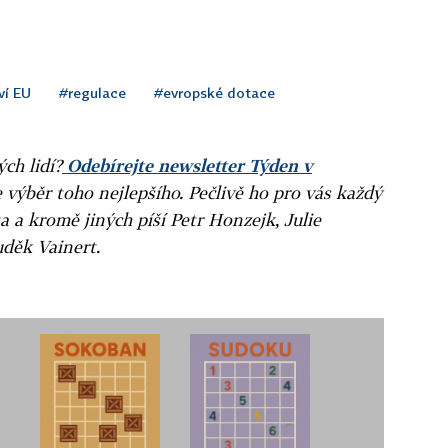
ví EU
#regulace
#evropské dotace
ých lidí?
Odebírejte newsletter Týden v
e výběr toho nejlepšího. Pečlivě ho pro vás každý
a a kromě jiných píší Petr Honzejk, Julie
uděk Vainert.