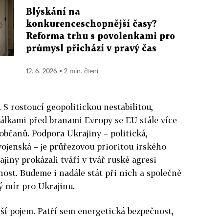
Blýskání na
konkurenceschopnější časy?
Reforma trhu s povolenkami pro
průmysl přichází v pravý čas
12. 6. 2026 ▪ 2 min. čtení
 S rostoucí geopolitickou nestabilitou,
álkami před branami Evropy se EU stále více
bčanů. Podpora Ukrajiny – politická,
ojenská – je průřezovou prioritou irského
jiny prokázali tváří v tvář ruské agresi
ost. Budeme i nadále stát při nich a společně
lý mír pro Ukrajinu.
ší pojem. Patří sem energetická bezpečnost,