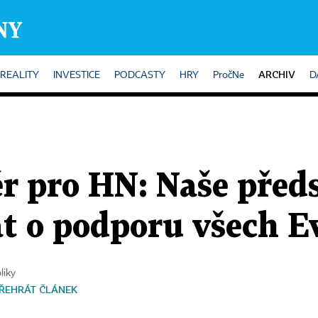
ARCHIV
REALITY
INVESTICE
PODCASTY
HRY
PročNe
D
r pro HN: Naše před
at o podporu všech 
liky
ŘEHRÁT ČLÁNEK