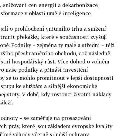
 snižování cen energií a dekarbonizace,
nsformace v oblasti umělé inteligence.
silí o prohloubení vnitřního trhu a snížení
tranit překážky, které v současnosti zvyšují
ropě. Podniky – zejména ty malé a střední – těží
nazšího přeshraničního obchodu, což následně
stní hospodářský růst. Více dohod o volném
o naše podniky a přináší investiční
 by se to mohlo promítnout v lepší dostupnosti
ístupu ke službám a silnější ekonomické
ejistoty. V době, kdy rostoucí životní náklady
áleží.
hodnoty – se zaměřuje na prosazování
ých práv, které jsou základem evropské kvality
římé výhody včetně silnější ochrany