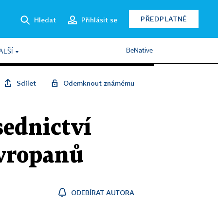
PŘEDPLATNÉ
Hledat
Přihlásit se
BeNative
ALŠÍ
Sdílet
Odemknout známému
sednictví
Evropanů
ODEBÍRAT AUTORA