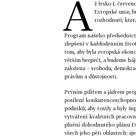
A
ž Irsko 1. červe
Evropské unie, b
rozhodnutí, která
Program našeho předsednict
zlepšení v každodenním živo
tom, aby byla evropská ekon
větším bezpečí, a budeme háj
založena – svobodu, demokrac
právům a důstojnosti.
Prvním pilířem a jádrem pro
posílení konkurenceschopno
podniků, aby rostly a byly ús
vytváření kvalitních pracovn
plnění dohodnutého plánu Ev
všech jeho pěti oblastech: zj