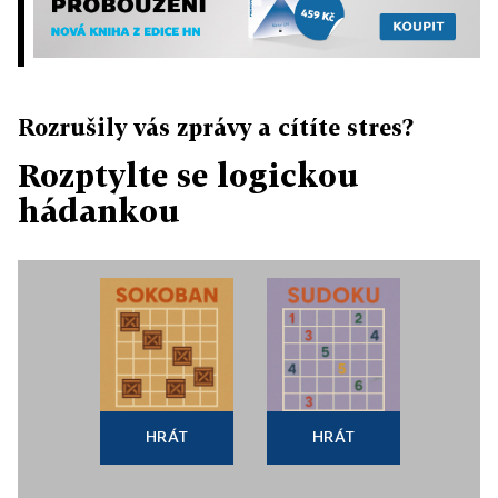
Rozrušily vás zprávy a cítíte stres?
Rozptylte se logickou
hádankou
HRÁT
HRÁT