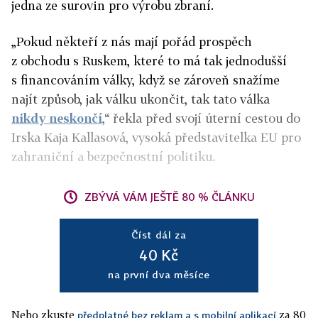
jedna ze surovin pro výrobu zbraní.
„Pokud někteří z nás mají pořád prospěch
z obchodu s Ruskem, které to má tak jednodušší
s financováním války, když se zároveň snažíme
najít způsob, jak válku ukončit, tak tato válka
nikdy neskončí
,“ řekla před svojí úterní cestou do
Irska Kaja Kallasová, vysoká představitelka EU pro
zahraniční a bezpečnostní politiku.
ZBÝVÁ VÁM JEŠTĚ 80 % ČLÁNKU
Číst dál za
40 Kč
na první dva měsíce
Nebo zkuste
za 80
předplatné bez reklam a s mobilní aplikací