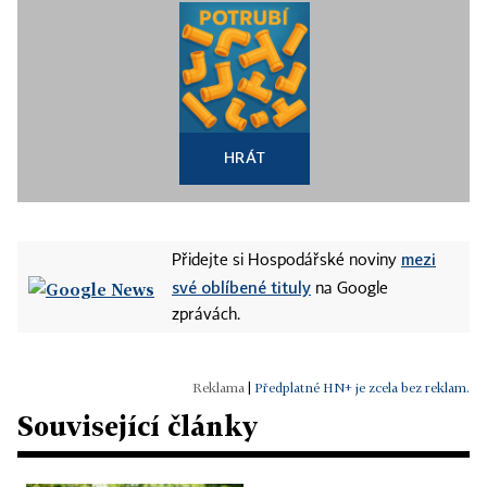
HRÁT
mezi
Přidejte si Hospodářské noviny
své oblíbené tituly
na Google
zprávách.
|
Předplatné HN+ je zcela bez reklam.
Související články