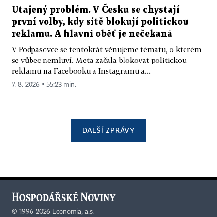
Utajený problém. V Česku se chystají
první volby, kdy sítě blokují politickou
reklamu. A hlavní oběť je nečekaná
V Podpásovce se tentokrát věnujeme tématu, o kterém
se vůbec nemluví. Meta začala blokovat politickou
reklamu na Facebooku a Instagramu a...
7. 8. 2026 ▪ 55:23 min.
DALŠÍ ZPRÁVY
©
1996-2026
Economia, a.s.