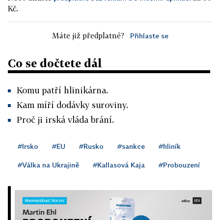
Kč.
Máte již předplatné?
Přihlaste se
Co se dočtete dál
Komu patří hlinikárna.
Kam míří dodávky suroviny.
Proč ji irská vláda brání.
#Irsko
#EU
#Rusko
#sankce
#hliník
#Válka na Ukrajině
#Kallasová Kaja
#Probouzení