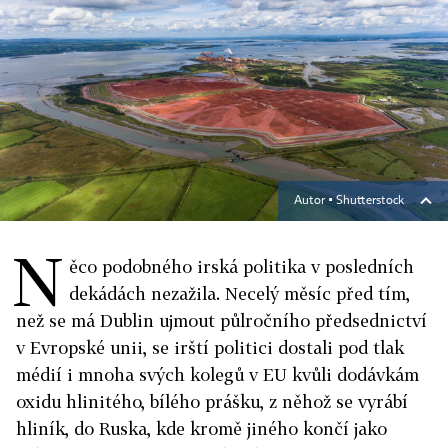
Autor ▪
Shutterstock
N
ěco podobného irská politika v posledních
dekádách nezažila. Necelý měsíc před tím,
než se má Dublin ujmout půlročního předsednictví
v Evropské unii, se irští politici dostali pod tlak
médií i mnoha svých kolegů v EU kvůli dodávkám
oxidu hlinitého, bílého prášku, z něhož se vyrábí
hliník, do Ruska, kde kromě jiného končí jako