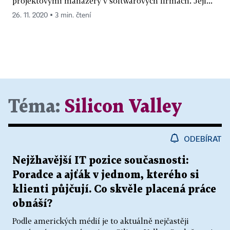
projektovými manažery v softwarových firmách. Její...
26. 11. 2020 ▪ 3 min. čtení
Téma:
Silicon Valley
ODEBÍRAT
Nejžhavější IT pozice současnosti:
Poradce a ajťák v jednom, kterého si
klienti půjčují. Co skvěle placená práce
obnáší?
Podle amerických médií je to aktuálně nejčastěji