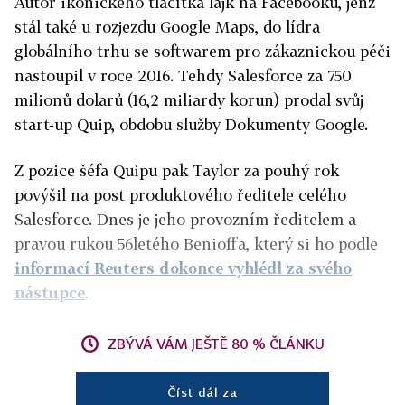
Autor ikonického tlačítka lajk na Facebooku, jenž
stál také u rozjezdu Google Maps, do lídra
globálního trhu se softwarem pro zákaznickou péči
nastoupil v roce 2016. Tehdy Salesforce za 750
milionů dolarů (16,2 miliardy korun) prodal svůj
start-up Quip, obdobu služby Dokumenty Google.
Z pozice šéfa Quipu pak Taylor za pouhý rok
povýšil na post produktového ředitele celého
Salesforce. Dnes je jeho provozním ředitelem a
pravou rukou 56letého Benioffa, který si ho podle
informací Reuters dokonce vyhlédl za svého
nástupce
.
ZBÝVÁ VÁM JEŠTĚ 80 % ČLÁNKU
Číst dál za