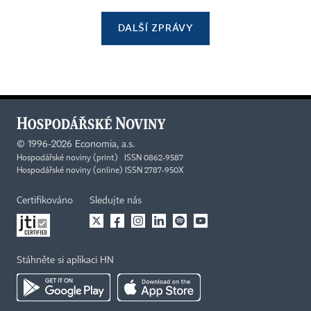
DALŠÍ ZPRÁVY
©
1996-2026
Economia, a.s.
Hospodářské noviny (print) ISSN 0862-9587
Hospodářské noviny (online) ISSN 2787-950X
Certifikováno
Sledujte nás
Stáhněte si aplikaci HN