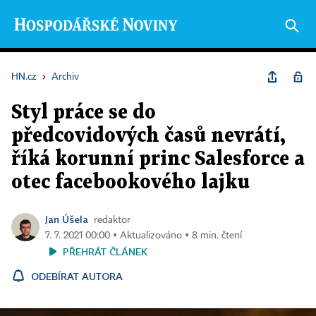
HN.cz
›
Archiv
Styl práce se do
předcovidových časů nevrátí,
říká korunní princ Salesforce a
otec facebookového lajku
Jan Úšela
redaktor
7. 7. 2021 00:00 ▪ Aktualizováno ▪ 8 min. čtení
PŘEHRÁT ČLÁNEK
ODEBÍRAT AUTORA