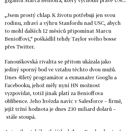
gigantu Marca Benioffa, který vychodil právě USC.
„Jsem prostý chlap. K životu potřebuji jen svou
rodinu, zdraví a výhru Stanfordu nad USC, abych
to mohl dalších 12 měsíců připomínat Marcu
Benioffovi,“ poškádlil tehdy Taylor svého bosse
přes Twitter.
Fanouškovská rivalita se přitom ukázala jako
jediný sporný bod ve vztahu těchto dvou mužů.
Dnes 41letý programátor a exmanažer Googlu a
Facebooku, jehož měly nyní HN možnost
vyzpovídat, totiž jinak platí za Benioffova
oblíbence. Jeho hvězda navíc v Salesforce – firmě,
jejíž tržní hodnota je dnes 230 miliard dolarů –
stále stoupá.