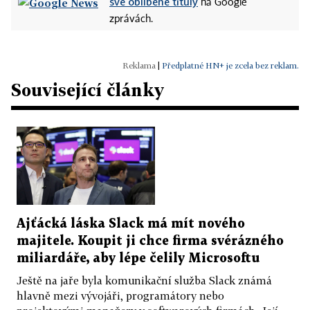
své oblíbené tituly
na Google
zprávách.
|
Předplatné HN+ je zcela bez reklam.
Související články
Ajťácká láska Slack má mít nového
majitele. Koupit ji chce firma svérázného
miliardáře, aby lépe čelily Microsoftu
Ještě na jaře byla komunikační služba Slack známá
hlavně mezi vývojáři, programátory nebo