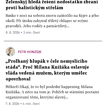
Zelenskyj hledá řešení nedostatku zbraní
proti balistickým střelám
Rusko v noci na sobotu znovu zaútočilo na Kyjev a jeho
okolí. Při útoku zahynul tříletý chlapec se svými
prarodiči. Jeho rodiče a patnáctiletý...
8. 8. 2026 ▪ 3 min. čtení
PETR HONZEJK
„Prolhaný hlupák v čele nemyslícího
stáda“. Proč Milana Knížáka oslavuje
vláda vedená mužem, kterým umělec
opovrhoval
Někteří říkají, že to byl poslední happening Milana
Knížáka. A něco na tom je. Pohřeb se státními poctami
organizovaný těmi, kterými slavný...
7. 8. 2026 ▪ 4 min. čtení