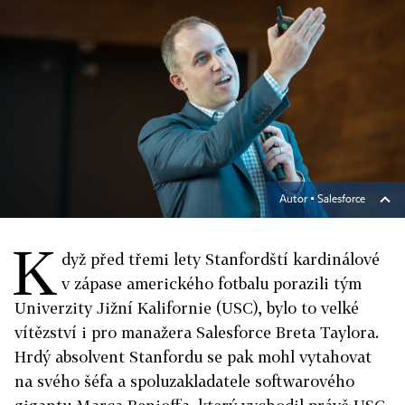
Autor ▪
Salesforce
K
dyž před třemi lety Stanfordští kardinálové
v zápase amerického fotbalu porazili tým
Univerzity Jižní Kalifornie (USC), bylo to velké
vítězství i pro manažera Salesforce Breta Taylora.
Hrdý absolvent Stanfordu se pak mohl vytahovat
na svého šéfa a spoluzakladatele softwarového