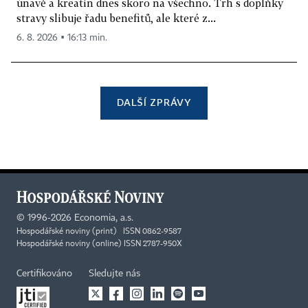
únavě a kreatin dnes skoro na všechno. Trh s doplňky
stravy slibuje řadu benefitů, ale které z...
6. 8. 2026 ▪ 16:13 min.
DALŠÍ ZPRÁVY
©
1996-2026
Economia, a.s.
Hospodářské noviny (print) ISSN 0862-9587
Hospodářské noviny (online) ISSN 2787-950X
Certifikováno
Sledujte nás