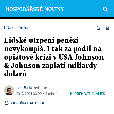
HN.cz
›
Archiv
Lidské utrpení penězi
nevykoupíš. I tak za podíl na
opiátové krizi v USA Johnson
& Johnson zaplatí miliardy
dolarů
Jan Úšela
redaktor
PŘEHRÁT ČLÁNEK
23. 7. 2021 00:00 ▪ 3 min. čtení
ODEBÍRAT AUTORA