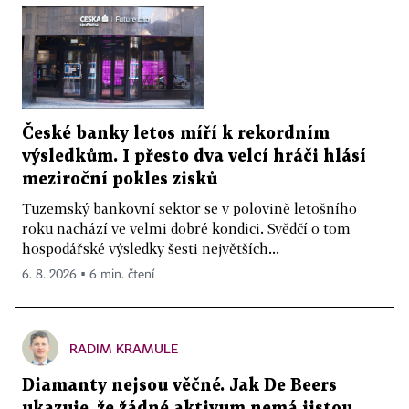
České banky letos míří k rekordním
výsledkům. I přesto dva velcí hráči hlásí
meziroční pokles zisků
Tuzemský bankovní sektor se v polovině letošního
roku nachází ve velmi dobré kondici. Svědčí o tom
hospodářské výsledky šesti největších...
6. 8. 2026 ▪ 6 min. čtení
RADIM KRAMULE
Diamanty nejsou věčné. Jak De Beers
ukazuje, že žádné aktivum nemá jistou