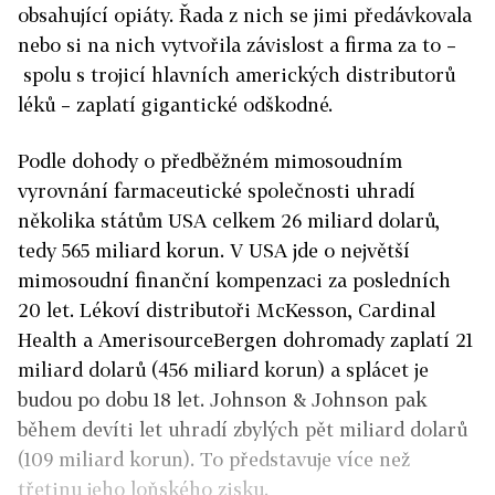
obsahující opiáty. Řada z nich se jimi předávkovala
nebo si na nich vytvořila závislost a firma za to –
spolu s trojicí hlavních amerických distributorů
léků – zaplatí gigantické odškodné.
Podle dohody o předběžném mimosoudním
vyrovnání farmaceutické společnosti uhradí
několika státům USA celkem 26 miliard dolarů,
tedy 565 miliard korun. V USA jde o největší
mimosoudní finanční kompenzaci za posledních
20 let. Lékoví distributoři McKesson, Cardinal
Health a AmerisourceBergen dohromady zaplatí 21
miliard dolarů (456 miliard korun) a splácet je
budou po dobu 18 let. Johnson & Johnson pak
během devíti let uhradí zbylých pět miliard dolarů
(109 miliard korun). To představuje více než
třetinu jeho loňského zisku.