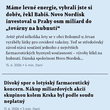
Máme levné energie, vybrali jste si
dobře, řekl Babiš. Novo Nordisk
investoval u Prahy osm miliard do
„továrny na hubnutí“
Ještě před několika lety se v obci Bohumil u Jevan
vyráběly látky pro covidové vakcíny. Teď se středočeský
závod stává součástí jednoho z největších
farmaceutických byznysů současnosti – výroby léků na
hubnutí. Dánská společnost Novo Nordisk...
15. 6. 2026 ▪ 4 min. čtení
Divoký spor o lotyšský farmaceutický
koncern. Nákup miliardových akcií
skupinou kolem Krska byl podle soudu
neplatný
11. 6. 2026 ▪ 5 min. čtení