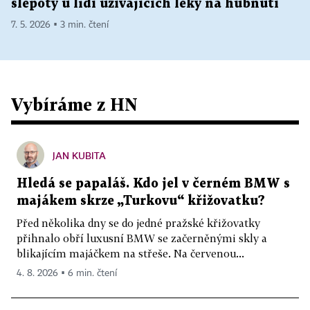
slepoty u lidí užívajících léky na hubnutí
7. 5. 2026 ▪ 3 min. čtení
Vybíráme z HN
JAN KUBITA
Hledá se papaláš. Kdo jel v černém BMW s
majákem skrze „Turkovu“ křižovatku?
Před několika dny se do jedné pražské křižovatky
přihnalo obří luxusní BMW se začerněnými skly a
blikajícím majáčkem na střeše. Na červenou...
4. 8. 2026 ▪ 6 min. čtení