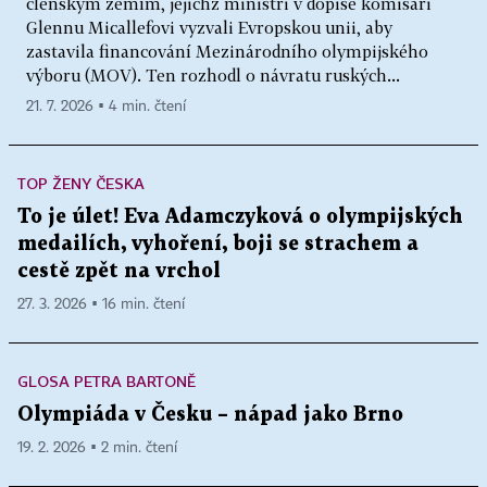
členským zemím, jejichž ministři v dopise komisaři
Glennu Micallefovi vyzvali Evropskou unii, aby
zastavila financování Mezinárodního olympijského
výboru (MOV). Ten rozhodl o návratu ruských...
21. 7. 2026 ▪ 4 min. čtení
TOP ŽENY ČESKA
To je úlet! Eva Adamczyková o olympijských
medailích, vyhoření, boji se strachem a
cestě zpět na vrchol
27. 3. 2026 ▪ 16 min. čtení
GLOSA PETRA BARTONĚ
Olympiáda v Česku – nápad jako Brno
19. 2. 2026 ▪ 2 min. čtení