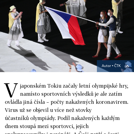
Autor ▪
ČTK
V
japonském Tokiu začaly letní olympijské hry,
namísto sportovních výsledků je ale zatím
ovládla jiná čísla – počty nakažených koronavirem.
Virus už se objevil u více než stovky
účastníků olympiády. Podíl nakažených každým
dnem stoupá mezi sportovci, jejich