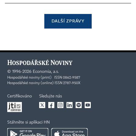
DALŠÍ ZPRÁVY
©
1996-2026
Economia, a.s.
Hospodářské noviny (print) ISSN 0862-9587
Hospodářské noviny (online) ISSN 2787-950X
Certifikováno
Sledujte nás
Stáhněte si aplikaci HN