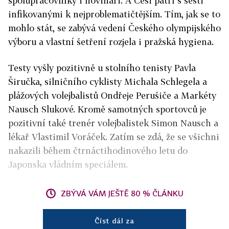
spolupracovníky i novináři. A Češi patří s šesti
infikovanými k nejproblematičtějším. Tím, jak se to
mohlo stát, se zabývá vedení Českého olympijského
výboru a vlastní šetření rozjela i pražská hygiena.
Testy vyšly pozitivně u stolního tenisty Pavla
Širučka, silničního cyklisty Michala Schlegela a
plážových volejbalistů Ondřeje Perušiče a Markéty
Nausch Slukové. Kromě samotných sportovců je
pozitivní také trenér volejbalistek Simon Nausch a
lékař Vlastimil Voráček. Zatím se zdá, že se všichni
nakazili během čtrnáctihodinového letu do
Japonska vládním speciálem.
ZBÝVÁ VÁM JEŠTĚ 80 % ČLÁNKU
Číst dál za