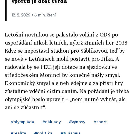
sportů je dost tvrdá
12. 2. 2026 ▪ 6 min. čtení
Letošní novinkou se pak stalo volání z ODS po
uspořádání nikoli letních, nýbrž zimních her 2038.
Když se nepostavil stadion pro Sáblíkovou, teď by
se nově v Letňanech mohl postavit pro Jílka. A
radovala by se i EU, její dotace na sjezdovku ve
středočeském Monínci by konečně našly smysl.
Ekonomický smysl ale nehledejme a za příští hry
zůstaňme vděčni cizím daním. Na pořádání je třeba
olympijské heslo upravit – „není nutné vyhrát, ale
ani se zúčastnit“.
#olympiáda
#náklady
#výnosy
#sport
#reality
#politika
#turismus