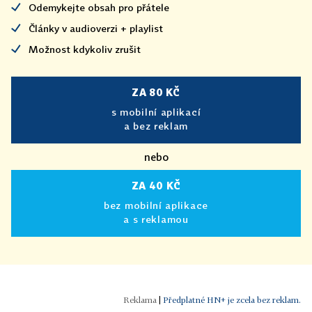
Odemykejte obsah pro přátele
Články v audioverzi + playlist
Možnost kdykoliv zrušit
ZA 80 KČ
s mobilní aplikací
a bez reklam
nebo
ZA 40 KČ
bez mobilní aplikace
a s reklamou
|
Předplatné HN+ je zcela bez reklam.