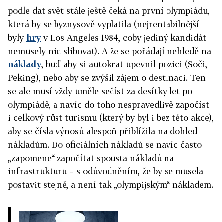
podle dat svět stále ještě čeká na první olympiádu,
která by se byznysově vyplatila (nejrentabilnější
byly
hry
v Los Angeles 1984, coby jediný kandidát
nemusely nic slibovat). A že se pořádají nehledě na
náklady
, buď aby si autokrat upevnil pozici (Soči,
Peking), nebo aby se zvýšil zájem o destinaci. Ten
se ale musí vždy uměle sečíst za desítky let po
olympiádě, a navíc do toho nespravedlivě započíst
i celkový růst turismu (který by byl i bez této akce),
aby se čísla výnosů alespoň přiblížila na dohled
nákladům. Do oficiálních nákladů se navíc často
„zapomene“ započítat spousta nákladů na
infrastrukturu – s odůvodněním, že by se musela
postavit stejně, a není tak „olympijským“ nákladem.