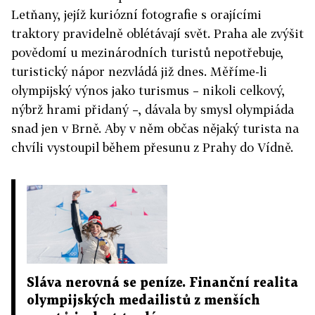
Letňany, jejíž kuriózní fotografie s orajícími
traktory pravidelně oblétávají svět. Praha ale zvýšit
povědomí u mezinárodních turistů nepotřebuje,
turistický nápor nezvládá již dnes. Měříme-li
olympijský výnos jako turismus – nikoli celkový,
nýbrž hrami přidaný –, dávala by smysl olympiáda
snad jen v Brně. Aby v něm občas nějaký turista na
chvíli vystoupil během přesunu z Prahy do Vídně.
Sláva nerovná se peníze. Finanční realita
olympijských medailistů z menších