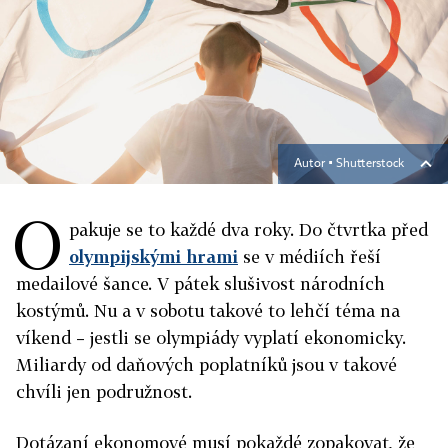
Autor ▪
Shutterstock
O
pakuje se to každé dva roky. Do čtvrtka před
olympijskými hrami
se v médiích řeší
medailové šance. V pátek slušivost národních
kostýmů. Nu a v sobotu takové to lehčí téma na
víkend – jestli se olympiády vyplatí ekonomicky.
Miliardy od daňových poplatníků jsou v takové
chvíli jen podružnost.
Dotázaní ekonomové musí pokaždé zopakovat, že