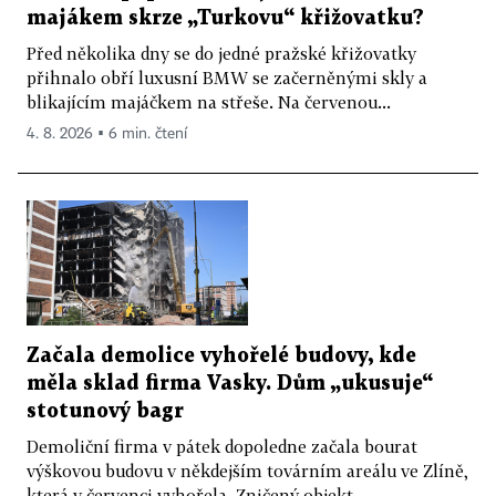
majákem skrze „Turkovu“ křižovatku?
Před několika dny se do jedné pražské křižovatky
přihnalo obří luxusní BMW se začerněnými skly a
blikajícím majáčkem na střeše. Na červenou...
4. 8. 2026 ▪ 6 min. čtení
Začala demolice vyhořelé budovy, kde
měla sklad firma Vasky. Dům „ukusuje“
stotunový bagr
Demoliční firma v pátek dopoledne začala bourat
výškovou budovu v někdejším továrním areálu ve Zlíně,
která v červenci vyhořela. Zničený objekt...