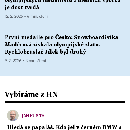
olympijských medailistů z menších sportů
je dost tvrdá
12. 2. 2026 ▪ 6 min. čtení
První medaile pro Česko: Snowboardistka
Maděrová získala olympijské zlato.
Rychlobruslař Jílek byl druhý
9. 2. 2026 ▪ 3 min. čtení
Vybíráme z HN
JAN KUBITA
Hledá se papaláš. Kdo jel v černém BMW s