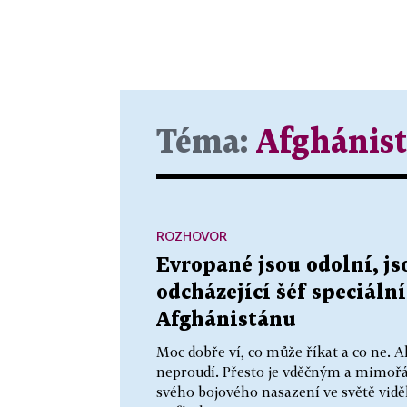
Téma:
Afghánis
ROZHOVOR
Evropané jsou odolní, jso
odcházející šéf speciální
Afghánistánu
Moc dobře ví, co může říkat a co ne. A
neproudí. Přesto je vděčným a mimo
svého bojového nasazení ve světě vidě