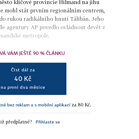
město klíčové provincie Hílmand na jihu
se mohl stát prvním regionálním centrem,
 do rukou radikálního hnutí Tálibán. Jeho
le agentury AP povedlo ovládnout devět z
lmandské metropole.
VÁ VÁM JEŠTĚ 90 % ČLÁNKU
Číst dál za
40 Kč
na první dva měsíce
za 80 Kč.
tné bez reklam a s mobilní aplikací
iž předplatné?
Přihlaste se