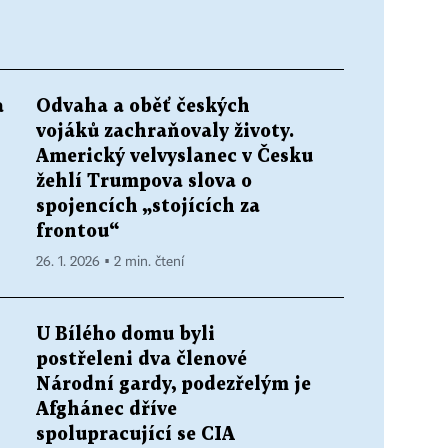
a
Odvaha a oběť českých
vojáků zachraňovaly životy.
Americký velvyslanec v Česku
žehlí Trumpova slova o
spojencích „stojících za
frontou“
26. 1. 2026 ▪ 2 min. čtení
U Bílého domu byli
postřeleni dva členové
Národní gardy, podezřelým je
Afghánec dříve
spolupracující se CIA