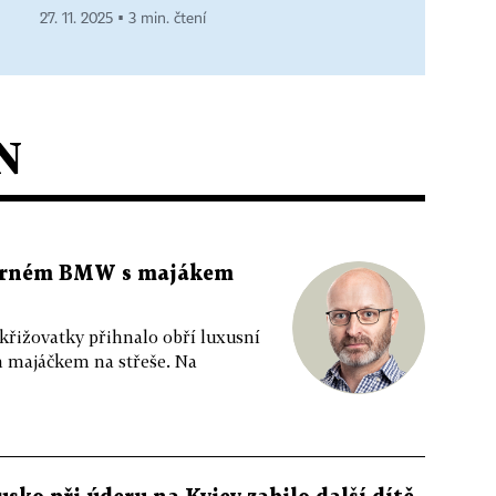
27. 11. 2025 ▪ 3 min. čtení
N
 černém BMW s majákem
 křižovatky přihnalo obří luxusní
m majáčkem na střeše. Na