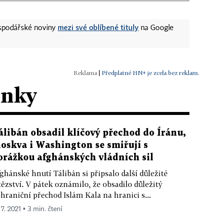
mezi své oblíbené tituly
ospodářské noviny
na Google
|
Předplatné HN+ je zcela bez reklam.
ánky
álibán obsadil klíčový přechod do Íránu,
oskva i Washington se smiřují s
orážkou afghánských vládních sil
ghánské hnutí Tálibán si připsalo další důležité
tězství. V pátek oznámilo, že obsadilo důležitý
hraniční přechod Islám Kala na hranici s...
 7. 2021 ▪ 3 min. čtení