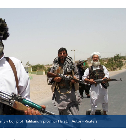
ly v boji proti Tálibánu v provincii Herat.
Autor ▪
Reuters