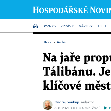
HOME
BYZNYS
ZPRÁVY
NÁZORY
TECH
HN.cz
›
Archiv
Na jaře prop
Tálibánu. Je
klíčové měs
Ondřej Soukup
redaktor
6. 8. 2021 00:00 ▪ 4 min. čtení