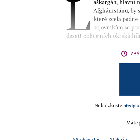
L
aškargáh, hlavní 
Afghánistánu, by 
které zcela padne
bojovníkům se pod
deseti
policejních
okrsků hí
ZBÝ
Nebo zkuste
předpla
Máte j
#Afghánistán
#Tálibán