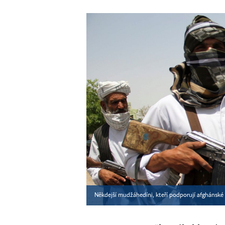
Někdejší mudžáhedíni, kteří podporují afghánské sí