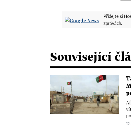
Přidejte si H
zprávách.
Související čl
T
M
p
Af
ví
po
12.