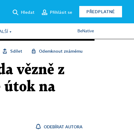
PŘEDPLATNÉ
Hledat
Přihlásit se
BeNative
ALŠÍ
Sdílet
Odemknout známému
da vězně z
e útok na
ODEBÍRAT AUTORA