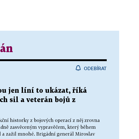
tán
ODEBÍRAT
u jen líní to ukázat, říká
ch sil a veterán bojů z
kční historky z bojových operací z něj zrovna
řádně zasvěceným vypravěčem, který během
l a zažil mnohé. Brigádní generál Miroslav