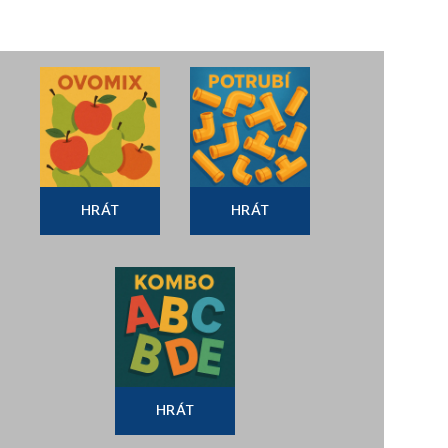
HRÁT
HRÁT
HRÁT