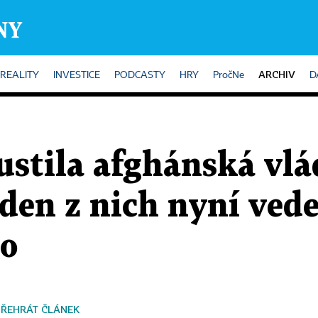
ARCHIV
REALITY
INVESTICE
PODCASTY
HRY
PročNe
D
ustila afghánská vlá
den z nich nyní ved
to
PŘEHRÁT ČLÁNEK