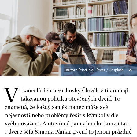
Autor ▪
Priscilla du Preez / Unsplash
V
kancelářích neziskovky Člověk v tísni mají
takzvanou politiku otevřených dveří. To
znamená, že každý zaměstnanec může své
nejasnosti nebo problémy řešit s kýmkoliv dle
svého uvážení. A otevřené jsou všem ke konzultaci
i dveře šéfa Šimona Pánka. „Není to jenom prázdné