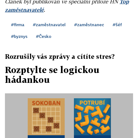
Článek byl publikován ve speciální příloze HN
Top
zaměstnavatelé
.
#firma
#zaměstnavatel
#zaměstnanec
#šéf
#byznys
#Česko
Rozrušily vás zprávy a cítíte stres?
Rozptylte se logickou
hádankou