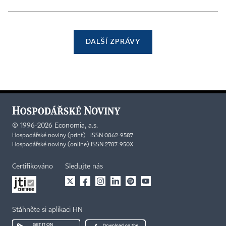
DALŠÍ ZPRÁVY
©
1996-2026
Economia, a.s.
Hospodářské noviny (print) ISSN 0862-9587
Hospodářské noviny (online) ISSN 2787-950X
Certifikováno
Sledujte nás
Stáhněte si aplikaci HN