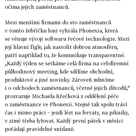
očima jejich zaměstnanců.
Mezi menšími firmami do sto zaměstnanců
v tomto žebříčku loni vyhrála Phonexia, která
se věnuje vývoji softwaru řečové technologie. Mezi
její hlavní fígle, jak nastolit dobrou atmosféru,
patří například to, že komunikuje transparentně.
„Každý týden se setkáme celá firma na celofiremní
půlhodinový meeting, kde sdílíme obchodní,
produktové a jiné novinky. Zároveň mluvíme
i o odchodech zaměstnanců, včetně jejich důvodů,“
prozrazuje Michaela Křečková z oddělení péče
o zaměstnance ve Phonexii. Stejně tak spolu tráví
čas i mimo práci − jezdí lézt na ferraty, na pikniky,
v zimě třeba lyžovat. Každý první pátek v měsíci
pořádají pravidelné snídaně.