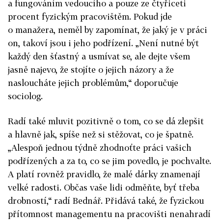
a fungováním vedoucího a pouze ze čtyřiceti
procent fyzickým pracovištěm. Pokud jde
o manažera, neměl by zapomínat, že jaký je v práci
on, takoví jsou i jeho podřízení. „Není nutné být
každý den šťastný a usmívat se, ale dejte všem
jasně najevo, že stojíte o jejich názory a že
nasloucháte jejich problémům,“ doporučuje
sociolog.
Radí také mluvit pozitivně o tom, co se dá zlepšit
a hlavně jak, spíše než si stěžovat, co je špatně.
„Alespoň jednou týdně zhodnoťte práci vašich
podřízených a za to, co se jim povedlo, je pochvalte.
A platí rovněž pravidlo, že malé dárky znamenají
velké radosti. Občas vaše lidi odměňte, byť třeba
drobností,“ radí Bednář. Přidává také, že fyzickou
přítomnost managementu na pracovišti nenahradí