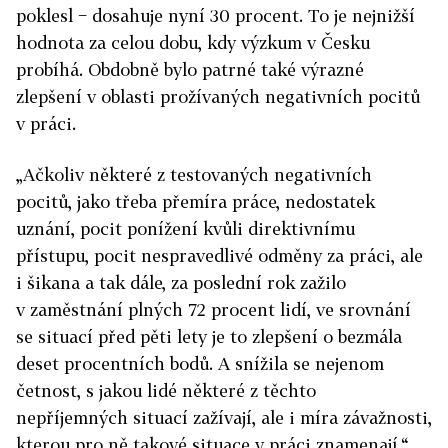
poklesl − dosahuje nyní 30 procent. To je nejnižší
hodnota za celou dobu, kdy výzkum v Česku
probíhá. Obdobně bylo patrné také výrazné
zlepšení v oblasti prožívaných negativních pocitů
v práci.
„Ačkoliv některé z testovaných negativních
pocitů, jako třeba přemíra práce, nedostatek
uznání, pocit ponížení kvůli direktivnímu
přístupu, pocit nespravedlivé odměny za práci, ale
i šikana a tak dále, za poslední rok zažilo
v zaměstnání plných 72 procent lidí, ve srovnání
se situací před pěti lety je to zlepšení o bezmála
deset procentních bodů. A snížila se nejenom
četnost, s jakou lidé některé z těchto
nepříjemných situací zažívají, ale i míra závažnosti,
kterou pro ně takové situace v práci znamenají,“