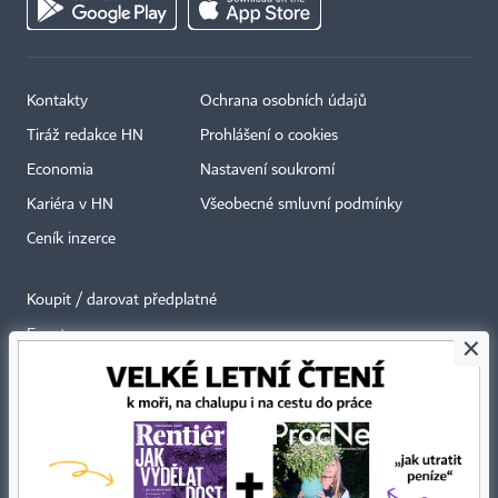
Kontakty
Ochrana osobních údajů
Tiráž redakce HN
Prohlášení o cookies
Economia
Nastavení soukromí
Kariéra v HN
Všeobecné smluvní podmínky
Ceník inzerce
Koupit / darovat předplatné
Eventy
×
Newslettery
RSS kanály
Autorská práva vykonává vydavatel. Bez písemného svolení vydavatele je