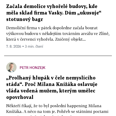
Začala demolice vyhořelé budovy, kde
měla sklad firma Vasky. Dům „ukusuje“
stotunový bagr
Demoliční firma v pátek dopoledne začala bourat
výškovou budovu v někdejším továrním areálu ve Zlíně,
která v červenci vyhořela. Zničený objekt...
7. 8. 2026 ▪ 3 min. čtení
PETR HONZEJK
„Prolhaný hlupák v čele nemyslícího
stáda“. Proč Milana Knížáka oslavuje
vláda vedená mužem, kterým umělec
opovrhoval
Někteří říkají, že to byl poslední happening Milana
Knížáka. A něco na tom je. Pohřeb se státními poctami