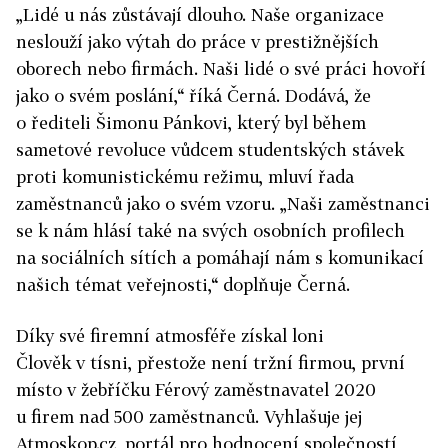
„Lidé u nás zůstávají dlouho. Naše organizace
neslouží jako výtah do práce v prestižnějších
oborech nebo firmách. Naši lidé o své práci hovoří
jako o svém poslání,“ říká Černá. Dodává, že
o řediteli Šimonu Pánkovi, který byl během
sametové revoluce vůdcem studentských stávek
proti komunistickému režimu, mluví řada
zaměstnanců jako o svém vzoru. „Naši zaměstnanci
se k nám hlásí také na svých osobních profilech
na sociálních sítích a pomáhají nám s komunikací
našich témat veřejnosti,“ doplňuje Černá.
Díky své firemní atmosféře získal loni
Člověk v tísni, přestože není tržní firmou, první
místo v žebříčku Férový zaměstnavatel 2020
u firem nad 500 zaměstnanců. Vyhlašuje jej
Atmoskop.cz, portál pro hodnocení společností