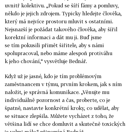
uvnitř kolektivu. „Pokud se šíří fámy a pomluvy,
někdo je jejich zdrojem. Typicky hledejte člověka,
který má nejvíce prostoru mluvit s ostatními.
Nejsnazší je požádat takového člověka, aby šířil
korektní informaci a dát mu ji. Buď jsme
se tím pokusili přimět šiřitele, aby s námi
spolupracoval, nebo máme alespoň protiváhu
k jeho chování,“ vysvětluje Bednář.
Když už je jasné, kdo je tím problémovým
zaměstnancem v týmu, prvním krokem, jak s ním
naložit, je správná komunikace. „Věnujte mu
individuálně pozornost a čas, proberte, co je
špatně, nastavte konkrétní kroky, co udělat, aby
se situace zlepšila. Můžete vycházet z toho, že
většina lidí se chce domluvit a skutečně toxických
je velmi málo,“ připomíná Bednář.