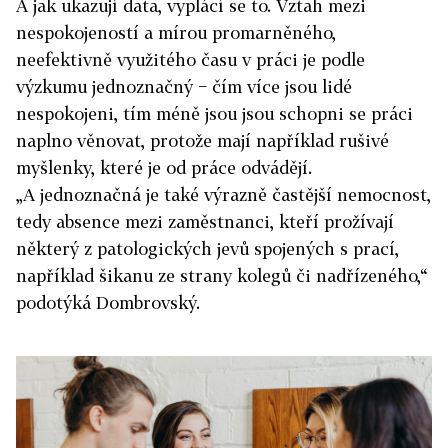
A jak ukazují data, vyplácí se to. Vztah mezi
nespokojeností a mírou promarněného,
neefektivně využitého času v práci je podle
výzkumu jednoznačný − čím více jsou lidé
nespokojeni, tím méně jsou jsou schopni se práci
naplno věnovat, protože mají například rušivé
myšlenky, které je od práce odvádějí.
„A jednoznačná je také výrazně častější nemocnost,
tedy absence mezi zaměstnanci, kteří prožívají
některý z patologických jevů spojených s prací,
například šikanu ze strany kolegů či nadřízeného,“
podotýká Dombrovský.