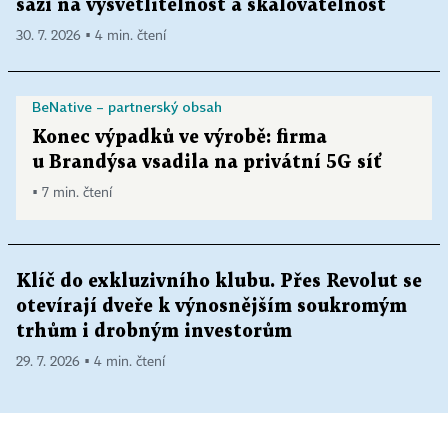
sází na vysvětlitelnost a škálovatelnost
30. 7. 2026 ▪ 4 min. čtení
BeNative – partnerský obsah
Konec výpadků ve výrobě: firma
u Brandýsa vsadila na privátní 5G síť
▪ 7 min. čtení
Klíč do exkluzivního klubu. Přes Revolut se
otevírají dveře k výnosnějším soukromým
trhům i drobným investorům
29. 7. 2026 ▪ 4 min. čtení