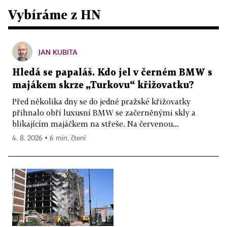
Vybíráme z HN
JAN KUBITA
Hledá se papaláš. Kdo jel v černém BMW s
majákem skrze „Turkovu“ křižovatku?
Před několika dny se do jedné pražské křižovatky
přihnalo obří luxusní BMW se začerněnými skly a
blikajícím majáčkem na střeše. Na červenou...
4. 8. 2026 ▪ 6 min. čtení