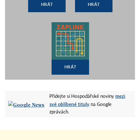
HRÁT
HRÁT
HRÁT
mezi
Přidejte si Hospodářské noviny
své oblíbené tituly
na Google
zprávách.