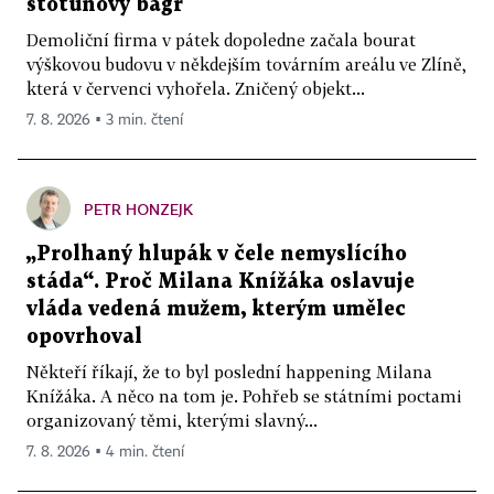
stotunový bagr
Demoliční firma v pátek dopoledne začala bourat
výškovou budovu v někdejším továrním areálu ve Zlíně,
která v červenci vyhořela. Zničený objekt...
7. 8. 2026 ▪ 3 min. čtení
PETR HONZEJK
„Prolhaný hlupák v čele nemyslícího
stáda“. Proč Milana Knížáka oslavuje
vláda vedená mužem, kterým umělec
opovrhoval
Někteří říkají, že to byl poslední happening Milana
Knížáka. A něco na tom je. Pohřeb se státními poctami
organizovaný těmi, kterými slavný...
7. 8. 2026 ▪ 4 min. čtení