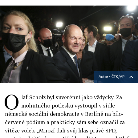
Autor ▪
ČTK/AP
O
laf Scholz byl suverénní jako vždycky. Za
mohutného potlesku vystoupil v sídle
německé sociální demokracie v Berlíně na bílo-
červené pódium a prakticky sám sebe označil za
vítěze voleb. „Mnozí dali svůj hlas právě SPD,