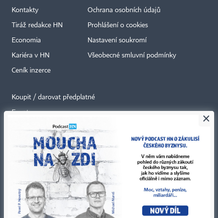
Kontakty
Ochrana osobních údajů
Tiráž redakce HN
Prohlášení o cookies
Economia
Nastavení soukromí
Kariéra v HN
Všeobecné smluvní podmínky
Ceník inzerce
Koupit / darovat předplatné
Eventy
×
Newslettery
RSS kanály
Autorská práva vykonává vydavatel. Bez písemného svolení vydavatele je
zakázáno jakékoli užití částí nebo celku díla, zejména rozmnožování a šíření
jakýmkoli způsobem, mechanickým nebo elektronickým, v českém nebo
jiném jazyce. Bez souhlasu vydavatele je zakázáno též rozmnožování
obsahu pro účely automatizované analýzy textů nebo dat