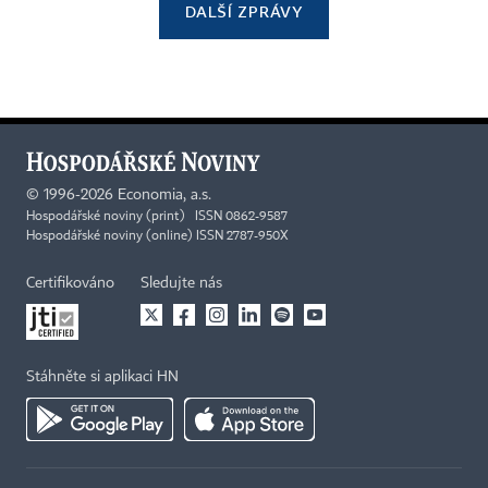
DALŠÍ ZPRÁVY
©
1996-2026
Economia, a.s.
Hospodářské noviny (print) ISSN 0862-9587
Hospodářské noviny (online) ISSN 2787-950X
Certifikováno
Sledujte nás
Stáhněte si aplikaci HN