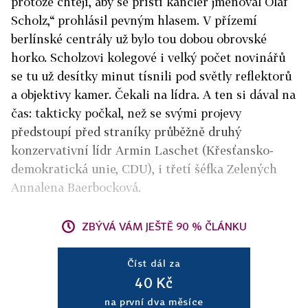
protože chtějí, aby se příští kancléř jmenoval Olaf
Scholz,“ prohlásil pevným hlasem. V přízemí
berlínské centrály už bylo tou dobou obrovské
horko. Scholzovi kolegové i velký počet novinářů
se tu už desítky minut tísnili pod světly reflektorů
a objektivy kamer. Čekali na lídra. A ten si dával na
čas: takticky počkal, než se svými projevy
předstoupí před straníky průběžně druhý
konzervativní lídr Armin Laschet (Křesťansko-
demokratická unie, CDU), i třetí šéfka Zelených
Annalena Baerbocková.
ZBÝVÁ VÁM JEŠTĚ 90 % ČLÁNKU
Číst dál za
40 Kč
na první dva měsíce