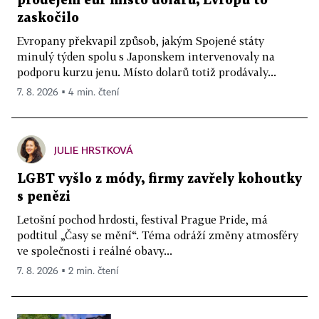
prodejem eur místo dolarů, Evropu to
zaskočilo
Evropany překvapil způsob, jakým Spojené státy
minulý týden spolu s Japonskem intervenovaly na
podporu kurzu jenu. Místo dolarů totiž prodávaly...
7. 8. 2026 ▪ 4 min. čtení
JULIE HRSTKOVÁ
LGBT vyšlo z módy, firmy zavřely kohoutky
s penězi
Letošní pochod hrdosti, festival Prague Pride, má
podtitul „Časy se mění“. Téma odráží změny atmosféry
ve společnosti i reálné obavy...
7. 8. 2026 ▪ 2 min. čtení