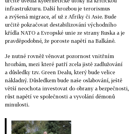
určitě uvedla kybernetické útoky na kritickou
infrastrukturu. Další hrozbou je terorismus
a zvýšená migrace, ať už z Afriky či Asie. Bude
určitě pokračovat destabilizování východního
křídla NATO a Evropské unie ze strany Ruska a je
pravděpodobné, že poroste napětí na Balkáně.
Je nutné rovněž věnovat pozornost vnitřním
hrozbám, mezi které patří zcela jistě zadlužování
a důsledky tzv. Green Dealu, který bude velice
nákladný. Důsledkem bude naše oslabování, ještě
větší neochota investovat do obrany a bezpečnosti,
růst napětí ve společnosti a vyvolání démonů
minulosti.