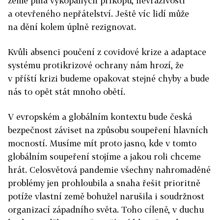
země plná vykopaných příkopů, nevraživosti
a otevřeného nepřátelství. Ještě víc lidí může
na dění kolem úplně rezignovat.
Kvůli absenci poučení z covidové krize a adaptace
systému protikrizové ochrany nám hrozí, že
v příští krizi budeme opakovat stejné chyby a bude
nás to opět stát mnoho obětí.
V evropském a globálním kontextu bude česká
bezpečnost záviset na způsobu soupeření hlavních
mocností. Musíme mít proto jasno, kde v tomto
globálním soupeření stojíme a jakou roli chceme
hrát. Celosvětová pandemie všechny nahromaděné
problémy jen prohloubila a snaha řešit prioritně
potíže vlastní země bohužel narušila i soudržnost
organizací západního světa. Toho cíleně, v duchu