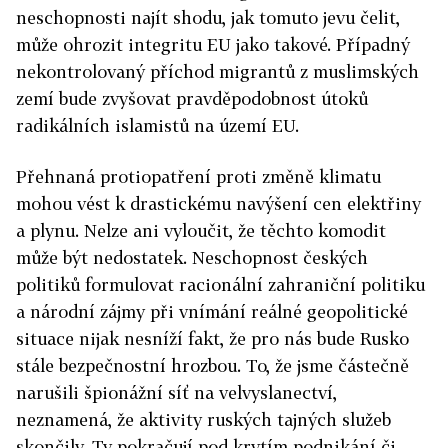
neschopnosti najít shodu, jak tomuto jevu čelit,
může ohrozit integritu EU jako takové. Případný
nekontrolovaný příchod migrantů z muslimských
zemí bude zvyšovat pravděpodobnost útoků
radikálních islamistů na území EU.
Přehnaná protiopatření proti změně klimatu
mohou vést k drastickému navýšení cen elektřiny
a plynu. Nelze ani vyloučit, že těchto komodit
může být nedostatek. Neschopnost českých
politiků formulovat racionální zahraniční politiku
a národní zájmy při vnímání reálné geopolitické
situace nijak nesníží fakt, že pro nás bude Rusko
stále bezpečnostní hrozbou. To, že jsme částečně
narušili špionážní síť na velvyslanectví,
neznamená, že aktivity ruských tajných služeb
skončily. Ty pokračují pod krytím podnikání či