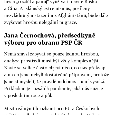
hesla „rozděl a panuj“ využívají hlavně Rusko
a Čína. A islámský extremismus, posílený
nezvládnutým stažením z Afghánistánu, bude dále
zvyšovat hrozbu nelegální migrace.
Jana Černochová, předsedkyně
výboru pro obranu PSP ČR
Nemá smysl zabývat se pouze jednou hrozbou,
analýza prostředí musí být vždy komplexnější.
Navíc se velice často objeví něco, co nás překvapí
a na co jsme nebyli dostatečně připraveni, protože
jsme si mysleli, že pravděpodobnost není vysoká.
Příkladem je rozsáhlá pandemie, jaká nás sužuje
v posledním roce a půl.
Mezi reálnými hrozbami pro EU a Česko bych