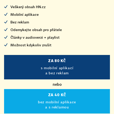
Veškerý obsah HN.cz
Mobilní aplikace
Bez reklam
Odemykejte obsah pro přátele
Články v audioverzi + playlist
Možnost kdykoliv zrušit
ZA 80 KČ
s mobilní aplikací
a bez reklam
nebo
ZA 40 KČ
bez mobilní aplikace
a s reklamou