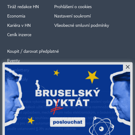
Tiráž redakce HN
Prohlášení o cookies
Economia
Nastavení soukromí
Kariéra v HN
Všeobecné smluvní podmínky
Ceník inzerce
Koupit / darovat předplatné
Eventy
×
Newslettery
RSS kanály
Autorská práva vykonává vydavatel. Bez písemného svolení vydavatele je
zakázáno jakékoli užití částí nebo celku díla, zejména rozmnožování a šíření
jakýmkoli způsobem, mechanickým nebo elektronickým, v českém nebo
jiném jazyce. Bez souhlasu vydavatele je zakázáno též rozmnožování
obsahu pro účely automatizované analýzy textů nebo dat
podle ustanovení § 39c autorského zákona.