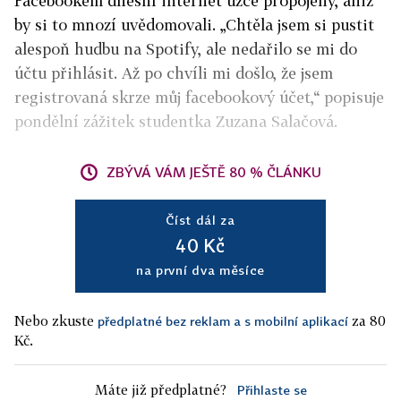
Facebookem dnešní internet úzce propojený, aniž
by si to mnozí uvědomovali. „Chtěla jsem si pustit
alespoň hudbu na Spotify, ale nedařilo se mi do
účtu přihlásit. Až po chvíli mi došlo, že jsem
registrovaná skrze můj facebookový účet,“ popisuje
pondělní zážitek studentka Zuzana Salačová.
ZBÝVÁ VÁM JEŠTĚ 80 % ČLÁNKU
Číst dál za
40 Kč
na první dva měsíce
Nebo zkuste
za 80
předplatné bez reklam a s mobilní aplikací
Kč.
Máte již předplatné?
Přihlaste se