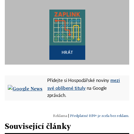
HRÁT
mezi
Přidejte si Hospodářské noviny
své oblíbené tituly
na Google
zprávách.
|
Předplatné HN+ je zcela bez reklam.
Související články