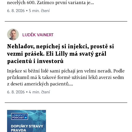
necelých 600. Zatímco první varianta je...
6. 8. 2026 ▪ 5 min. čtení
LUDĚK VAINERT
Nehladov, nepíchej si injekci, prostě si
vezmi prášek. Eli Lilly má svatý grál
pacientů i investorů
Injekce si běžní lidé sami píchají jen velmi neradi. Podle
průzkumů má k takové formě užívání léků averzi sedm
z deseti amerických pacientů....
6. 8. 2026 ▪ 4 min. čtení