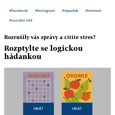
#Facebook
#Instagram
#výpadek
#internet
#sociální sítě
Rozrušily vás zprávy a cítíte stres?
Rozptylte se logickou
hádankou
HRÁT
HRÁT