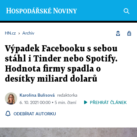
HN.cz
›
Archiv
Výpadek Facebooku s sebou
stáhl i Tinder nebo Spotify.
Hodnota firmy spadla o
desítky miliard dolarů
Karolina Bulisová
redaktorka
PŘEHRÁT ČLÁNEK
6. 10. 2021 00:00 ▪ 5 min. čtení
ODEBÍRAT AUTORKU