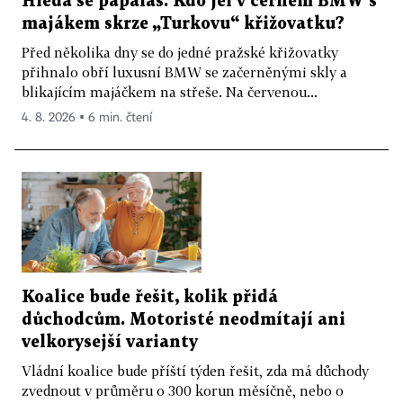
Hledá se papaláš. Kdo jel v černém BMW s
majákem skrze „Turkovu“ křižovatku?
Před několika dny se do jedné pražské křižovatky
přihnalo obří luxusní BMW se začerněnými skly a
blikajícím majáčkem na střeše. Na červenou...
4. 8. 2026 ▪ 6 min. čtení
Koalice bude řešit, kolik přidá
důchodcům. Motoristé neodmítají ani
velkorysejší varianty
Vládní koalice bude příští týden řešit, zda má důchody
zvednout v průměru o 300 korun měsíčně, nebo o