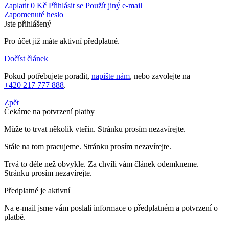
Zaplatit
0
Kč
Přihlásit se
Použít jiný e-mail
Zapomenuté heslo
Jste přihlášený
Pro účet
již máte aktivní předplatné.
Dočíst článek
Pokud potřebujete poradit,
napište nám
, nebo zavolejte na
+420 217 777 888
.
Zpět
Čekáme na potvrzení platby
Může to trvat několik vteřin. Stránku prosím nezavírejte.
Stále na tom pracujeme. Stránku prosím nezavírejte.
Trvá to déle než obvykle. Za chvíli vám článek odemkneme.
Stránku prosím nezavírejte.
Předplatné je aktivní
Na e-mail
jsme vám poslali informace o předplatném a potvrzení o
platbě.