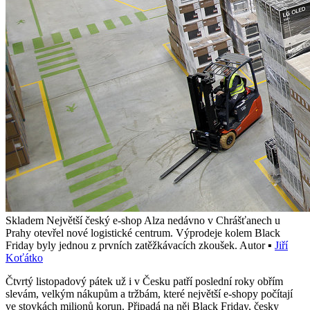
Skladem Největší český e-shop Alza nedávno v Chrášťanech u
Prahy otevřel nové logistické centrum. Výprodeje kolem Black
Friday byly jednou z prvních zatěžkávacích zkoušek.
Autor ▪
Jiří
Koťátko
Č
tvrtý listopadový pátek už i v Česku patří poslední roky obřím
slevám, velkým nákupům a tržbám, které největší e-shopy počítají
ve stovkách milionů korun. Připadá na něj Black Friday, česky