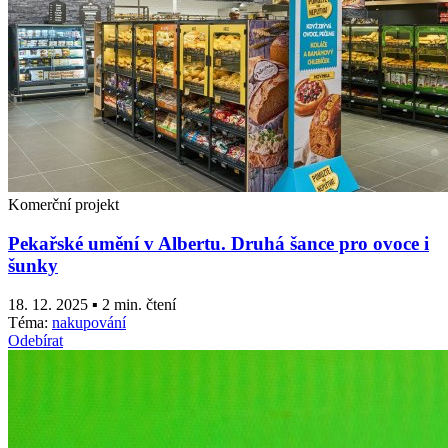
Komerční projekt
Pekařské umění v Albertu. Druhá šance pro ovoce i
šunky
18. 12. 2025 ▪ 2 min. čtení
Téma:
nakupování
Odebírat