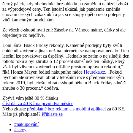
černý pátek, kdy obchodníci bez ohledu na zaměření nabízejí zboží
za výprodejové ceny. Ten letošní ukázal, jak pandemie změnila
chování českých zákazníků a jak si e-shopy opět o něco polepšily
vůči kamenným prodejnám.
Ze všech e-shopů nyní zní: Zásoby na Vánoce máme, dárky si ale
objednejte co nejdříve.
Loni lámal Black Friday rekordy. Kamenné prodejny byly kvůli
epidemii zavřené a jinak než na internetu se nakupovat nedalo. I ten
letošní lze považovat za úspěšný. „Jednalo se zatím o nejsilnější den
tohoto roku a byl zhruba o 12 procent slabší než ten loňský, který
však byl vlivem uzavřeného off-line prostoru opravdu rekordní,“
říká Honza Mayer, ředitel nákupního rádce
Heureka.cz
. „Pokud
bychom ale srovnávali obrat v letošním roce s předpandemickým
rokem 2019, byl letošní obrat e-shopů během Black Friday silnější
zhruba o 30 procent,“ dodává.
Zbývá vám ještě 80 % článku
Číst dál za
40 Kč
na první dva měsíce
Nebo zkuste
předplatné bez reklam a s mobilní aplikací
za 80 Kč.
Máte již předplatné?
Přihlaste se
#nakupování
#slevy