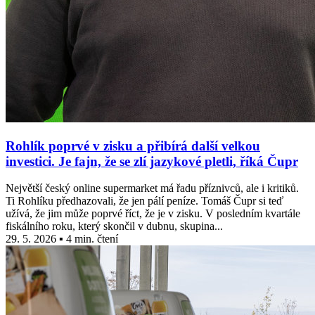
Rohlík poprvé v zisku a přibírá další velkou
investici. Je fajn, že se zlí jazykové pletli, říká Čupr
Největší český online supermarket má řadu příznivců, ale i kritiků.
Ti Rohlíku předhazovali, že jen pálí peníze. Tomáš Čupr si teď
užívá, že jim může poprvé říct, že je v zisku. V posledním kvartále
fiskálního roku, který skončil v dubnu, skupina...
29. 5. 2026 ▪ 4 min. čtení