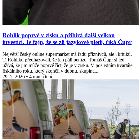
Rohlík poprvé v zisku a přibírá další velkou
investici. Je fajn, že se zlí jazykové pletli, říká Čupr
Největší český online supermarket má řadu příznivců, ale i kritiků.
Ti Rohlíku předhazovali, že jen pálí peníze. Tomáš Čupr si teď
užívá, že jim může poprvé říct, že je v zisku. V posledním kvartále
fiskálního roku, který skončil v dubnu, skupina...
29. 5. 2026 ▪ 4 min. čtení