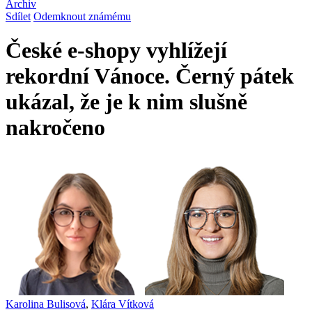
Archiv
Sdílet
Odemknout známému
České e-shopy vyhlížejí
rekordní Vánoce. Černý pátek
ukázal, že je k nim slušně
nakročeno
Karolina Bulisová
,
Klára Vítková