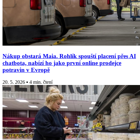
Nákup obstará Maia. Rohlík spouští placení přes AI
chatbota, nabízí ho jako první online prodejce
potravin v Evropě
20. 5. 2026 ▪ 4 min. čtení