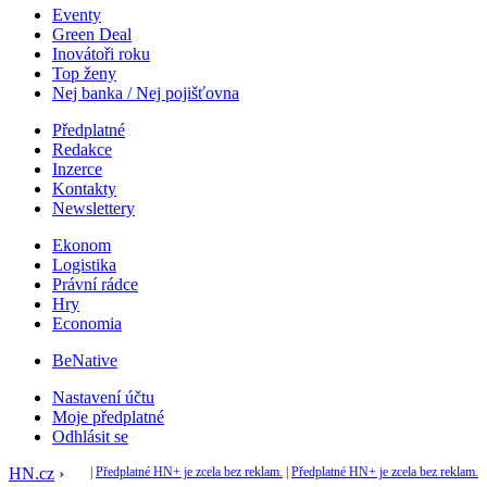
Eventy
Green Deal
Inovátoři roku
Top ženy
Nej banka / Nej pojišťovna
Předplatné
Redakce
Inzerce
Kontakty
Newslettery
Ekonom
Logistika
Právní rádce
Hry
Economia
BeNative
Nastavení účtu
Moje předplatné
Odhlásit se
HN.cz
›
|
Předplatné HN+ je zcela bez reklam.
|
Předplatné HN+ je zcela bez reklam.