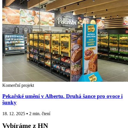
Komerční projekt
Pekařské umění v Albertu. Druhá šance pro ovoce i
šunky
18. 12. 2025 ▪ 2 min. čtení
Vybíráme z HN