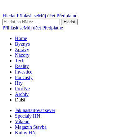
Hledat
Přihlásit se
Můj účet
Předplatné
Hledat
Přihlásit se
Můj účet
Předplatné
Home
Byznys
Zprávy
Názory
Tech
Reality
Investice
Podcasty
Hry
PročNe
Archiv
Další
Jak nastartovat sever
Speciály HN
Víkend
Magazín Stavba
Knihy HN