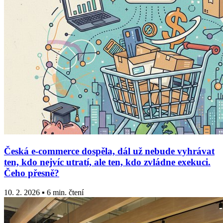
Česká e-commerce dospěla, dál už nebude vyhrávat
ten, kdo nejvíc utratí, ale ten, kdo zvládne exekuci.
Čeho přesně?
10. 2. 2026 ▪ 6 min. čtení