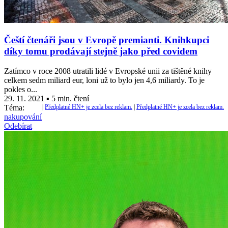
Čeští čtenáři jsou v Evropě premianti. Knihkupci
díky tomu prodávají stejně jako před covidem
Zatímco v roce 2008 utratili lidé v Evropské unii za tištěné knihy
celkem sedm miliard eur, loni už to bylo jen 4,6 miliardy. To je
pokles o...
29. 11. 2021 ▪ 5 min. čtení
Téma:
|
Předplatné HN+ je zcela bez reklam.
|
Předplatné HN+ je zcela bez reklam.
nakupování
Odebírat