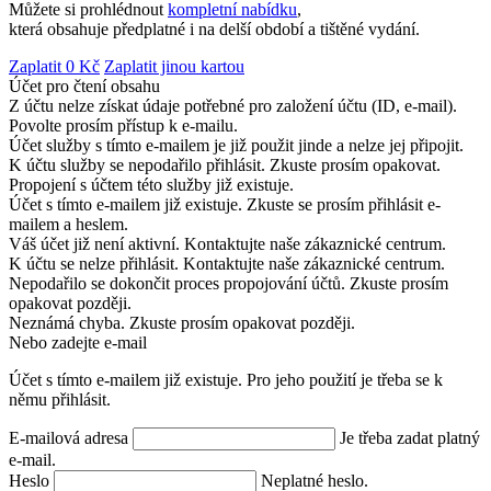
Můžete si prohlédnout
kompletní nabídku
,
která obsahuje předplatné i na delší období a tištěné vydání.
Zaplatit
0
Kč
Zaplatit jinou kartou
Účet pro čtení obsahu
Z účtu nelze získat údaje potřebné pro založení účtu (ID, e-mail).
Povolte prosím přístup k e-mailu.
Účet služby s tímto e-mailem je již použit jinde a nelze jej připojit.
K účtu služby se nepodařilo přihlásit. Zkuste prosím opakovat.
Propojení s účtem této služby již existuje.
Účet s tímto e-mailem již existuje. Zkuste se prosím přihlásit e-
mailem a heslem.
Váš účet již není aktivní. Kontaktujte naše zákaznické centrum.
K účtu se nelze přihlásit. Kontaktujte naše zákaznické centrum.
Nepodařilo se dokončit proces propojování účtů. Zkuste prosím
opakovat později.
Neznámá chyba. Zkuste prosím opakovat později.
Nebo zadejte e-mail
Účet s tímto e-mailem již existuje. Pro jeho použití je třeba se k
němu přihlásit.
E-mailová adresa
Je třeba zadat platný
e-mail.
Heslo
Neplatné heslo.