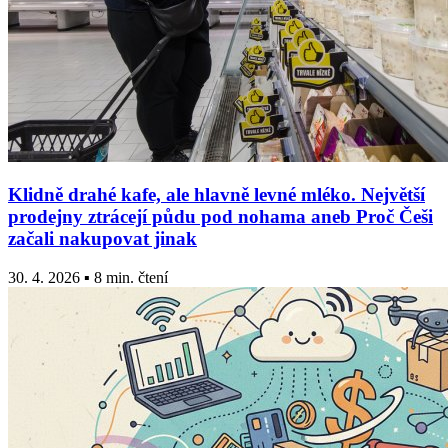
Klidně drahé kafe, ale hlavně levné mléko. Největší
prodejny ztrácejí půdu pod nohama aneb Proč Češi
začali nakupovat jinak
30. 4. 2026 ▪ 8 min. čtení