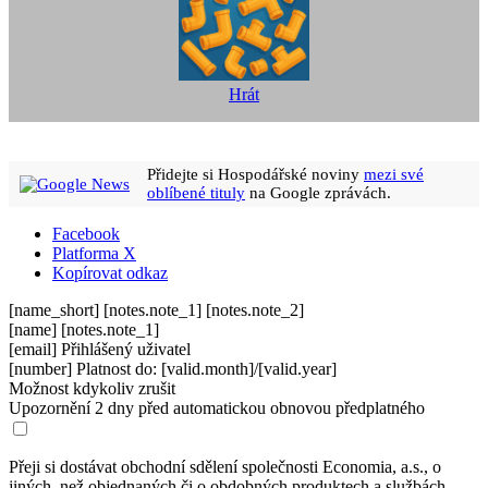
Hrát
Přidejte si Hospodářské noviny
mezi své
oblíbené tituly
na Google zprávách.
Facebook
Platforma X
Kopírovat odkaz
[name_short]
[notes.note_1]
[notes.note_2]
[name]
[notes.note_1]
[email]
Přihlášený uživatel
[number]
Platnost do: [valid.month]/[valid.year]
Možnost kdykoliv zrušit
Upozornění 2 dny před automatickou obnovou předplatného
Přeji si dostávat obchodní sdělení společnosti Economia, a.s., o
jiných, než objednaných či o obdobných produktech a službách.