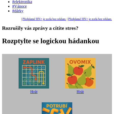
#elektronika
#Vánoce
#dárky
|
Předplatné HN+ je zcela bez reklam.
|
Předplatné HN+ je zcela bez reklam.
Rozrušily vás zprávy a cítíte stres?
Rozptylte se logickou hádankou
Hrát
Hrát