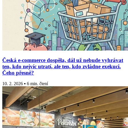
Česká e-commerce dospěla, dál už nebude vyhrávat
ten, kdo nejvíc utratí, ale ten, kdo zvládne exekuci.
Čeho přesně?
10. 2. 2026 ▪ 6 min. čtení