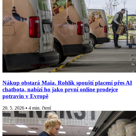
Nákup obstará Maia. Rohlík spouští placení přes AI
chatbota, nabízí ho jako první online prodejce
potravin v Evropě
20. 5. 2026 ▪ 4 min. čtení