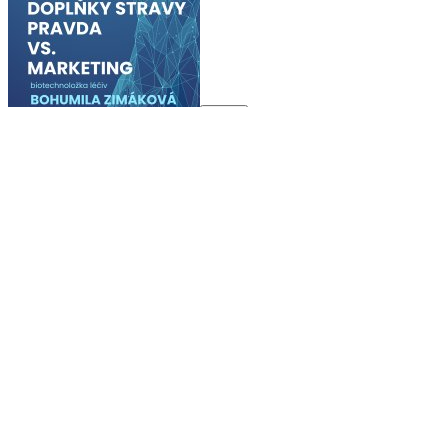
16:13
Biotechnoložka: Omega-3 před úpadkem mozku
nepomohou, kreatin dosahuje skvělých výsledků.
Má to ale háček
Hořčík na spaní, omega-3 pro mozek, železo proti únavě a kreatin
dnes skoro na všechno. Trh s doplňky stravy slibuje řadu benefitů,
ale které z...
6. 8. 2026 ▪ 16:13 min.
Další zprávy
|
Předplatné HN+ je zcela bez reklam.
|
Předplatné HN+ je zcela bez reklam.
|
Předplatné HN+ je zcela bez reklam.
©
1996-2026
Economia, a.s.
Hospodářské noviny (print) ISSN 0862-9587