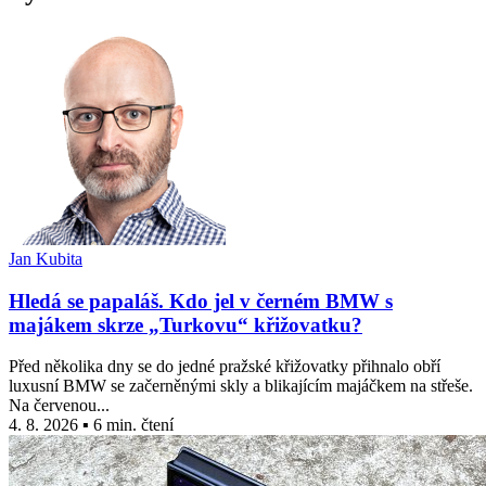
Jan Kubita
Hledá se papaláš. Kdo jel v černém BMW s
majákem skrze „Turkovu“ křižovatku?
Před několika dny se do jedné pražské křižovatky přihnalo obří
luxusní BMW se začerněnými skly a blikajícím majáčkem na střeše.
Na červenou...
4. 8. 2026 ▪ 6 min. čtení