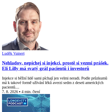
Luděk Vainert
Nehladov, nepíchej si injekci, prostě si vezmi prášek.
Eli Lilly má svatý grál pacientů i investorů
Injekce si běžní lidé sami píchají jen velmi neradi. Podle průzkumů
má k takové formě užívání léků averzi sedm z deseti amerických
pacientů....
7. 8. 2026 ▪ 4 min. čtení