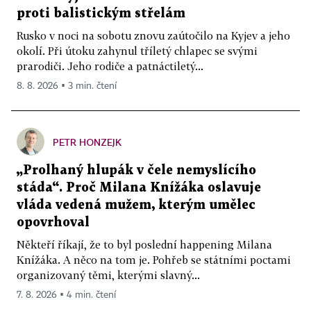
proti balistickým střelám
Rusko v noci na sobotu znovu zaútočilo na Kyjev a jeho
okolí. Při útoku zahynul tříletý chlapec se svými
prarodiči. Jeho rodiče a patnáctiletý...
8. 8. 2026 ▪ 3 min. čtení
PETR HONZEJK
„Prolhaný hlupák v čele nemyslícího
stáda“. Proč Milana Knížáka oslavuje
vláda vedená mužem, kterým umělec
opovrhoval
Někteří říkají, že to byl poslední happening Milana
Knížáka. A něco na tom je. Pohřeb se státními poctami
organizovaný těmi, kterými slavný...
7. 8. 2026 ▪ 4 min. čtení