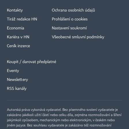
Kontakty
Ochrana osobních údajů
Tiráž redakce HN
Prohlášení o cookies
Economia
Nastavení soukromí
Kariéra v HN
Všeobecné smluvní podmínky
Ceník inzerce
Koupit / darovat předplatné
Eventy
×
Newslettery
RSS kanály
Autorská práva vykonává vydavatel. Bez písemného svolení vydavatele je
zakázáno jakékoli užití částí nebo celku díla, zejména rozmnožování a šíření
jakýmkoli způsobem, mechanickým nebo elektronickým, v českém nebo
jiném jazyce. Bez souhlasu vydavatele je zakázáno též rozmnožování