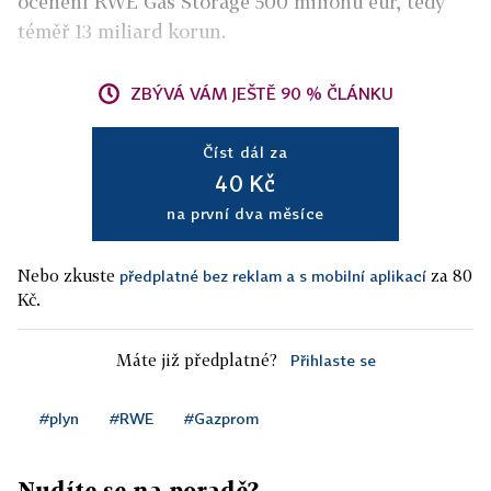
ocenění RWE Gas Storage 500 milionů eur, tedy
téměř 13 miliard korun.
ZBÝVÁ VÁM JEŠTĚ 90 % ČLÁNKU
Číst dál za
40 Kč
na první dva měsíce
Nebo zkuste
za 80
předplatné bez reklam a s mobilní aplikací
Kč.
Máte již předplatné?
Přihlaste se
#plyn
#RWE
#Gazprom
Nudíte se na poradě?