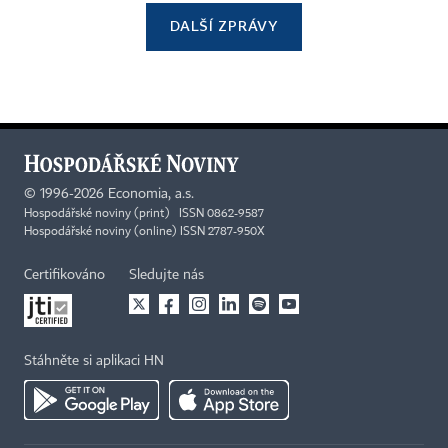
DALŠÍ ZPRÁVY
©
1996-2026
Economia, a.s.
Hospodářské noviny (print) ISSN 0862-9587
Hospodářské noviny (online) ISSN 2787-950X
Certifikováno
Sledujte nás
Stáhněte si aplikaci HN